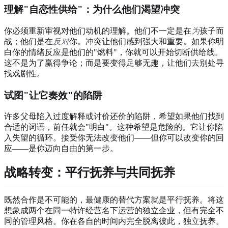
理解"自恋性供给"：为什么他们渴望冲突
你必须重新审视对他们动机的理解。他们不一定是在
为
孩子而
战；他们是在
反对
你。冲突让他们感到强大和重要。如果你明
白你的情绪反应是他们的"燃料"，你就可以开始切断供给线。
这不是为了赢得争论；而是要变得足够无趣，让他们去别处寻
找戏剧性。
试图"让它奏效"的陷阱
许多父母陷入过度解释或讨价还价的陷阱，希望如果他们找到
合适的词语，前任就会"明白"。这种希望是危险的。它让你陷
入失望的循环。接受你无法改变他们——但你可以改变你的回
应——是你迈向自由的第一步。
战略转变：平行抚养与共同抚养
既然合作是不可能的，最健康的替代方案就是平行抚养。将这
想象成两个在同一特许经营名下运营的独立企业，但有完全不
同的管理风格。你在各自的时间内完全脱离彼此，独立抚养。