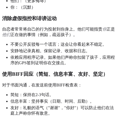
他们：（更多侮辱）
你：（沉默）
消除虚假指控和诽谤运动
自恋者常常将自己的行为投射到你身上。他们可能指责
你
正是
他们
正在做的事情（例如，疏远孩子）。
不要公开反驳每一个谎言；这会让你看起来不稳定。
安静地记录真相。保留记录、收据和日志。
依赖应用程序记录。如果他们声称你扣留了孩子，应用程
序的GPS签到证明你在交接点。
使用BIFF回应（简短、信息丰富、友好、坚定）
对于书面沟通，在发送前使用BIFF检查表：
简短：保持在2-3句话。
信息丰富：坚持事实（日期、时间、后勤）。
友好：礼貌的语气（"谢谢"，"你好"）可以防止他们在法
庭上声称你怀有敌意。