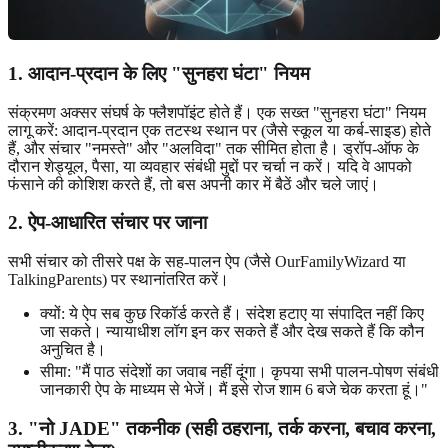
1. आदान-प्रदान के लिए "सुनहरा घंटा" नियम
संक्रमण अक्सर संघर्ष के फ्लैशपॉइंट होते हैं। एक सख्त "सुनहरा घंटा" नियम
लागू करें: आदान-प्रदान एक तटस्थ स्थान पर (जैसे स्कूल या कर्ब-साइड) होते
हैं, और संचार "नमस्ते" और "अलविदा" तक सीमित होता है। ड्रॉप-ऑफ के
दौरान शेड्यूल, पैसा, या व्यवहार संबंधी मुद्दों पर चर्चा न करें। यदि वे आपको
फंसाने की कोशिश करते हैं, तो बस अपनी कार में बैठें और चले जाएं।
2. ऐप-आधारित संचार पर जाना
सभी संचार को तीसरे पक्ष के सह-पालन ऐप (जैसे OurFamilyWizard या
TalkingParents) पर स्थानांतरित करें।
क्यों: ये ऐप सब कुछ रिकॉर्ड करते हैं। संदेश हटाए या संपादित नहीं किए
जा सकते। न्यायाधीश लॉग इन कर सकते हैं और देख सकते हैं कि कौन
अनुचित है।
सीमा: "मैं पाठ संदेशों का जवाब नहीं दूंगा। कृपया सभी पालन-पोषण संबंधी
जानकारी ऐप के माध्यम से भेजें। मैं इसे रोज शाम 6 बजे चेक करता हूं।"
3. "नो JADE" तकनीक (सही ठहराना, तर्क करना, बचाव करना,