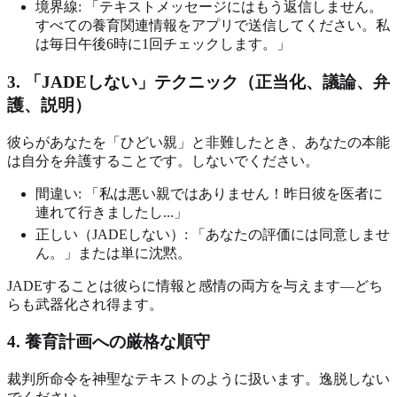
境界線: 「テキストメッセージにはもう返信しません。
すべての養育関連情報をアプリで送信してください。私
は毎日午後6時に1回チェックします。」
3. 「JADEしない」テクニック（正当化、議論、弁
護、説明）
彼らがあなたを「ひどい親」と非難したとき、あなたの本能
は自分を弁護することです。しないでください。
間違い: 「私は悪い親ではありません！昨日彼を医者に
連れて行きましたし...」
正しい（JADEしない）: 「あなたの評価には同意しませ
ん。」または単に沈黙。
JADEすることは彼らに情報と感情の両方を与えます—どち
らも武器化され得ます。
4. 養育計画への厳格な順守
裁判所命令を神聖なテキストのように扱います。逸脱しない