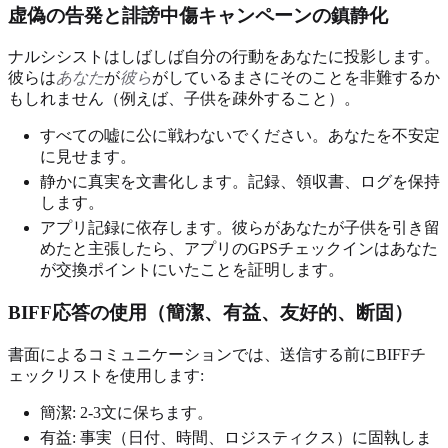
虚偽の告発と誹謗中傷キャンペーンの鎮静化
ナルシシストはしばしば自分の行動をあなたに投影します。
彼らは
あなた
が
彼ら
がしているまさにそのことを非難するか
もしれません（例えば、子供を疎外すること）。
すべての嘘に公に戦わないでください。あなたを不安定
に見せます。
静かに真実を文書化します。記録、領収書、ログを保持
します。
アプリ記録に依存します。彼らがあなたが子供を引き留
めたと主張したら、アプリのGPSチェックインはあなた
が交換ポイントにいたことを証明します。
BIFF応答の使用（簡潔、有益、友好的、断固）
書面によるコミュニケーションでは、送信する前にBIFFチ
ェックリストを使用します:
簡潔: 2-3文に保ちます。
有益: 事実（日付、時間、ロジスティクス）に固執しま