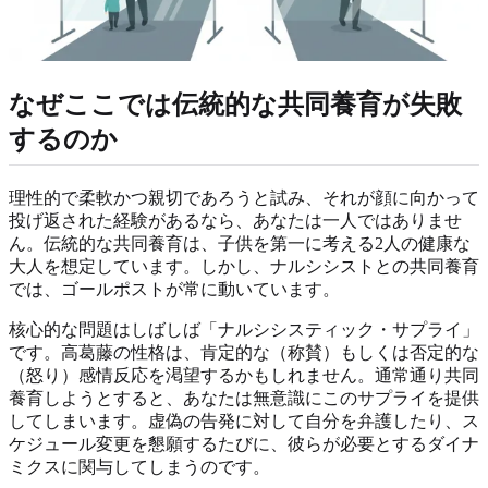
なぜここでは伝統的な共同養育が失敗
するのか
理性的で柔軟かつ親切であろうと試み、それが顔に向かって
投げ返された経験があるなら、あなたは一人ではありませ
ん。伝統的な共同養育は、子供を第一に考える2人の健康な
大人を想定しています。しかし、ナルシシストとの共同養育
では、ゴールポストが常に動いています。
核心的な問題はしばしば「ナルシシスティック・サプライ」
です。高葛藤の性格は、肯定的な（称賛）もしくは否定的な
（怒り）感情反応を渇望するかもしれません。通常通り共同
養育しようとすると、あなたは無意識にこのサプライを提供
してしまいます。虚偽の告発に対して自分を弁護したり、ス
ケジュール変更を懇願するたびに、彼らが必要とするダイナ
ミクスに関与してしまうのです。