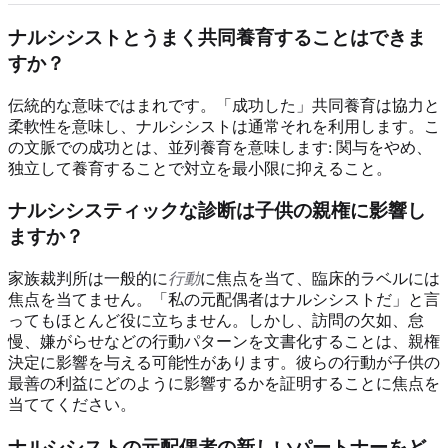
ナルシシストとうまく共同養育することはできま
すか？
伝統的な意味ではまれです。「成功した」共同養育は協力と
柔軟性を意味し、ナルシシストは通常それを利用します。こ
の文脈での成功とは、並列養育を意味します: 関与をやめ、
独立して養育することで対立を最小限に抑えること。
ナルシシスティックな診断は子供の親権に影響し
ますか？
家族裁判所は一般的に
行動
に焦点を当て、臨床的ラベルには
焦点を当てません。「私の元配偶者はナルシシストだ」と言
ってもほとんど役に立ちません。しかし、訪問の欠如、怠
慢、嫌がらせなどの行動パターンを文書化することは、親権
決定に影響を与える可能性があります。彼らの行動が子供の
最善の利益にどのように影響するかを証明することに焦点を
当ててください。
ナルシシストの元配偶者の新しいパートナーをど