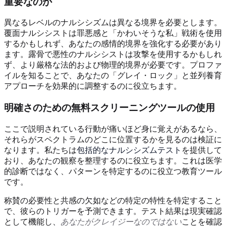
重要なのか
異なるレベルのナルシシズムは異なる境界を必要とします。
覆面ナルシシストは罪悪感と「かわいそうな私」戦術を使用
するかもしれず、あなたの感情的境界を強化する必要があり
ます。露骨で悪性のナルシシストは攻撃を使用するかもしれ
ず、より厳格な法的および物理的境界が必要です。プロファ
イルを知ることで、あなたの「グレイ・ロック」と並列養育
アプローチを効果的に調整するのに役立ちます。
明確さのための無料スクリーニングツールの使用
ここで説明されている行動が痛いほど身に覚えがあるなら、
それらがスペクトラムのどこに位置するかを見るのは検証に
なります。私たちは
包括的なナルシシズムテスト
を提供して
おり、あなたの観察を整理するのに役立ちます。これは医学
的診断ではなく、パターンを特定するのに役立つ教育ツール
です。
称賛の必要性と共感の欠如などの特定の特性を特定すること
で、彼らのトリガーを予測できます。テスト結果は現実確認
として機能し、
あなたがクレイジーなのではない
ことを確認