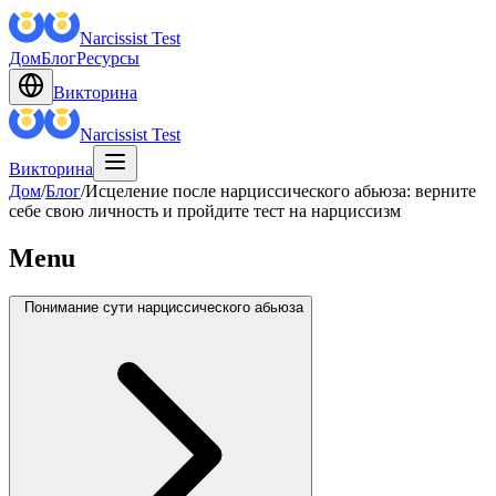
Narcissist Test
Дом
Блог
Ресурсы
Викторина
Narcissist Test
Викторина
Дом
/
Блог
/
Исцеление после нарциссического абьюза: верните
себе свою личность и пройдите тест на нарциссизм
Menu
Понимание сути нарциссического абьюза