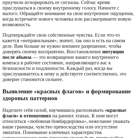
приучили игнорировать ее сигналы. Сейчас время
прислушаться к своему внутреннему голосу. Начните с
малого. Обращайте внимание на свои внутренние ощущения,
когда встречаете нового человека или рассматриваете новую
возможность.
Подтверждайте свои собственные чувства. Если что-то
кажется «неправильным», значит, так оно и есть на самом
деле. Вам больше не нужно внешнее разрешение, чтобы
доверять своему восприятию. Восстановление
интуиции
после абьюза
— это возвращение вашего внутреннего
компаса в рабочее состояние, направляющего вас к
безопасности и подлинности. Каждый раз, когда вы
прислушиваетесь к нему и действуете соответственно, это
доверие становится сильнее.
Выявление «красных флагов» и формирование
здоровых паттернов
Наделите себя силой, научившись распознавать
«красные
флаги» в отношениях
на ранних этапах. К ним могут
относиться «любовная бомбардировка», нежелание уважать
ваши границы, чувство превосходства или отсутствие
эмпатии. Понимание ключевых характеристик
нарциссических черт личности может быть чрезвычайно