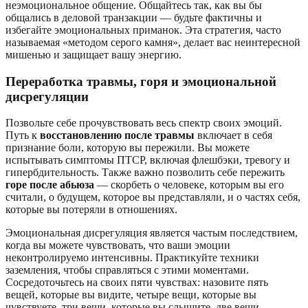
неэмоциональное общение. Общайтесь так, как вы бы
общались в деловой транзакции — будьте фактичны и
избегайте эмоциональных приманок. Эта стратегия, часто
называемая «методом серого камня», делает вас неинтересной
мишенью и защищает вашу энергию.
Переработка травмы, горя и эмоциональной
дисрегуляции
Позвольте себе прочувствовать весь спектр своих эмоций.
Путь к
восстановлению после травмы
включает в себя
признание боли, которую вы пережили. Вы можете
испытывать симптомы ПТСР, включая флешбэки, тревогу и
гипербдительность. Также важно позволить себе пережить
горе после абьюза
— скорбеть о человеке, которым вы его
считали, о будущем, которое вы представляли, и о частях себя,
которые вы потеряли в отношениях.
Эмоциональная дисрегуляция является частым последствием,
когда вы можете чувствовать, что ваши эмоции
неконтролируемо интенсивны. Практикуйте техники
заземления, чтобы справляться с этими моментами.
Сосредоточьтесь на своих пяти чувствах: назовите пять
вещей, которые вы видите, четыре вещи, которые вы
чувствуете, три вещи, которые вы слышите, две вещи,