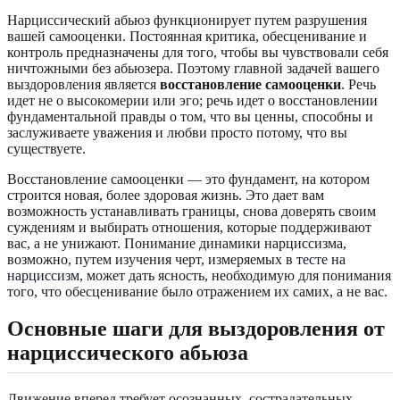
Нарциссический абьюз функционирует путем разрушения
вашей самооценки. Постоянная критика, обесценивание и
контроль предназначены для того, чтобы вы чувствовали себя
ничтожными без абьюзера. Поэтому главной задачей вашего
выздоровления является
восстановление самооценки
. Речь
идет не о высокомерии или эго; речь идет о восстановлении
фундаментальной правды о том, что вы ценны, способны и
заслуживаете уважения и любви просто потому, что вы
существуете.
Восстановление самооценки — это фундамент, на котором
строится новая, более здоровая жизнь. Это дает вам
возможность устанавливать границы, снова доверять своим
суждениям и выбирать отношения, которые поддерживают
вас, а не унижают. Понимание динамики нарциссизма,
возможно, путем изучения черт, измеряемых в
тесте на
нарциссизм
, может дать ясность, необходимую для понимания
того, что обесценивание было отражением их самих, а не вас.
Основные шаги для выздоровления от
нарциссического абьюза
Движение вперед требует осознанных, сострадательных