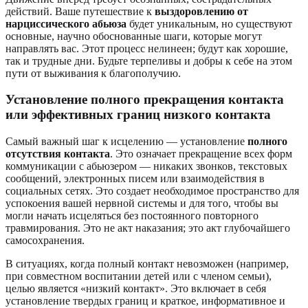
действий. Ваше путешествие к
выздоровлению от
нарциссического абьюза
будет уникальным, но существуют
основные, научно обоснованные шаги, которые могут
направлять вас. Этот процесс нелинеен; будут как хорошие,
так и трудные дни. Будьте терпеливы и добры к себе на этом
пути от выживания к благополучию.
Установление полного прекращения контакта
или эффективных границ низкого контакта
Самый важный шаг к исцелению — установление
полного
отсутствия контакта
. Это означает прекращение всех форм
коммуникации с абьюзером — никаких звонков, текстовых
сообщений, электронных писем или взаимодействия в
социальных сетях. Это создает необходимое пространство для
успокоения вашей нервной системы и для того, чтобы вы
могли начать исцеляться без постоянного повторного
травмирования. Это не акт наказания; это акт глубочайшего
самосохранения.
В ситуациях, когда полный контакт невозможен (например,
при совместном воспитании детей или с членом семьи),
целью является «низкий контакт». Это включает в себя
установление твердых границ и краткое, информативное и