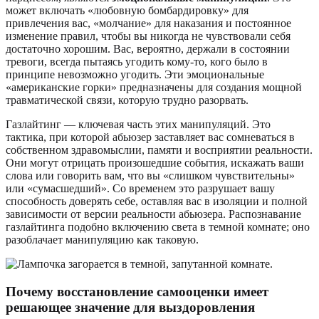
может включать «любовную бомбардировку» для
привлечения вас, «молчание» для наказания и постоянное
изменение правил, чтобы вы никогда не чувствовали себя
достаточно хорошим. Вас, вероятно, держали в состоянии
тревоги, всегда пытаясь угодить кому-то, кого было в
принципе невозможно угодить. Эти эмоциональные
«американские горки» предназначены для создания мощной
травматической связи, которую трудно разорвать.
Газлайтинг — ключевая часть этих манипуляций. Это
тактика, при которой абьюзер заставляет вас сомневаться в
собственном здравомыслии, памяти и восприятии реальности.
Они могут отрицать произошедшие события, искажать ваши
слова или говорить вам, что вы «слишком чувствительны»
или «сумасшедший». Со временем это разрушает вашу
способность доверять себе, оставляя вас в изоляции и полной
зависимости от версии реальности абьюзера. Распознавание
газлайтинга подобно включению света в темной комнате; оно
разоблачает манипуляцию как таковую.
Почему восстановление самооценки имеет
решающее значение для выздоровления