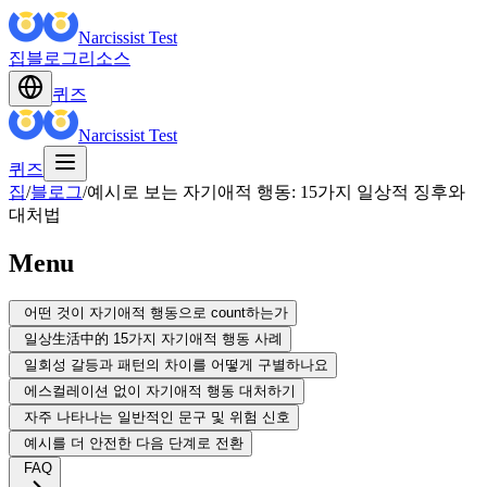
Narcissist Test
집
블로그
리소스
퀴즈
Narcissist Test
퀴즈
집
/
블로그
/
예시로 보는 자기애적 행동: 15가지 일상적 징후와
대처법
Menu
어떤 것이 자기애적 행동으로 count하는가
일상生活中的 15가지 자기애적 행동 사례
일회성 갈등과 패턴의 차이를 어떻게 구별하나요
에스컬레이션 없이 자기애적 행동 대처하기
자주 나타나는 일반적인 문구 및 위험 신호
예시를 더 안전한 다음 단계로 전환
FAQ