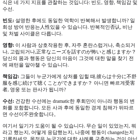
식은 네 가지 지표를 관찰하는 것입니다: 빈도, 영향, 책임감 및
수선.
빈도:
설명한 후에도 동일한 역학이 반복해서 발생합니까? 일
회성 방어 반응는人性있을 수 있습니다. 반복적인否认, 비난
및 처벌 사이클은 다릅니다.
영향:
이 사람과 상호작용한 후, 자주 혼란스럽거나, 축소되거
나, 고립되거나,正常なニーズを話すのが怖いと感じますか？
당신의 몸과 행동은 당신의 마음이 그것에 대한 말을 찾기 전
에 패턴을 알아챌 수 있습니다.
책임감:
그들이 누군가에게 상처를 입힐 때,彼らは十分に不舒
服を感じ続けて聴くことができますか？ 아니면 빠르게受害
者, 영웅 또는 판사가 됩니까?
수선:
건강한 수선에는 dramatic한 후회만이 아니라 행동의 변
화를 포함합니다. 모든 사과 후에 동일한 경계 침해가 뒤따르
면 수선이不완全합니다。
여기서 일기가 도움이 될 수 있습니다. 무슨 일이 있었는지, 뭐
라고 했는지, 어떻게 응답했는지, 나중에 행동이 changed는지
기록하세요. 목적은 누군가에 대한 사례를 구축하는 것이 아닙