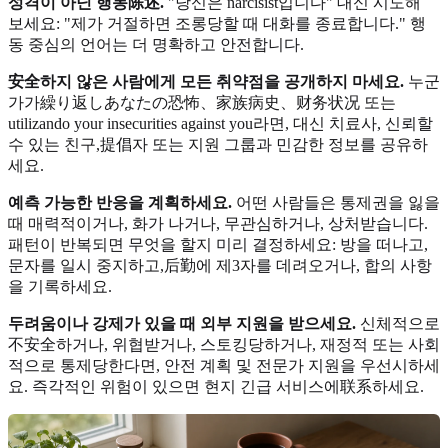
성격이 아닌 행동陈述.
"당신은 narcisist입니다" 대신 시도해
보세요: "제가 거절하면 조롱당할 때 대화를 종료합니다." 행
동 중심의 언어는 더 명확하고 안전합니다.
安全하지 않은 사람에게 모든 취약점을 공개하지 마세요.
누군
가가繰り返しあなたの恐怖、家族病史、财务状况 또는
utilizando your insecurities against you라면, 대신 치료사, 신뢰할
수 있는 친구,提倡자 또는 지원 그룹과 민감한 정보를 공유하
세요.
예측 가능한 반응을 계획하세요.
어떤 사람들은 통제권을 잃을
때 매력적이거나, 화가 나거나, 무관심하거나, 상처받습니다.
패턴이 반복되면 무엇을 할지 미리 결정하세요: 방을 떠나고,
문자를 일시 중지하고,后勤에 제3자를 데려오거나, 합의 사항
을 기록하세요.
두려움이나 강제가 있을 때 외부 지원을 받으세요.
신체적으로
不安全하거나, 위협받거나, 스토킹당하거나, 재정적 또는 사회
적으로 통제당한다면, 안전 계획 및 전문가 지원을 우선시하세
요. 즉각적인 위험이 있으면 현지 긴급 서비스에联系하세요.