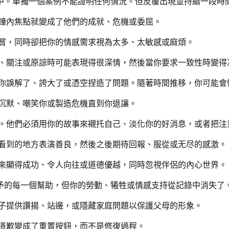
中。單獨一個案例不能證明任何情況。但反覆出現並持續一段時
鐘內焦點就變成了他們的成就、危機或委屈。
賞，同時卻把你的情感需求視為太多、太敏感或麻煩。
、關注或原諒時可能表現得很深情，然後當你要求一致性時變得
你誤解了、誇大了或憑空捏造了問題。隨著時間推移，你可能會
沉默、嘲笑你或製造危機直到你退讓。
。他們必須用你的故事來襯托自己、淡化你的好消息，或者把注
看到的地方表演善良，然後之後期待回報、服從或无尽的感激。
來顯得成功、令人向往或道德優越，同時忽視伴侶的內心世界。
予的每一個幫助，但你的勞動、犧牲或情感支持從記錄中消失了
子提供讚揚、站邊，或隱藏家庭問題以保護父母的形象。
道歉變成了重置按鈕，而不是修復過程。