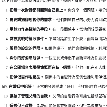
以下自戀行為案例可能出現在關係、婚姻、育兒、友誼和工作
把每一次對話都引回到自己身上。
你分享一個問題，幾分
需要讚揚卻忽視你的需求。
他們期望自己的小努力得到欣
用魅力作為控制的手段。
在一段關係中，當他們想要親密
當被挑戰時篡改事件。
不是討論發生了什麼，而是堅持說
懲罰你設定的界限。
如果你說不，他們會收回感情、利用
與你的好消息競爭。
一個朋友或伴侶不會簡單地為你慶祝
在公開場合表現得慷慨而在私下怨恨。
他們可能在別人能
把伴侶當作附屬品。
關係中的自戀行為案例包括利用伴侶
hi9.
在婚姻中記賬。
正常的分歧變成了賬目。他們記住自己給
讓孩子管理父母的自我。
父母的自戀行為可能包括期望孩
道歉但不改變。
話語可能聽起來很圓滑，但行為會重複。