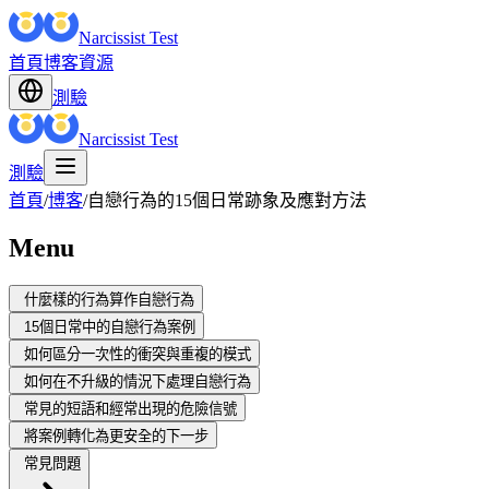
Narcissist Test
首頁
博客
資源
測驗
Narcissist Test
測驗
首頁
/
博客
/
自戀行為的15個日常跡象及應對方法
Menu
什麼樣的行為算作自戀行為
15個日常中的自戀行為案例
如何區分一次性的衝突與重複的模式
如何在不升級的情況下處理自戀行為
常見的短語和經常出現的危險信號
將案例轉化為更安全的下一步
常見問題