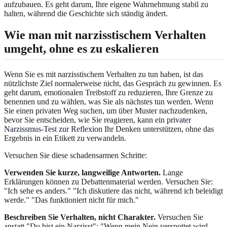
aufzubauen. Es geht darum, Ihre eigene Wahrnehmung stabil zu
halten, während die Geschichte sich ständig ändert.
Wie man mit narzisstischem Verhalten
umgeht, ohne es zu eskalieren
Wenn Sie es mit narzisstischem Verhalten zu tun haben, ist das
nützlichste Ziel normalerweise nicht, das Gespräch zu gewinnen. Es
geht darum, emotionalen Treibstoff zu reduzieren, Ihre Grenze zu
benennen und zu wählen, was Sie als nächstes tun werden. Wenn
Sie einen privaten Weg suchen, um über Muster nachzudenken,
bevor Sie entscheiden, wie Sie reagieren, kann ein
privater
Narzissmus-Test zur Reflexion
Ihr Denken unterstützen, ohne das
Ergebnis in ein Etikett zu verwandeln.
Versuchen Sie diese schadensarmen Schritte:
Verwenden Sie kurze, langweilige Antworten.
Lange
Erklärungen können zu Debattenmaterial werden. Versuchen Sie:
"Ich sehe es anders." "Ich diskutiere das nicht, während ich beleidigt
werde." "Das funktioniert nicht für mich."
Beschreiben Sie Verhalten, nicht Charakter.
Versuchen Sie
anstatt "Du bist ein Narzisst": "Wenn mein Nein verspottet wird,