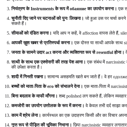
नियंत्रण के Instruments के रूप में обаяние का उपयोग करना।
एक संब
चुनौती दिए जाने पर घटनाओं को पुनः लिखना।
जो हुआ उस पर चर्चा करने
सकते हैं।
सीमाओं को दंडित करना।
यदि आप न कहें, वे affection वापस लेते हैं, s
आपकी ख़ुश खबर से प्रतिस्पर्धा करना।
एक दोस्त या साथी आपके साथ sim
जनता के सामने उदार act करना और व्यक्तिगत रूप से resentful होना।
व
साथी के साथ एक एक्सेसरी की तरह पेश आना।
एक संबंध में narcissi
की उपेक्षा करता है।
शादी में गिनती रखना।
सामान्य असहमति खाते बन जाते हैं। वे हर одолжени
बच्चों को माता-पिता के его को संभालने देना।
एक माता-पिता में narcissis
बिना बदलाव के माफी माँगना।
शब्द polished लग सकते हैं, लेकिन व्यवहा
कमजोरी का उपयोग उत्तोलक के रूप में करना।
वे केवल तभी दर्द साझा कर
काम में श्रेय लेना।
कार्यस्थल का एक उदाहरण किसी और का विचार अपना ब
गुप्त रूप से पीड़ित की भूमिका निभाना।
छिपा narcissistic व्यवहार लगाता