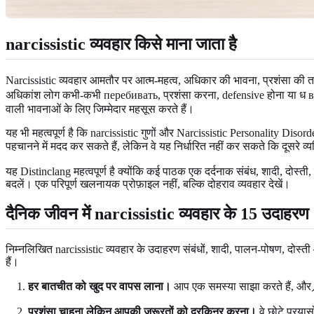
narcissistic व्यवहार किसे माना जाता है
Narcissistic व्यवहार आमतौर पर आत्म-महत्व, अधिकार की भावना, प्रशंसा की
अधिकांश लोग कभी-कभी перебивать, प्रशंसा करना, defensive होना या ध вн
वाली भावनाओं के लिए जिम्मेदार महसूस करते हैं।
यह भी महत्वपूर्ण है कि narcissistic गुणों और Narcissistic Personality Di
पहचानने में मदद कर सकते हैं, लेकिन वे यह निर्धारित नहीं कर सकते कि दूसरे व्य
यह Distinclang महत्वपूर्ण है क्योंकि कई पाठक एक दर्दनाक संबंध, शादी, दोस्ती
बदलें। एक परिपूर्ण खलनायक प्रोफ़ाइल नहीं, बल्कि दोहराव व्यवहार देखें।
दैनिक जीवन में narcissistic व्यवहार के 15 उदाहरण
निम्नलिखित narcissistic व्यवहार के उदाहरण संबंधों, शादी, पालन-पोषण, दोस्त
हैं।
हर बातचीत को खुद पर वापस लाना।
आप एक समस्या साझा करते हैं, 
प्रशंसा चाहना लेकिन आपकी जरूरतों को दरकिनर करना।
वे छोटे प्रया