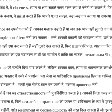
ंध में, वे closeness, ध्यान या क्षमा चाहते समय गहन रूप से स्नेही हो सकते हैं, 
 के बजाय, वे insist करते हैं कि आपने गलत समझा, बढ़ा-चढ़ाकर बताया या सम
ilence का उपयोग करते हैं, आपका मज़ाक उड़ाते हैं या जब तक आप नहीं झुकते एक सं
plement feiern नहीं कर सकता। उन्हें आपकी कहानी को पछाड़ना होगा, उसे क
े वहाँ दया कर सकते हैं जहाँ दूसरे देख सकते हैं, फिर later प्रतिफल, आज्ञाकारिता
stic व्यवहार का एक उदाहरण साथी का उपयोग है ताकि वह सफल, желательна
е जो उन्होंने दिया याद करते हैं, लेकिन आपका काम, त्याग या भावनात्मक समर्थन
tic व्यवहार में बच्चे से प्रशंसा, पक्ष लेना या पारिवारिक проблемы छिपाना शाम
र दोहराता है। माफी एक रीसेट बटन बन जाती है, मरम्मत процесса नहीं।
ते हैं जब यह ответственность को पुनर्निर्देशित करता है। आपकी चिंता वजह ब
ताना है, फिर кем-либо возражение को जलन या अविश्वास के रूप में प्रस्
र शहीदी, शांत resentment या беспомощность की तरह दिख सकता है जो दूसरों प