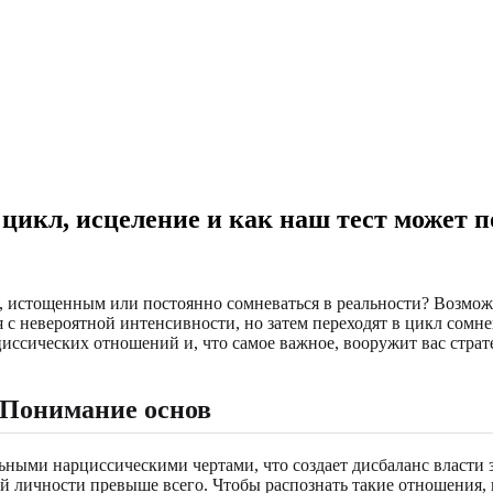
цикл, исцеление и как наш тест может 
м, истощенным или постоянно сомневаться в реальности? Возмо
 с невероятной интенсивности, но затем переходят в цикл сомн
иссических отношений и, что самое важное, вооружит вас стра
Понимание основ
ными нарциссическими чертами, что создает дисбаланс власти з
й личности превыше всего. Чтобы распознать такие отношения,