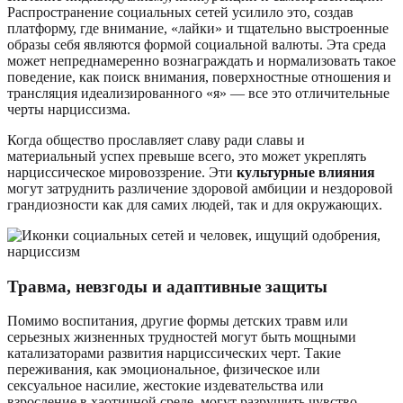
Распространение социальных сетей усилило это, создав
платформу, где внимание, «лайки» и тщательно выстроенные
образы себя являются формой социальной валюты. Эта среда
может непреднамеренно вознаграждать и нормализовать такое
поведение, как поиск внимания, поверхностные отношения и
трансляция идеализированного «я» — все это отличительные
черты нарциссизма.
Когда общество прославляет славу ради славы и
материальный успех превыше всего, это может укреплять
нарциссическое мировоззрение. Эти
культурные влияния
могут затруднить различение здоровой амбиции и нездоровой
грандиозности как для самих людей, так и для окружающих.
Травма, невзгоды и адаптивные защиты
Помимо воспитания, другие формы детских травм или
серьезных жизненных трудностей могут быть мощными
катализаторами развития нарциссических черт. Такие
переживания, как эмоциональное, физическое или
сексуальное насилие, жестокие издевательства или
взросление в хаотичной среде, могут разрушить чувство