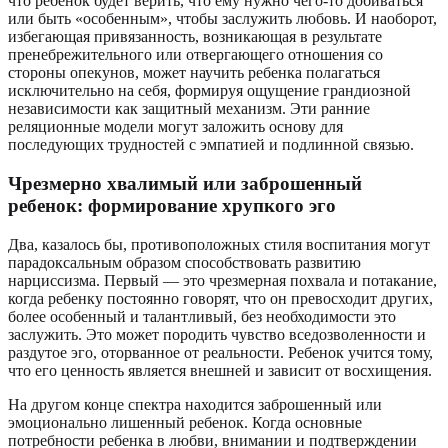
что ребенок будет верить, что ему нужно чего-то добиваться
или быть «особенным», чтобы заслужить любовь. И наоборот,
избегающая привязанность, возникающая в результате
пренебрежительного или отвергающего отношения со
стороны опекунов, может научить ребенка полагаться
исключительно на себя, формируя ощущение грандиозной
независимости как защитный механизм. Эти ранние
реляционные модели могут заложить основу для
последующих трудностей с эмпатией и подлинной связью.
Чрезмерно хвалимый или заброшенный
ребенок: формирование хрупкого эго
Два, казалось бы, противоположных стиля воспитания могут
парадоксальным образом способствовать развитию
нарциссизма. Первый — это чрезмерная похвала и потакание,
когда ребенку постоянно говорят, что он превосходит других,
более особенный и талантливый, без необходимости это
заслужить. Это может породить чувство вседозволенности и
раздутое эго, оторванное от реальности. Ребенок учится тому,
что его ценность является внешней и зависит от восхищения.
На другом конце спектра находится заброшенный или
эмоционально лишенный ребенок. Когда основные
потребности ребенка в любви, внимании и подтверждении