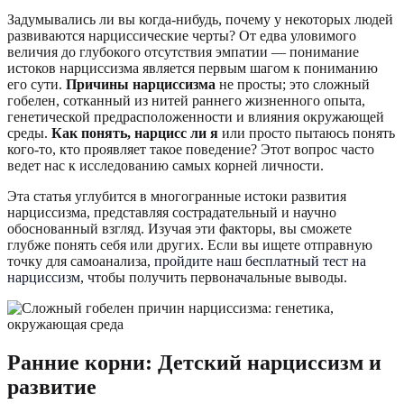
Задумывались ли вы когда-нибудь, почему у некоторых людей
развиваются нарциссические черты? От едва уловимого
величия до глубокого отсутствия эмпатии — понимание
истоков нарциссизма является первым шагом к пониманию
его сути.
Причины нарциссизма
не просты; это сложный
гобелен, сотканный из нитей раннего жизненного опыта,
генетической предрасположенности и влияния окружающей
среды.
Как понять, нарцисс ли я
или просто пытаюсь понять
кого-то, кто проявляет такое поведение? Этот вопрос часто
ведет нас к исследованию самых корней личности.
Эта статья углубится в многогранные истоки развития
нарциссизма, представляя сострадательный и научно
обоснованный взгляд. Изучая эти факторы, вы сможете
глубже понять себя или других. Если вы ищете отправную
точку для самоанализа,
пройдите наш бесплатный тест на
нарциссизм
, чтобы получить первоначальные выводы.
Ранние корни: Детский нарциссизм и
развитие