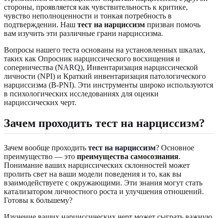
стороны, проявляется как чувствительность к критике,
чувство неполноценности и тонкая потребность в
подтверждении. Наш
тест на нарциссизм
призван помочь
вам изучить эти различные грани нарциссизма.
Вопросы нашего теста основаны на установленных шкалах,
таких как Опросник нарциссического восхищения и
соперничества (NARQ), Инвентаризация нарциссической
личности (NPI) и Краткий инвентаризация патологического
нарциссизма (B-PNI). Эти инструменты широко используются
в психологических исследованиях для оценки
нарциссических черт.
Зачем проходить тест на нарциссизм?
Зачем вообще проходить
тест на нарциссизм
? Основное
преимущество — это
преимущества самосознания
.
Понимание ваших нарциссических склонностей может
пролить свет на ваши модели поведения и то, как вы
взаимодействуете с окружающими. Эти знания могут стать
катализатором личностного роста и улучшения отношений.
Готовы к большему?
Изучение ваших нарциссических черт может сыграть важную