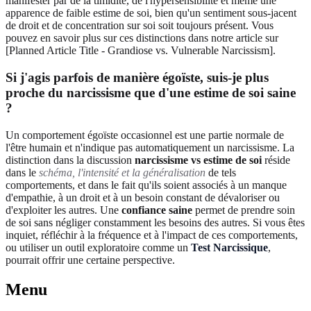
manifester par de la timidité, de l'hypersensibilité et même une
apparence de faible estime de soi, bien qu'un sentiment sous-jacent
de droit et de concentration sur soi soit toujours présent. Vous
pouvez en savoir plus sur ces distinctions dans notre article sur
[Planned Article Title - Grandiose vs. Vulnerable Narcissism].
Si j'agis parfois de manière égoïste, suis-je plus
proche du narcissisme que d'une estime de soi saine
?
Un comportement égoïste occasionnel est une partie normale de
l'être humain et n'indique pas automatiquement un narcissisme. La
distinction dans la discussion
narcissisme vs estime de soi
réside
dans le
schéma, l'intensité et la généralisation
de tels
comportements, et dans le fait qu'ils soient associés à un manque
d'empathie, à un droit et à un besoin constant de dévaloriser ou
d'exploiter les autres. Une
confiance saine
permet de prendre soin
de soi sans négliger constamment les besoins des autres. Si vous êtes
inquiet, réfléchir à la fréquence et à l'impact de ces comportements,
ou utiliser un outil exploratoire comme un
Test Narcissique
,
pourrait offrir une certaine perspective.
Menu