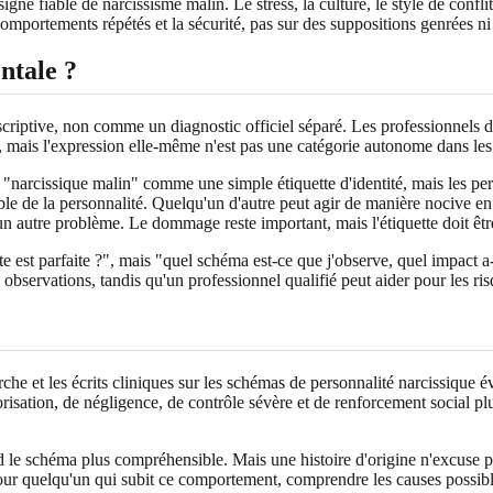
igne fiable de narcissisme malin. Le stress, la culture, le style de confli
omportements répétés et la sécurité, pas sur des suppositions genrées ni
ntale ?
iptive, non comme un diagnostic officiel séparé. Les professionnels d
s, mais l'expression elle-même n'est pas une catégorie autonome dans le
t "narcissique malin" comme une simple étiquette d'identité, mais les per
rouble de la personnalité. Quelqu'un d'autre peut agir de manière nocive e
n autre problème. Le dommage reste important, mais l'étiquette doit êtr
te est parfaite ?", mais "quel schéma est-ce que j'observe, quel impact a-t
 observations, tandis qu'un professionnel qualifié peut aider pour les ris
rche et les écrits cliniques sur les schémas de personnalité narcissiqu
risation, de négligence, de contrôle sévère et de renforcement social pl
rend le schéma plus compréhensible. Mais une histoire d'origine n'excuse
ur quelqu'un qui subit ce comportement, comprendre les causes possible