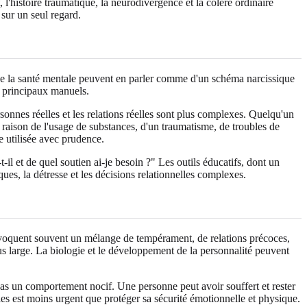
t, l'histoire traumatique, la neurodivergence et la colère ordinaire
 sur un seul regard.
e la santé mentale peuvent en parler comme d'un schéma narcissique
s principaux manuels.
sonnes réelles et les relations réelles sont plus complexes. Quelqu'un
n raison de l'usage de substances, d'un traumatisme, de troubles de
e utilisée avec prudence.
-il et de quel soutien ai-je besoin ?" Les outils éducatifs, dont un
ques, la détresse et les décisions relationnelles complexes.
e évoquent souvent un mélange de tempérament, de relations précoces,
us large. La biologie et le développement de la personnalité peuvent
 pas un comportement nocif. Une personne peut avoir souffert et rester
s est moins urgent que protéger sa sécurité émotionnelle et physique.