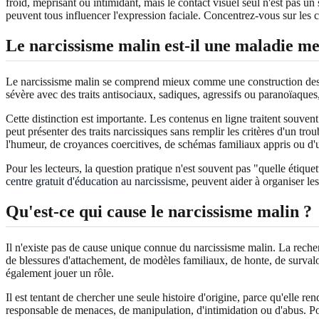
froid, méprisant ou intimidant, mais le contact visuel seul n'est pas un s
peuvent tous influencer l'expression faciale. Concentrez-vous sur les c
Le narcissisme malin est-il une maladie me
Le narcissisme malin se comprend mieux comme une construction descr
sévère avec des traits antisociaux, sadiques, agressifs ou paranoïaque
Cette distinction est importante. Les contenus en ligne traitent souven
peut présenter des traits narcissiques sans remplir les critères d'un t
l'humeur, de croyances coercitives, de schémas familiaux appris ou d'u
Pour les lecteurs, la question pratique n'est souvent pas "quelle étiquet
centre gratuit d'éducation au narcissisme
, peuvent aider à organiser les
Qu'est-ce qui cause le narcissisme malin ?
Il n'existe pas de cause unique connue du narcissisme malin. La reche
de blessures d'attachement, de modèles familiaux, de honte, de survalo
également jouer un rôle.
Il est tentant de chercher une seule histoire d'origine, parce qu'elle 
responsable de menaces, de manipulation, d'intimidation ou d'abus. Po