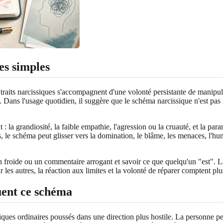
es simples
aits narcissiques s'accompagnent d'une volonté persistante de manipuler,
Dans l'usage quotidien, il suggère que le schéma narcissique n'est pas s
: la grandiosité, la faible empathie, l'agression ou la cruauté, et la 
s, le schéma peut glisser vers la domination, le blâme, les menaces, l'hum
 froide ou un commentaire arrogant et savoir ce que quelqu'un "est". La m
 les autres, la réaction aux limites et la volonté de réparer comptent p
guent ce schéma
siques ordinaires poussés dans une direction plus hostile. La personne peu