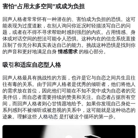
害怕“占用太多空间”或成为负担
回声人格者常常怀有一种潜在的、害怕成为负担的恐惧。这可
能表现为过度道歉，在别人询问你近况时轻描淡写自己的问
题，或者在不得不寻求帮助时感到强烈的内疚。占用情感、身
体或对话空间的想法可能令人恐惧。这种内在的信念系统直接
压制了你充分和真实表达自己的能力。挑战这种恐惧是找到你
的声音和更好地满足自身
情感需求
的核心部分。
吸引和适应自恋型人格
回声人格最具有挑战性的方面，也许是它与自恋之间共生且往
往有毒的关系。由于回声人格者是优秀的倾听者，他们将他人
的需求放在首位，因此他们可能在不知不觉中成为自恋者的完
美伴侣，而自恋者需要持续的赞美和关注。自恋者占据所有空
间，而回声人格者则心甘情愿地给予。如果你发现自己身处一
系列感到不被倾听或被忽视的关系中，这可能就是这种动态的
迹象。理解这些
人格动态
是打破这个循环的第一步。