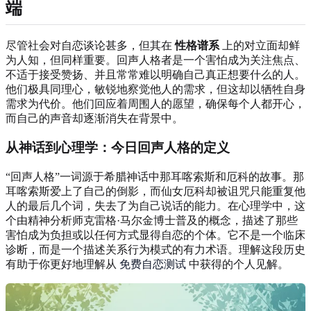
端
尽管社会对自恋谈论甚多，但其在
性格谱系
上的对立面却鲜
为人知，但同样重要。回声人格者是一个害怕成为关注焦点、
不适于接受赞扬、并且常常难以明确自己真正想要什么的人。
他们极具同理心，敏锐地察觉他人的需求，但这却以牺牲自身
需求为代价。他们回应着周围人的愿望，确保每个人都开心，
而自己的声音却逐渐消失在背景中。
从神话到心理学：今日回声人格的定义
“回声人格”一词源于希腊神话中那耳喀索斯和厄科的故事。那
耳喀索斯爱上了自己的倒影，而仙女厄科却被诅咒只能重复他
人的最后几个词，失去了为自己说话的能力。在心理学中，这
个由精神分析师克雷格·马尔金博士普及的概念，描述了那些
害怕成为负担或以任何方式显得自恋的个体。它不是一个临床
诊断，而是一个描述关系行为模式的有力术语。理解这段历史
有助于你更好地理解从
免费自恋测试
中获得的个人见解。