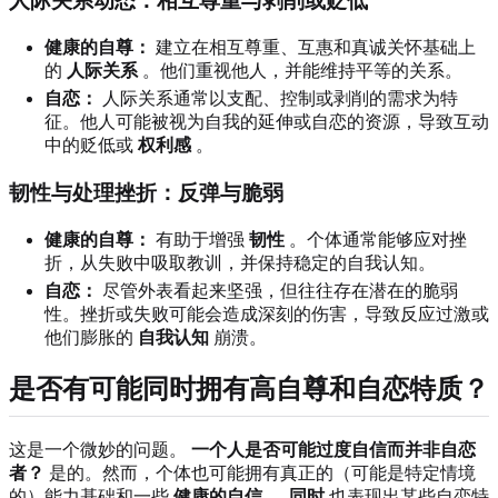
人际关系动态：相互尊重与剥削或贬低
健康的自尊：
建立在相互尊重、互惠和真诚关怀基础上
的
人际关系
。他们重视他人，并能维持平等的关系。
自恋：
人际关系通常以支配、控制或剥削的需求为特
征。他人可能被视为自我的延伸或自恋的资源，导致互动
中的贬低或
权利感
。
韧性与处理挫折：反弹与脆弱
健康的自尊：
有助于增强
韧性
。个体通常能够应对挫
折，从失败中吸取教训，并保持稳定的自我认知。
自恋：
尽管外表看起来坚强，但往往存在潜在的脆弱
性。挫折或失败可能会造成深刻的伤害，导致反应过激或
他们膨胀的
自我认知
崩溃。
是否有可能同时拥有高自尊和自恋特质？
这是一个微妙的问题。
一个人是否可能过度自信而并非自恋
者？
是的。然而，个体也可能拥有真正的（可能是特定情境
的）能力基础和一些
健康的自信
，
同时
也表现出某些自恋特