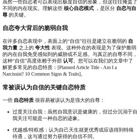
虽然一些自恋者可以表现出极度自信的形象，但这往往掩盖了
不同的内在现实。理解这些
核心自恋模式
，是区分
自恋与自
尊
的关键。
自恋夸大背后的脆弱自我
在许多自恋表现中，表面上的“自信”往往是建立在脆弱的
自
我力量
之上的
夸大性
表现。这种外在的表现是为了保护脆弱
的内在自我免受感知到的威胁或不足感。与真正的自尊不同，
这种“自信”高度依赖于外部
认可
。您可以在我们的文章中了
解更多常见的自恋特质：[Planned Article Title - Am I a
Narcissist? 10 Common Signs & Traits]。
常被误认为自信的关键自恋特质
一些
自恋特质
很容易被误认为是强大的自尊：
过度关注自我：虽然自我意识是健康的，但过分沉溺于自
我关注可能是一种自恋的迹象。
优越感/特权感：认为自己天生就更优秀或应该得到特殊
待遇，这与通过努力获得的自信不同。