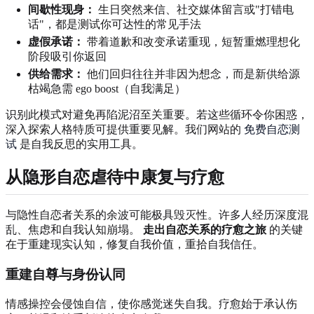
间歇性现身：
生日突然来信、社交媒体留言或"打错电
话"，都是测试你可达性的常见手法
虚假承诺：
带着道歉和改变承诺重现，短暂重燃理想化
阶段吸引你返回
供给需求：
他们回归往往并非因为想念，而是新供给源
枯竭急需 ego boost（自我满足）
识别此模式对避免再陷泥沼至关重要。若这些循环令你困惑，
深入探索人格特质可提供重要见解。我们网站的
免费自恋测
试
是自我反思的实用工具。
从隐形自恋虐待中康复与疗愈
与隐性自恋者关系的余波可能极具毁灭性。许多人经历深度混
乱、焦虑和自我认知崩塌。
走出自恋关系的疗愈之旅
的关键
在于重建现实认知，修复自我价值，重拾自我信任。
重建自尊与身份认同
情感操控会侵蚀自信，使你感觉迷失自我。疗愈始于承认伤