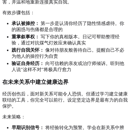
害，并温和地重新连接真实自我。
有效步骤包括：
承认被操控：
第一步是认清你经历了隐性情感虐待。你
的困惑与伤痛都是合理的
重掌叙事权：
写下你的真相版本。日记可帮助整理经
验，通过对抗煤气灯效应来确认真实
践行自我关怀：
像对待朋友般善待自己。提醒自己不必
为他人的操控行为自责
验证自身经历：
向可信赖的亲友或治疗师倾诉。听到他
人说"这样不对"将极具疗愈力
在未来关系中建立健康边界
经历创伤后，面对新关系可能令人恐惧。但通过学习建立健康
联结的工具，你完全可以前行。设定坚定边界是最有力的自我
保护。
未来策略：
早期识别信号：
将经验转化为预警。学会在新关系中辨