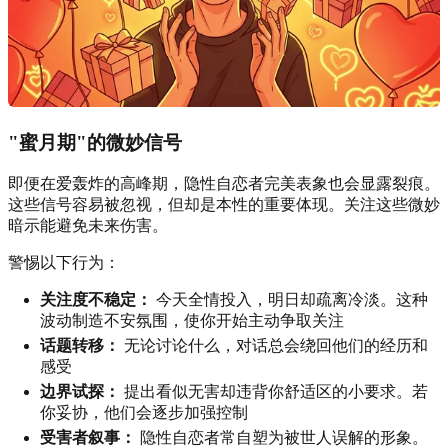
"蜜月期"的微妙信号
即便在爱轰炸的高峰期，隐性自恋者完美表象也会显露裂痕。
这些信号容易被忽视，但却是本性的重要体现。关注这些微妙
暗示能避免未来伤害。
警惕以下行为：
关注度不稳定：
今天全情投入，明日却疏离冷淡。这种
波动制造不安氛围，使你开始主动争取关注
话题转移：
无论讨论什么，对话总会绕回他们的经历和
感受
边界试探：
提出看似无害却违背你舒适区的小要求。若
你妥协，他们会逐步加强控制
受害者叙事：
隐性自恋者常自塑为被世人误解的形象。