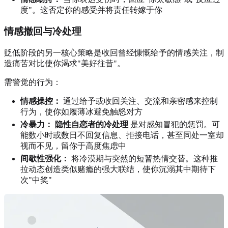
度"。这否定你的感受并将责任转嫁于你
情感撤回与冷处理
贬低阶段的另一核心策略是收回曾经慷慨给予的情感关注，制
造痛苦对比使你渴求"美好往昔"。
需警觉的行为：
情感操控：
通过给予或收回关注、交流和亲密感来控制
行为，使你如履薄冰避免触怒对方
冷暴力：
隐性自恋者的冷处理
是对感知冒犯的惩罚。可
能数小时或数日不回复信息、拒接电话，甚至同处一室却
视而不见，留你于高度焦虑中
间歇性强化：
将冷漠期与突然的短暂热情交替。这种推
拉动态创造类似赌瘾的强大联结，使你沉溺其中期待下
次"中奖"