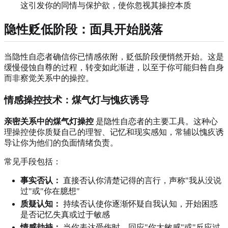
这引发你的同情与保护欲，使你忽视其操控本质
隐性贬低阶段：面具开始脱落
当隐性自恋者确信你已情感依附，贬低阶段便悄然开始。这是
缓慢侵蚀自尊的过程，转变如此渐进，以至于你可能归咎自身
而非察觉关系中的操控。
情感操控技术：煤气灯与愧疚诱导
亲密关系中的煤气灯操控
是隐性自恋者的主要工具。这种心
理操控使你质疑自己的理智、记忆和现实感知，常辅以愧疚诱
导让你为他们的负面情绪负责。
常见手段包括：
事实否认：
直接否认你清楚记得的言行，声称"我从没说
过"或"你在臆想"
质疑认知：
持续否认使你逐渐怀疑自我认知，开始困惑
是否记忆失真或过于敏感
情感劫持：
当你表达受伤时，回应"你太敏感"或"反应过