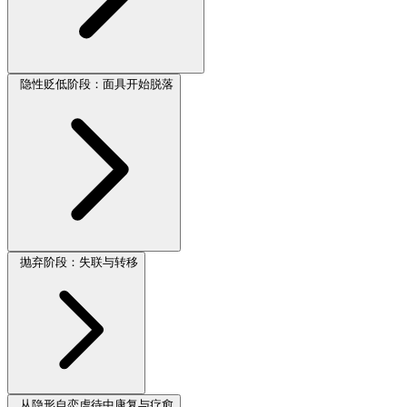
隐性贬低阶段：面具开始脱落
抛弃阶段：失联与转移
从隐形自恋虐待中康复与疗愈