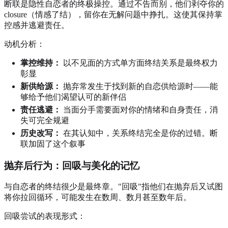
断联是隐性自恋者的终极操控。通过不告而别，他们剥夺你的
closure（情感了结），留你在无解问题中挣扎。这使其保持掌
控感并逃避责任。
动机分析：
掌控维持：
以不见面的方式单方面终结关系是最终权力
彰显
新供给源：
抛弃常发生于找到新的自恋供给源时——能
够给予他们渴望认可的新伴侣
责任逃避：
当面分手需要面对你的情绪和自身责任，消
失可完全规避
历史改写：
在其认知中，关系终结完全是你的过错。断
联加固了这个叙事
抛弃后行为：回吸与美化的记忆
与自恋者的终结很少是最终章。"回吸"指他们在抛弃后又试图
将你拉回循环，可能发生在数周、数月甚至数年后。
回吸尝试的表现形式：