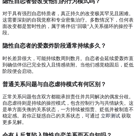
隐性自恋者会改变他们的行为模式吗？
对于具有强烈自恋特质者，真正持久的改变极其罕见且困难。
这需要深刻的自我觉察和专业密集治疗。多数情况下，任何表
面改变都是暂时性的，属于将伴侣"回吸"入关系循环的操控手
段。
隐性自恋者的爱轰炸阶段通常持续多久？
时长差异很大，可能持续数周到数月。自恋者会延续爱轰炸直
到确信伴侣已完全投入且情感依附。当他们感觉稳固后，贬低
阶段便会启动。
普通关系问题与自恋虐待模式有何区别？
正常关系问题包含双方都能承担责任并共同解决的偶发分歧。
自恋虐待则是持续的操控模式，包含控制行为与共情缺失。这
是单方面失衡的关系状态，一方持续被指责、贬低并被制造不
稳定感。若你正疑惑自己的关系状态，可通过
立即测试
获取
更多见解。
会有人反复陷入隐性自恋关系而不自知吗？