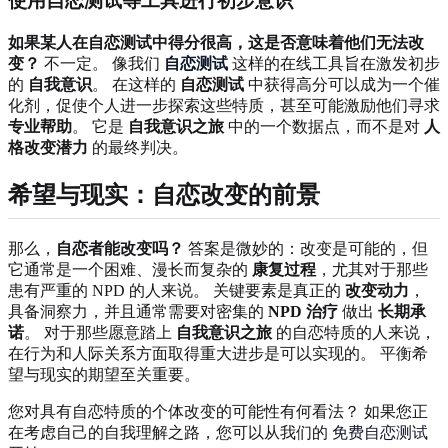
使用自恋测试等工具进行初步意识
如果某人在自恋测试中得分很高，这是否意味着他们无法改
变？
不一定。 像我们
自恋测试
这样的在线工具旨在激发初步
的
自我意识
。 在这样的
自恋测试
中获得高分可以成为一个催
化剂，促使个人进一步探索这些特质，甚至可能激励他们寻求
专业帮助
。 它是
自我意识之旅
中的一个数据点，而不是对
人
格改变潜力
的最终判决。
希望与现实：自恋改变的前景
那么，
自恋者能改变吗？
答案是微妙的：改变是可能的，但
它通常是一个困难、漫长而复杂的
康复过程
，尤其对于那些
患有严重的 NPD 的人来说。 关键要素是真正的
改变动力
，
具备洞察力，并且通常需要对密集的
NPD 治疗
做出
长期承
诺
。 对于那些愿意踏上
自我意识之旅
的自恋特质的人来说，
在行为和人际关系方面取得重大进步是可以实现的。 平衡希
望与现实的期望至关重要。
您对具有自恋特质的个体改变的可能性有何看法？ 如果您正
在考虑自己的自我理解之路，您可以从我们的
免费自恋测试