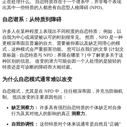
正在处理什么。 自恋特质存在于一个谱系中，并非每个表现
出其中一些特质的人都患有自恋型人格障碍 (NPD)。
自恋谱系：从特质到障碍
许多人在某种程度上表现出不同程度的自恋特质； 例如，以
自我为中心或渴望被认可的时刻很常见。 然而，NPD 是一种
更根深蒂固且普遍的自大、需要被仰慕以及缺乏同理心的模
式，这种模式会严重损害功能。 您可以在我们的文章 [计划文
章标题 - 自恋特质与 NPD：界限在哪里？] 中了解更多关于这
种区别的信息。 改变的潜力可能会因一个人处理的是较轻的
特质还是可诊断的障碍而大相径庭。
为什么自恋模式通常难以改变
自恋模式，尤其是在 NPD 中，往往根深蒂固，并充当防御机
制。 抵抗改变的主要原因包括：
缺乏洞察力：
许多具有强烈自恋特质的个体缺乏对自身
行为及其对他人的影响的真正
洞察力
。
自我协调性：
这些特质对个体来说通常是自然且“正确”