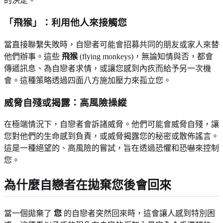
的決定。
「飛猴」：利用他人來接觸您
當直接聯繫失敗時，自戀者可能會招募共同的朋友或家人來替
他們辦事。這些
飛猴
(flying monkeys)，無論知情與否，都會
傳遞訊息、為自戀者求情，或讓您感到內疚而給予另一次機
會。這種策略透過四面八方施加壓力來孤立您。
威脅自殘或揭露：高風險操縱
在極端情況下，自戀者會訴諸威脅。他們可能會威脅自殘，讓
您對他們的生命感到負責，或威脅揭露您的秘密或散佈謠言。
這是一種絕望的、高風險的嘗試，旨在透過恐懼和恐嚇來控制
您。
為什麼自戀者在拋棄您後會回來
當一個拋棄了
您
的自戀者突然回來時，這會讓人感到特別困