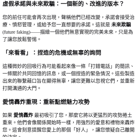
虛假承諾與未來欺騙：一個新的、改進的版本？
您的前任可能會再次出現，聲稱他們已經改變，承諾會接受治
療、憤怒管理，或給予您一直想要的承諾。這就是
未來欺騙
(future faking)——描繪一個他們無意實現的完美未來，只是為
了讓您放鬆警惕。
「來看看」：捏造的危機或無辜的詢問
這種微妙的回吸行為可能看起來像一條「打錯電話」的簡訊、
一條關於共同回憶的訊息，或一個捏造的緊急情況。這些製造
出來的聯繫藉口旨在顯得無辜，讓您更難以忽視它們，並重新
打開溝通的大門。
愛情轟炸重現：重新點燃魅力攻勢
如果
愛情轟炸
最初吸引了您，那麼它將以更猛烈的攻勢捲土
重來。他們會像關係開始時一樣，用強烈的愛意和禮物來轟炸
您。這會刻意提醒您愛上的那個「好人」，讓您懷疑自己離開