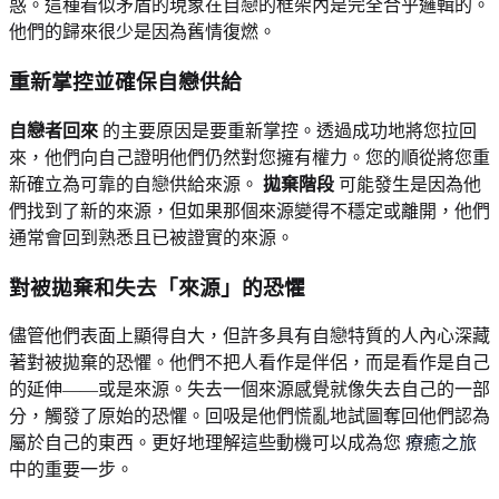
惑。這種看似矛盾的現象在自戀的框架內是完全合乎邏輯的。
他們的歸來很少是因為舊情復燃。
重新掌控並確保自戀供給
自戀者回來
的主要原因是要重新掌控。透過成功地將您拉回
來，他們向自己證明他們仍然對您擁有權力。您的順從將您重
新確立為可靠的自戀供給來源。
拋棄階段
可能發生是因為他
們找到了新的來源，但如果那個來源變得不穩定或離開，他們
通常會回到熟悉且已被證實的來源。
對被拋棄和失去「來源」的恐懼
儘管他們表面上顯得自大，但許多具有自戀特質的人內心深藏
著對被拋棄的恐懼。他們不把人看作是伴侶，而是看作是自己
的延伸——或是來源。失去一個來源感覺就像失去自己的一部
分，觸發了原始的恐懼。回吸是他們慌亂地試圖奪回他們認為
屬於自己的東西。更好地理解這些動機可以成為您
療癒之旅
中的重要一步。