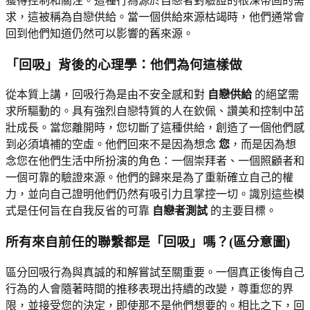
獲得控制和關注。這種行為源於自戀者對驗證的根深蒂固的需
求，這被稱為自戀供給。當一個供給來源枯竭時，他們通常會
回到他們知道仍然可以影響的舊來源。
「回吸」背後的心理學：他們為何這樣做
從本質上講，回吸行為是由不安全感和對
自戀供給
的絕望需
求所驅動的。具有強烈自戀特質的人在欽佩、讚美和控制中茁
壯成長。當您離開時，您切斷了這種供給，創造了一個他們感
到必須填補的空虛。他們回來不是因為想念
您
，而是因為想
念您在他們生活中所扮演的角色：一個崇拜者、一個照顧者和
一個可靠的驗證來源。他們的歸來是為了重新確立自己的權
力，並向自己證明他們仍然有吸引力且掌控一切。識別這些模
式是任何旨在自我反省的可靠
自戀者測試
的主要目標。
所有來自前任的聯繫都是「回吸」嗎？(區分意圖)
區分回吸行為與真誠的和解嘗試至關重要。一個真正後悔自己
行為的人會隨著時間的推移表現出持續的改變，尊重您的界
限，並接受您的決定，即使那不是他們想要的。相比之下，回