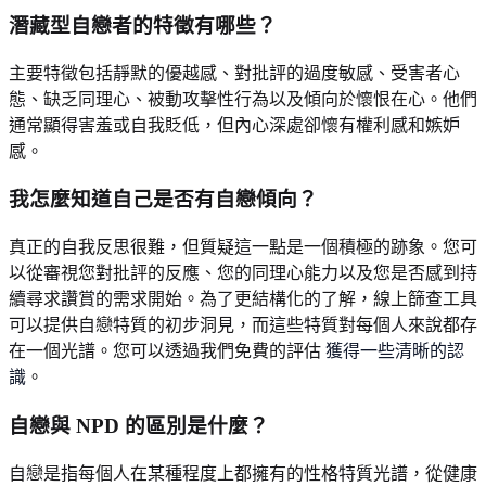
潛藏型自戀者的特徵有哪些？
主要特徵包括靜默的優越感、對批評的過度敏感、受害者心
態、缺乏同理心、被動攻擊性行為以及傾向於懷恨在心。他們
通常顯得害羞或自我貶低，但內心深處卻懷有權利感和嫉妒
感。
我怎麼知道自己是否有自戀傾向？
真正的自我反思很難，但質疑這一點是一個積極的跡象。您可
以從審視您對批評的反應、您的同理心能力以及您是否感到持
續尋求讚賞的需求開始。為了更結構化的了解，線上篩查工具
可以提供自戀特質的初步洞見，而這些特質對每個人來說都存
在一個光譜。您可以透過我們免費的評估
獲得一些清晰的認
識
。
自戀與 NPD 的區別是什麼？
自戀是指每個人在某種程度上都擁有的性格特質光譜，從健康