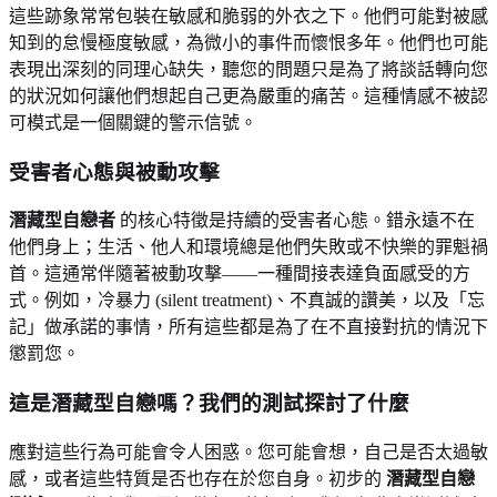
這些跡象常常包裝在敏感和脆弱的外衣之下。他們可能對被感
知到的怠慢極度敏感，為微小的事件而懷恨多年。他們也可能
表現出深刻的同理心缺失，聽您的問題只是為了將談話轉向您
的狀況如何讓他們想起自己更為嚴重的痛苦。這種情感不被認
可模式是一個關鍵的警示信號。
受害者心態與被動攻擊
潛藏型自戀者
的核心特徵是持續的受害者心態。錯永遠不在
他們身上；生活、他人和環境總是他們失敗或不快樂的罪魁禍
首。這通常伴隨著被動攻擊——一種間接表達負面感受的方
式。例如，冷暴力 (silent treatment)、不真誠的讚美，以及「忘
記」做承諾的事情，所有這些都是為了在不直接對抗的情況下
懲罰您。
這是潛藏型自戀嗎？我們的測試探討了什麼
應對這些行為可能會令人困惑。您可能會想，自己是否太過敏
感，或者這些特質是否也存在於您自身。初步的
潛藏型自戀