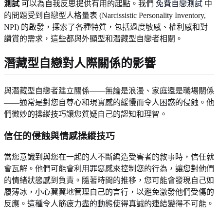
測試
可以為自我反思提供有用的起點。我們
免費自戀測試
中
的問題受到自戀型人格量表 (Narcissistic Personality Inventory,
NPI) 的啟發，探索了各種特質，包括過度敏感、權利感和對
讚賞的需求，這些都與外顯型和潛藏型自戀者相關。
潛藏型自戀對人際關係的影響
與潛藏型自戀者建立關係——無論是浪漫、家庭還是職場關係
——通常是對您自尊心和現實感的緩慢而令人困惑的侵蝕。他
們微妙的操縱技巧讓您質疑自己的認知和理智。
信任的侵蝕與情感操縱技巧
當您意識到與您在一起的人不斷編造受害者的敘事時，信任就
會瓦解。他們可能會利用罪惡感來控制您的行為，讓您對他們
的情緒狀態感到負責。隨著時間的推移，您可能會發現自己如
履薄冰，小心翼翼地管理自己的言行，以避免激發他們受傷的
反應。這種令人筋疲力盡的動態使得真誠的連結變得不可能。