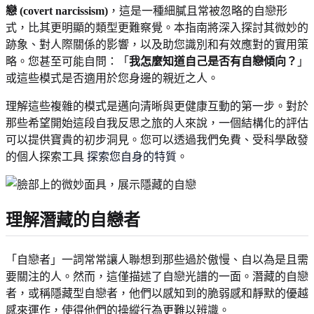
戀 (covert narcissism)
，這是一種細膩且常被忽略的自戀形
式，比其更明顯的類型更難察覺。本指南將深入探討其微妙的
跡象、對人際關係的影響，以及助您識別和有效應對的實用策
略。您甚至可能自問：「
我怎麼知道自己是否有自戀傾向？
」
或這些模式是否適用於您身邊的親近之人。
理解這些複雜的模式是邁向清晰與更健康互動的第一步。對於
那些希望開始這段自我反思之旅的人來說，一個結構化的評估
可以提供寶貴的初步洞見。您可以透過我們免費、受科學啟發
的個人探索工具
探索您自身的特質
。
理解潛藏的自戀者
「自戀者」一詞常常讓人聯想到那些過於傲慢、自以為是且需
要關注的人。然而，這僅描述了自戀光譜的一面。潛藏的自戀
者，或稱隱藏型自戀者，他們以感知到的脆弱感和靜默的優越
感來運作，使得他們的操縱行為更難以辨識。