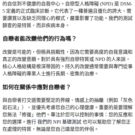
的自信到不健康的自我中心。自戀型人格障礙 (NPD) 是 DSM-
5 定義的正式臨床診斷。它代表了一種普遍且僵化的誇大、需
要讚賞以及缺乏同理心的模式，嚴重影響了功能。我們的測試
篩查的是特質，而非疾病本身。
自戀者能改變他們的行為嗎？
改變是可能的，但極具挑戰性，因為它需要高度的自我意識和
真正的改變意願。對於具有強烈自戀特質或 NPD 的人來說，
核心人格結構是根深蒂固的。持久的改變通常需要與專門從事
人格障礙的專業人士進行長期、密集的治療。
如何在關係中應對自戀者？
與自戀者打交道需要堅定的界線、情感上的抽離（例如「灰色
岩石法」），並優先考慮您自己的心理健康。重要的是要理解
您無法「修復」他們。專注於您可以控制的事情：您的反應和
您的選擇。進行
我們的 NPI 基礎測試
也可以幫助您了解您正
在處理的特質，無論是您自己還是您的伴侶。