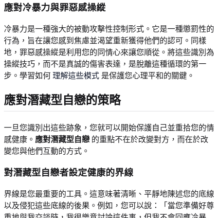
應對冷暴力與罪惡感操縱
冷暴力是一種強大的被動攻擊性控制形式。它是一種懲罰性的
行為，旨在讓您感到焦慮並渴望重新獲得他們的認可。同樣
地，罪惡感操縱是利用您的同情心來讓您順從。將這些識別為
操縱技巧，而不是真誠的傷害表達，是脫離這種循環的第一
步。學習如何
理解這些模式
是保護您心理平和的關鍵。
應對潛藏型自戀的策略
一旦您識別出這些跡象，您就可以開始保護自己並重拾您的情
感健康。
應對潛藏型自戀
的重點不在於改變對方，而在於改
變您與他們互動的方式。
對潛藏型自戀者設定健康的界線
界線是您最重要的工具。這意味著清晰、平靜地陳述您的底線
以及侵犯這些底線的後果。例如，您可以說：「當您準備好尊
重地與我交談時，我很樂意討論這件事，但我不會回應冷暴