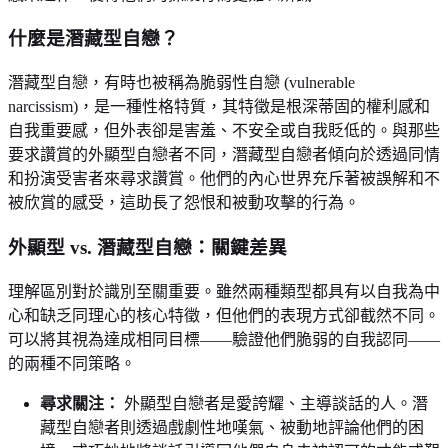
什麼是潛藏型自戀？
潛藏型自戀，有時也被稱為脆弱性自戀 (vulnerable
narcissism)，是一種性格特質，其特徵是根深蒂固的權利感和
自我重要感，但外表卻是害羞、不安全或自我貶低的。與那些
要求讚賞的外顯型自戀者不同，潛藏型自戀者傾向於透過同情
和扮演受害者來尋求讚賞。他們的內心世界充斥著被誤解和不
被欣賞的感受，這助長了怨恨和被動攻擊的行為。
外顯型 vs. 潛藏型自戀：關鍵差異
理解區別對於識別至關重要。雖然兩種類型都具有以自我為中
心和缺乏同理心的核心特徵，但他們的表現方式卻截然不同。
可以將其視為達成相同目標——驗證他們脆弱的自我認同——
的兩種不同策略。
尋求關注：
外顯型自戀者是愛誇耀、主導談話的人。潛
藏型自戀者則透過戲劇性地嘆氣、被動地評論他們的困