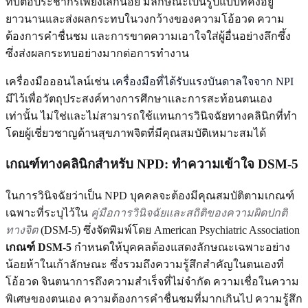
ทบต่อประชากรเพียงเล็กน้อย มีลักษณะเป็นรูปแบบที่คงอยู่
ยาวนานและส่งผลกระทบในวงกว้างของความโอ้อวด ความ
ต้องการคำชื่นชม และการขาดความเอาใจใส่ผู้อื่นอย่างลึกซึ้ง
ซึ่งส่งผลกระทบอย่างมากต่อการทำงาน
เครื่องมือออนไลน์เช่น
เครื่องมือที่ได้รับแรงบันดาลใจจาก NPI
มีไว้เพื่อวัตถุประสงค์ทางการศึกษาและการสะท้อนตนเอง
เท่านั้น ไม่ใช่และไม่สามารถใช้แทนการวินิจฉัยทางคลินิกที่ทำ
โดยผู้เชี่ยวชาญด้านสุขภาพจิตที่มีคุณสมบัติเหมาะสมได้
เกณฑ์ทางคลินิกสำหรับ NPD: ทำความเข้าใจ DSM-5
ในการวินิจฉัยว่าเป็น NPD บุคคลจะต้องมีคุณสมบัติตามเกณฑ์
เฉพาะที่ระบุไว้ใน
คู่มือการวินิจฉัยและสถิติของความผิดปกติ
ทางจิต
(DSM-5) ซึ่งจัดพิมพ์โดย American Psychiatric Association
เกณฑ์ DSM-5
กำหนดให้บุคคลต้องแสดงลักษณะเฉพาะอย่าง
น้อยห้าในเก้าลักษณะ ซึ่งรวมถึงความรู้สึกสำคัญในตนเองที่
โอ้อวด จินตนาการถึงความสำเร็จที่ไม่จำกัด ความเชื่อในความ
พิเศษของตนเอง ความต้องการคำชื่นชมที่มากเกินไป ความรู้สึก