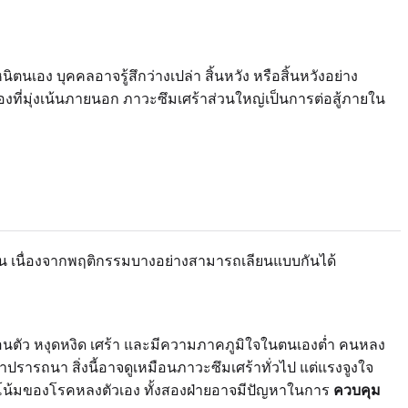
อง บุคคลอาจรู้สึกว่างเปล่า สิ้นหวัง หรือสิ้นหวังอย่าง
ที่มุ่งเน้นภายนอก ภาวะซึมเศร้าส่วนใหญ่เป็นการต่อสู้ภายใน
น เนื่องจากพฤติกรรมบางอย่างสามารถเลียนแบบกันได้
นตัว หงุดหงิด เศร้า และมีความภาคภูมิใจในตนเองต่ำ คนหลง
ปรารถนา สิ่งนี้อาจดูเหมือนภาวะซึมเศร้าทั่วไป แต่แรงจูงใจ
แนวโน้มของโรคหลงตัวเอง ทั้งสองฝ่ายอาจมีปัญหาในการ
ควบคุม