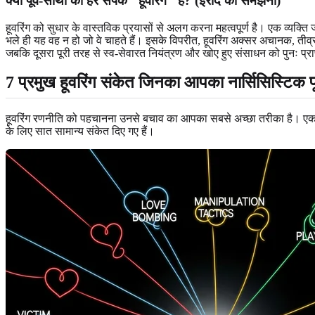
क्या पूर्व-साथी का हर संपर्क "हूवरिंग" है? (इरादे को समझना)
हूवरिंग को सुधार के वास्तविक प्रयासों से अलग करना महत्वपूर्ण है। एक व्यक्
भले ही यह वह न हो जो वे चाहते हैं। इसके विपरीत, हूवरिंग अक्सर अचानक, तीव्र
जबकि दूसरा पूरी तरह से स्व-सेवारत नियंत्रण और खोए हुए संसाधन को पुनः प्राप्त
7 प्रमुख हूवरिंग संकेत जिनका आपका नार्सिसिस्टिक प
हूवरिंग रणनीति को पहचानना उनसे बचाव का आपका सबसे अच्छा तरीका है। ए
के लिए सात सामान्य संकेत दिए गए हैं।