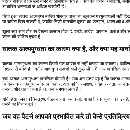
बेहतर सवाल है कि उस नजर के आसपास क्या है। क्या वह डराने, धमकियों, मजाक या 
आधारित धारणाओं से अधिक उपयोगी हैं।
छिपा हुआ घातक आत्ममुग्ध व्यक्ति शोरगुल वाला या खुलकर प्रभुत्वशाली नहीं दि
या घायल दिख सकती है, जबकि निजी बातचीत दूसरों को उलझन, अपराधबोध और 
खुला रूप आम तौर पर देखना आसान होता है: शेखी, आदेश, अपमान, क्रोध और स्पष
करने की सीमित इच्छा है।
घातक आत्ममुग्धता का कारण क्या है, और क्या यह मान
घातक आत्ममुग्धता का कारण किसी एक कारक से नहीं बताया जा सकता। व्यक्तित्व
मिश्रण से बनते हैं। गंभीर आत्ममुग्ध लक्षणों वाले कुछ लोगों में अन्य मानसिक 
क्या घातक आत्ममुग्धता मानसिक बीमारी है? सावधान उत्तर यह है कि घातक आत्मम
चिकित्सक आत्ममुग्ध व्यक्तित्व विकार, असामाजिक लक्षण, संदेहग्रस्तता, आघात
करना, और यह जानना है कि कब समर्थन लेना है।
यदि हिंसा, जबरन नियंत्रण, पीछा करना, धमकियां, या शारीरिक सुरक्षा का डर है, तो
करने पर विचार करें।
जब यह पैटर्न आपको प्रभावित करे तो कैसे प्रतिक्रिया 