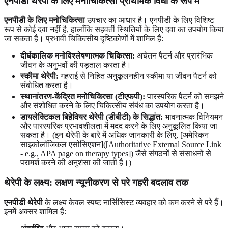
एनपीडी थेरेपी के लिए मनोचिकित्सा प्राथमिक विधा के रूप में
एनपीडी के लिए मनोचिकित्सा
उपचार का आधार है। एनपीडी के लिए विशिष्ट
रूप से कोई दवा नहीं है, हालाँकि सहवर्ती स्थितियों के लिए दवा का उपयोग किया
जा सकता है। प्रभावी चिकित्सीय दृष्टिकोणों में शामिल हैं:
दीर्घकालिक मनोविश्लेषणात्मक चिकित्सा:
अचेतन पैटर्न और प्रारंभिक
जीवन के अनुभवों की पड़ताल करता है।
स्कीमा थेरेपी:
गहराई से निहित अनुकूलनहीन स्कीमा या जीवन पैटर्न को
संबोधित करता है।
स्थानांतरण-केंद्रित मनोचिकित्सा (टीएफपी):
पारस्परिक पैटर्न को समझने
और संशोधित करने के लिए चिकित्सीय संबंध का उपयोग करता है।
डायलेक्टिकल बिहेवियर थेरेपी (डीबीटी) के सिद्धांत:
भावनात्मक विनियमन
और पारस्परिक प्रभावशीलता में मदद करने के लिए अनुकूलित किया जा
सकता है। (इन थेरेपी के बारे में अधिक जानकारी के लिए, [अमेरिकन
साइकोलॉजिकल एसोसिएशन]([Authoritative External Source Link
- e.g., APA page on therapy types]) जैसे संगठनों से संसाधनों से
परामर्श करने की अनुशंसा की जाती है।)
थेरेपी के लक्ष्य: लक्षण न्यूनीकरण से परे गहरी बदलाव तक
एनपीडी थेरेपी
के लक्ष्य केवल स्पष्ट नार्सिसिस्ट व्यवहार को कम करने से परे हैं।
इनमें अक्सर शामिल हैं: