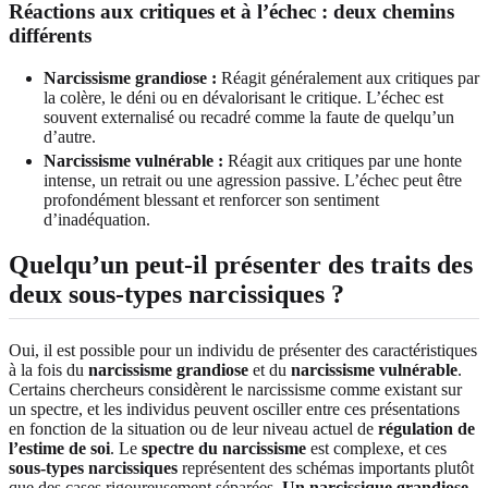
Réactions aux critiques et à l’échec : deux chemins
différents
Narcissisme grandiose :
Réagit généralement aux critiques par
la colère, le déni ou en dévalorisant le critique. L’échec est
souvent externalisé ou recadré comme la faute de quelqu’un
d’autre.
Narcissisme vulnérable :
Réagit aux critiques par une honte
intense, un retrait ou une agression passive. L’échec peut être
profondément blessant et renforcer son sentiment
d’inadéquation.
Quelqu’un peut-il présenter des traits des
deux sous-types narcissiques ?
Oui, il est possible pour un individu de présenter des caractéristiques
à la fois du
narcissisme grandiose
et du
narcissisme vulnérable
.
Certains chercheurs considèrent le narcissisme comme existant sur
un spectre, et les individus peuvent osciller entre ces présentations
en fonction de la situation ou de leur niveau actuel de
régulation de
l’estime de soi
. Le
spectre du narcissisme
est complexe, et ces
sous-types narcissiques
représentent des schémas importants plutôt
que des cases rigoureusement séparées.
Un narcissique grandiose