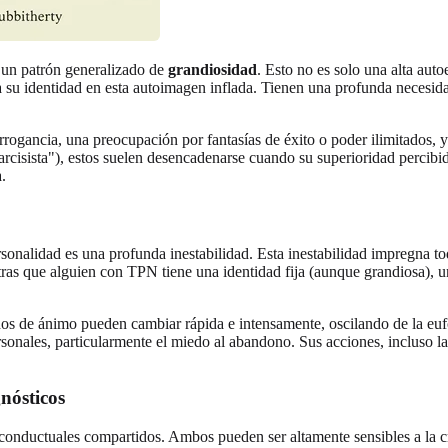
es un patrón generalizado de
grandiosidad
. Esto no es solo una alta auto
 su identidad en esta autoimagen inflada. Tienen una profunda necesida
rogancia, una preocupación por fantasías de éxito o poder ilimitados, y
isista"), estos suelen desencadenarse cuando su superioridad percibid
.
Personalidad es una profunda inestabilidad. Esta inestabilidad impregna 
ntras que alguien con TPN tiene una identidad fija (aunque grandiosa)
dos de ánimo pueden cambiar rápida e intensamente, oscilando de la eufor
rsonales, particularmente el miedo al abandono. Sus acciones, incluso 
nósticos
nductuales compartidos. Ambos pueden ser altamente sensibles a la crí