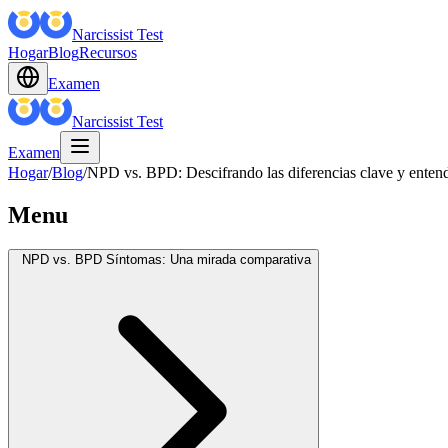
Narcissist Test
Hogar
Blog
Recursos
Examen
Narcissist Test
Examen
Hogar
/
Blog
/
NPD vs. BPD: Descifrando las diferencias clave y enten
Menu
NPD vs. BPD Síntomas: Una mirada comparativa