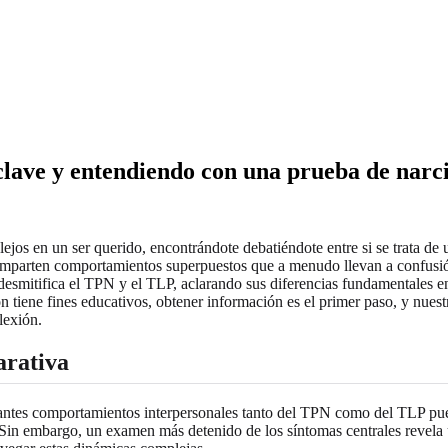
clave y entendiendo con una prueba de narc
jos en un ser querido, encontrándote debatiéndote entre si se trata de
comparten comportamientos superpuestos que a menudo llevan a confusió
desmitifica el TPN y el TLP, aclarando sus diferencias fundamentales e
n tiene fines educativos, obtener información es el primer paso, y nues
lexión.
arativa
afiantes comportamientos interpersonales tanto del TPN como del TLP p
s. Sin embargo, un examen más detenido de los síntomas centrales revela