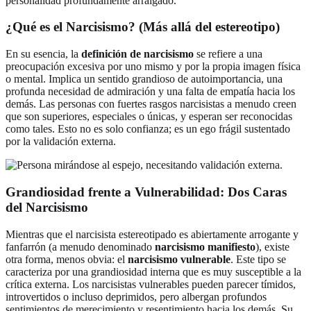
personalidad profundamente arraigado.
¿Qué es el Narcisismo? (Más allá del estereotipo)
En su esencia, la
definición de narcisismo
se refiere a una
preocupación excesiva por uno mismo y por la propia imagen física
o mental. Implica un sentido grandioso de autoimportancia, una
profunda necesidad de admiración y una falta de empatía hacia los
demás. Las personas con fuertes rasgos narcisistas a menudo creen
que son superiores, especiales o únicas, y esperan ser reconocidas
como tales. Esto no es solo confianza; es un ego frágil sustentado
por la validación externa.
Grandiosidad frente a Vulnerabilidad: Dos Caras
del Narcisismo
Mientras que el narcisista estereotipado es abiertamente arrogante y
fanfarrón (a menudo denominado
narcisismo manifiesto
), existe
otra forma, menos obvia: el
narcisismo vulnerable
. Este tipo se
caracteriza por una grandiosidad interna que es muy susceptible a la
crítica externa. Los narcisistas vulnerables pueden parecer tímidos,
introvertidos o incluso deprimidos, pero albergan profundos
sentimientos de merecimiento y resentimiento hacia los demás. Su