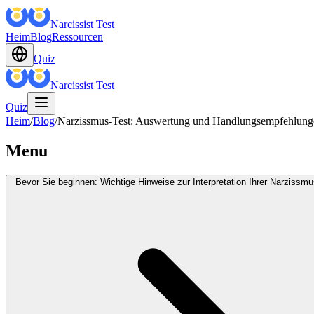
Narcissist Test
Heim
Blog
Ressourcen
Quiz
Narcissist Test
Quiz
Heim
/
Blog
/
Narzissmus-Test: Auswertung und Handlungsempfehlung
Menu
Bevor Sie beginnen: Wichtige Hinweise zur Interpretation Ihrer Narzissm