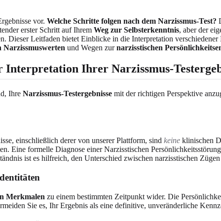
Ergebnisse vor.
Welche Schritte folgen nach dem Narzissmus-Test?
D
ender erster Schritt auf Ihrem
Weg zur Selbsterkenntnis
, aber der eig
n. Dieser Leitfaden bietet Einblicke in die Interpretation verschiedener
n Narzissmuswerten
und Wegen zur
narzisstischen Persönlichkeits
 Interpretation Ihrer Narzissmus-Testergeb
nd, Ihre
Narzissmus-Testergebnisse
mit der richtigen Perspektive anz
isse, einschließlich derer von unserer Plattform, sind
keine
klinischen D
en. Eine formelle Diagnose einer Narzisstischen Persönlichkeitsstörun
tändnis ist es hilfreich, den Unterschied zwischen narzisstischen Züge
dentitäten
on Merkmalen
zu einem bestimmten Zeitpunkt wider. Die Persönlichke
eiden Sie es, Ihr Ergebnis als eine definitive, unveränderliche Kennz