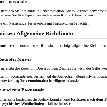
Lebensumstände
sichtigen Sie Ihre aktuelle Lebenssituation. Stress, kürzlich gemacht
retieren Sie Ihre Ergebnisse im breiteren Kontext Ihres Lebens.
e ein Narzissmus-Testergebnis mit Fragezeichen betrachtet
nisses: Allgemeine Richtlinien
smus-Test
-Instrumenten variiert, sind hier einige allgemeine Richtlinien
 gesunder Muster
 narzisstische Züge hin. Dies ist oft ein Zeichen für gesundes Selbstw
iterhin. Konzentrieren Sie sich auf die Aufrechterhaltung offener K
rentwicklung Ihrer
emotionalen Intelligenz
erkunden.
on und zum Bewusstsein
ischer Züge hindeuten, die Aufmerksamkeit und
Reflexion nach dem T
hr
psychisches Wohlbefinden
subtil beeinflussen.