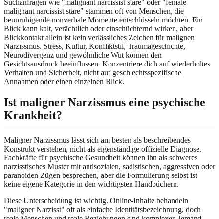
Suchanfragen wie "malignant narcissist stare" oder "female
malignant narcissist stare" stammen oft von Menschen, die
beunruhigende nonverbale Momente entschlüsseln möchten. Ein
Blick kann kalt, verächtlich oder einschüchternd wirken, aber
Blickkontakt allein ist kein verlässliches Zeichen für malignen
Narzissmus. Stress, Kultur, Konfliktstil, Traumageschichte,
Neurodivergenz und gewöhnliche Wut können den
Gesichtsausdruck beeinflussen. Konzentriere dich auf wiederholtes
Verhalten und Sicherheit, nicht auf geschlechtsspezifische
Annahmen oder einen einzelnen Blick.
Ist maligner Narzissmus eine psychische
Krankheit?
Maligner Narzissmus lässt sich am besten als beschreibendes
Konstrukt verstehen, nicht als eigenständige offizielle Diagnose.
Fachkräfte für psychische Gesundheit können ihn als schweres
narzisstisches Muster mit antisozialen, sadistischen, aggressiven oder
paranoiden Zügen besprechen, aber die Formulierung selbst ist
keine eigene Kategorie in den wichtigsten Handbüchern.
Diese Unterscheidung ist wichtig. Online-Inhalte behandeln
"maligner Narzisst" oft als einfache Identitätsbezeichnung, doch
reale Menschen und reale Beziehungen sind komplexer. Jemand