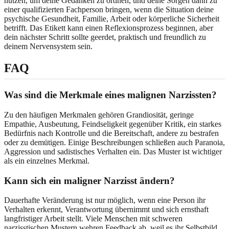
nutzen, um deine Gedanken zu ordnen, und deine Sorgen dann zu
einer qualifizierten Fachperson bringen, wenn die Situation deine
psychische Gesundheit, Familie, Arbeit oder körperliche Sicherheit
betrifft. Das Etikett kann einen Reflexionsprozess beginnen, aber
dein nächster Schritt sollte geerdet, praktisch und freundlich zu
deinem Nervensystem sein.
FAQ
Was sind die Merkmale eines malignen Narzissten?
Zu den häufigen Merkmalen gehören Grandiosität, geringe
Empathie, Ausbeutung, Feindseligkeit gegenüber Kritik, ein starkes
Bedürfnis nach Kontrolle und die Bereitschaft, andere zu bestrafen
oder zu demütigen. Einige Beschreibungen schließen auch Paranoia,
Aggression und sadistisches Verhalten ein. Das Muster ist wichtiger
als ein einzelnes Merkmal.
Kann sich ein maligner Narzisst ändern?
Dauerhafte Veränderung ist nur möglich, wenn eine Person ihr
Verhalten erkennt, Verantwortung übernimmt und sich ernsthaft
langfristiger Arbeit stellt. Viele Menschen mit schweren
narzisstischen Mustern wehren Feedback ab, weil es ihr Selbstbild