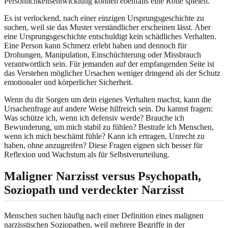
Persönlichkeitsentwicklung können ebenfalls eine Rolle spielen.
Es ist verlockend, nach einer einzigen Ursprungsgeschichte zu
suchen, weil sie das Muster verständlicher erscheinen lässt. Aber
eine Ursprungsgeschichte entschuldigt kein schädliches Verhalten.
Eine Person kann Schmerz erlebt haben und dennoch für
Drohungen, Manipulation, Einschüchterung oder Missbrauch
verantwortlich sein. Für jemanden auf der empfangenden Seite ist
das Verstehen möglicher Ursachen weniger dringend als der Schutz
emotionaler und körperlicher Sicherheit.
Wenn du dir Sorgen um dein eigenes Verhalten machst, kann die
Ursachenfrage auf andere Weise hilfreich sein. Du kannst fragen:
Was schütze ich, wenn ich defensiv werde? Brauche ich
Bewunderung, um mich stabil zu fühlen? Bestrafe ich Menschen,
wenn ich mich beschämt fühle? Kann ich ertragen, Unrecht zu
haben, ohne anzugreifen? Diese Fragen eignen sich besser für
Reflexion und Wachstum als für Selbstverurteilung.
Maligner Narzisst versus Psychopath,
Soziopath und verdeckter Narzisst
Menschen suchen häufig nach einer Definition eines malignen
narzisstischen Soziopathen, weil mehrere Begriffe in der