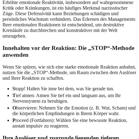
Erhöhte emotionale Reaktivität, insbesondere auf wahrgenommene
Kritik oder Kränkungen, ist ein häufiges Merkmal narzisstischer
Züge. Diese Defensivität kann Beziehungen schädigen und
persönliches Wachstum verhindern. Das Erlernen des Managements
Ihrer emotionalen Reaktionen ist entscheidend, um destruktive
Kreisläufe zu durchbrechen und konstruktiver mit der Welt
umzugehen.
Innehalten vor der Reaktion: Die „STOP“-Methode
anwenden
Wenn Sie spüren, wie sich eine starke emotionale Reaktion anbahnt,
nutzen Sie die „STOP“-Methode, um Raum zwischen dem Auslöser
und Ihrer Reaktion zu schaffen.
S
topp! Halten Sie inne bei dem, was Sie gerade tun.
T
ief atmen: Atmen Sie tief ein und langsam aus, um Ihr
Nervensystem zu beruhigen.
O
bservieren: Nehmen Sie die Emotion (z. B. Wut, Scham) und
die körperlichen Empfindungen in Ihrem Körper wahr.
P
roceed (Fortfahren): Wählen Sie eine bewusste Reaktion,
anstatt impulsiv zu reagieren.
Ihre Auslöser und zugrunde liegenden tieferen