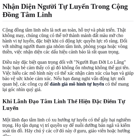
Nhận Diện Người Tự Luyến Trong Cộng
Đồng Tâm Linh
Cộng đồng tâm linh nên là nơi an toàn, hỗ trợ và phát triển. Thật
không may, chúng cũng có thể trở thành mảnh đất màu mỡ cho
hành vi tự luyến, đặc biệt khi có động lực quyền lực rõ ràng. Đối
với những người tham gia nhóm tâm linh, phòng yoga hoặc vòng
thiền, việc nhận diện các dấu hiệu cảnh báo là rất quan trọng.
Điều này đặc biệt quan trọng đối với "Người Bạn Đời Lo Lắng"
hoặc bạn bè cảm thấy có gì đó không ổn nhưng không thể gọi tên.
Việc hiểu các mô hình này có thể xác nhận cảm xúc của bạn và giúp
bảo vệ sức khỏe cảm xúc. Nếu bạn đang nghi vấn động lực mối
quan hệ, các công cụ để
đánh giá mô hình tự luyến
có thể mang
lại góc nhìn quý giá.
Khi Lãnh Đạo Tâm Linh Thể Hiện Đặc Điểm Tự
Luyến
Một lãnh đạo tâm linh có xu hướng tự luyến có thể gây hại nghiêm
trọng. Họ tận dụng vị trí quyền uy để nuôi dưỡng bản ngã và kiểm
soát tín đồ. Hãy chú ý các cờ đỏ này ở guru, giáo viên hoặc hướng