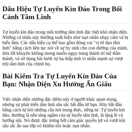
Dấu Hiệu Tự Luyến Kín Đáo Trong Bối
Cảnh Tâm Linh
Tự luyến kín đáo trong môi trường tâm linh đặc biệt khó nhận diện.
Những cá nhân này thường xuất hiện như nạn nhân nhạy cảm và bị
hiểu lầm. Các dấu hiệu cụ thể bao gồm đóng vai "vị tử đạo tâm
linh" bằng cách liên tục nói về sự hy sinh cho con đường của mình,
đưa lời khuyên không mong muốn ngụy trang thành trí tuệ thần
thánh, và sử dụng hài hước tự hạ thấp tinh vi nhấn mạnh sự vượt
trội tâm linh của chính họ.
Bài Kiểm Tra Tự Luyến Kín Đáo Của
Bạn: Nhận Diện Xu Hướng Ẩn Giấu
Việc nhận diện những đặc điểm này ở người khác quan trọng,
nhưng sự phát triển tâm linh sâu sắc bắt đầu từ bạn. Hãy bắt đầu
bằng cách tự hỏi những câu hỏi trung thực, riêng tư. Tự luyến kín
đáo, thường là nền tảng ngầm của tự luyến tâm linh, là lặng lẽ và
hướng nội. Nó được đặc trưng bởi cảm giác quyền lợi và vượt trội
sâu sắc ẩn sau lớp vỏ khiêm tốn hoặc nạn nhân.