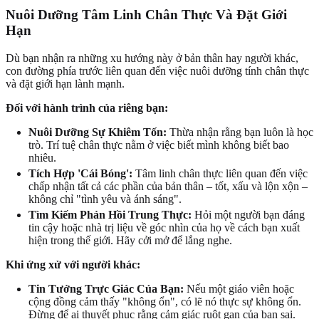
Nuôi Dưỡng Tâm Linh Chân Thực Và Đặt Giới
Hạn
Dù bạn nhận ra những xu hướng này ở bản thân hay người khác,
con đường phía trước liên quan đến việc nuôi dưỡng tính chân thực
và đặt giới hạn lành mạnh.
Đối với hành trình của riêng bạn:
Nuôi Dưỡng Sự Khiêm Tốn:
Thừa nhận rằng bạn luôn là học
trò. Trí tuệ chân thực nằm ở việc biết mình không biết bao
nhiêu.
Tích Hợp 'Cái Bóng':
Tâm linh chân thực liên quan đến việc
chấp nhận tất cả các phần của bản thân – tốt, xấu và lộn xộn –
không chỉ "tình yêu và ánh sáng".
Tìm Kiếm Phản Hồi Trung Thực:
Hỏi một người bạn đáng
tin cậy hoặc nhà trị liệu về góc nhìn của họ về cách bạn xuất
hiện trong thế giới. Hãy cởi mở để lắng nghe.
Khi ứng xử với người khác:
Tin Tưởng Trực Giác Của Bạn:
Nếu một giáo viên hoặc
cộng đồng cảm thấy "không ổn", có lẽ nó thực sự không ổn.
Đừng để ai thuyết phục rằng cảm giác ruột gan của bạn sai.