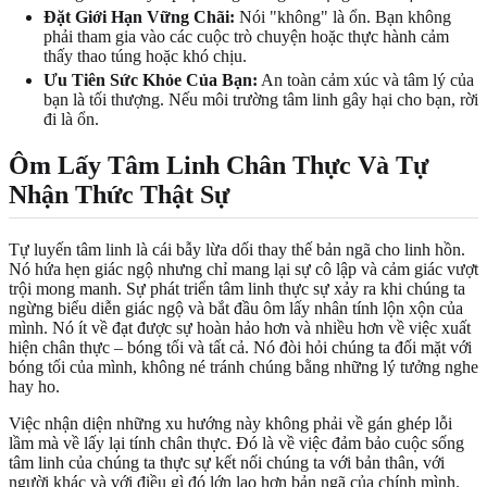
Đặt Giới Hạn Vững Chãi:
Nói "không" là ổn. Bạn không
phải tham gia vào các cuộc trò chuyện hoặc thực hành cảm
thấy thao túng hoặc khó chịu.
Ưu Tiên Sức Khỏe Của Bạn:
An toàn cảm xúc và tâm lý của
bạn là tối thượng. Nếu môi trường tâm linh gây hại cho bạn, rời
đi là ổn.
Ôm Lấy Tâm Linh Chân Thực Và Tự
Nhận Thức Thật Sự
Tự luyến tâm linh là cái bẫy lừa dối thay thế bản ngã cho linh hồn.
Nó hứa hẹn giác ngộ nhưng chỉ mang lại sự cô lập và cảm giác vượt
trội mong manh. Sự phát triển tâm linh thực sự xảy ra khi chúng ta
ngừng biểu diễn giác ngộ và bắt đầu ôm lấy nhân tính lộn xộn của
mình. Nó ít về đạt được sự hoàn hảo hơn và nhiều hơn về việc xuất
hiện chân thực – bóng tối và tất cả. Nó đòi hỏi chúng ta đối mặt với
bóng tối của mình, không né tránh chúng bằng những lý tưởng nghe
hay ho.
Việc nhận diện những xu hướng này không phải về gán ghép lỗi
lầm mà về lấy lại tính chân thực. Đó là về việc đảm bảo cuộc sống
tâm linh của chúng ta thực sự kết nối chúng ta với bản thân, với
người khác và với điều gì đó lớn lao hơn bản ngã của chính mình.