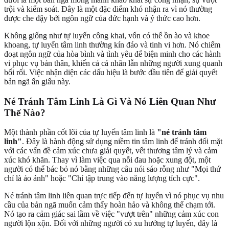
trội và kiểm soát. Đây là một đặc điểm khó nhận ra vì nó thường
được che đậy bởi ngôn ngữ của đức hạnh và ý thức cao hơn.
Không giống như tự luyến công khai, vốn có thể ồn ào và khoe
khoang, tự luyến tâm linh thường kín đáo và tinh vi hơn. Nó chiếm
đoạt ngôn ngữ của hòa bình và tình yêu để biện minh cho các hành
vi phục vụ bản thân, khiến cả cá nhân lẫn những người xung quanh
bối rối. Việc nhận diện các dấu hiệu là bước đầu tiên để giải quyết
bản ngã ẩn giấu này.
Né Tránh Tâm Linh Là Gì Và Nó Liên Quan Như
Thế Nào?
Một thành phần cốt lõi của tự luyến tâm linh là
"né tránh tâm
linh"
. Đây là hành động sử dụng niềm tin tâm linh để tránh đối mặt
với các vấn đề cảm xúc chưa giải quyết, vết thương tâm lý và cảm
xúc khó khăn. Thay vì làm việc qua nỗi đau hoặc xung đột, một
người có thể bác bỏ nó bằng những câu nói sáo rỗng như "Mọi thứ
chỉ là ảo ảnh" hoặc "Chỉ tập trung vào năng lượng tích cực".
Né tránh tâm linh liên quan trực tiếp đến tự luyến vì nó phục vụ nhu
cầu của bản ngã muốn cảm thấy hoàn hảo và không thể chạm tới.
Nó tạo ra cảm giác sai lầm về việc "vượt trên" những cảm xúc con
người lộn xộn. Đối với những người có xu hướng tự luyến, đây là