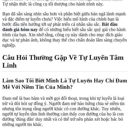
Tự nhận thức là công cụ tối thượng cho hành trình này.
Bạn đã sẵn sàng nhìn sâu hơn và phân biệt giữa bản ngã lành mạnh
và đặc điểm tự luyến chưa? Việc hiểu mô hình của chính bạn là
bước đầu tiên hướng tới sự phát triển cá nhân sâu sắc.
Bắt đầu
đánh giá hôm nay
để có những hiểu biết sâu sắc quý giá cho hành
trình của bạn. Xin nhớ rằng, công cụ này dành cho mục đích giáo
dục và tự phản ánh, không thay thế cho chẩn đoán lâm sàng chuyên
nghiệp.
Câu Hỏi Thường Gặp Về Tự Luyến Tâm
Linh
Làm Sao Tôi Biết Mình Là Tự Luyến Hay Chỉ Đam
Mê Với Niềm Tin Của Mình?
Đam mê là bao hàm và mời gọi đối thoại, trong khi tự luyến là loại
trừ và đòi hỏi sự đồng ý. Người đam mê hào hứng chia sẻ niềm tin
nhưng tôn trọng rằng người khác có con đường khác. Tuy nhiên,
người tự luyến tâm linh thường cảm thấy con đường của họ là con
đường 'đúng đắn' duy nhất và có thể trở nên phán xét hoặc bác bỏ
những người tin khác.