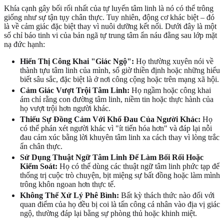
Khía cạnh gây bối rối nhất của tự luyến tâm linh là nó có thể trông
giống như sự tận tụy chân thực. Tuy nhiên, động cơ khác biệt – đó
là về cảm giác đặc biệt thay vì nuôi dưỡng kết nối. Dưới đây là một
số chỉ báo tinh vi của bản ngã tự trung tâm ẩn náu đằng sau lớp mặt
nạ đức hạnh:
Hiển Thị Công Khai "Giác Ngộ":
Họ thường xuyên nói về
thành tựu tâm linh của mình, số giờ thiền định hoặc những hiểu
biết sâu sắc, đặc biệt là ở nơi công cộng hoặc trên mạng xã hội.
Cảm Giác Vượt Trội Tâm Linh:
Họ ngầm hoặc công khai
ám chỉ rằng con đường tâm linh, niềm tin hoặc thực hành của
họ vượt trội hơn người khác.
Thiếu Sự Đồng Cảm Với Khổ Đau Của Người Khác:
Họ
có thể phán xét người khác vì "ít tiến hóa hơn" và đáp lại nỗi
đau cảm xúc bằng lời khuyên tâm linh xa cách thay vì lòng trắc
ẩn chân thực.
Sử Dụng Thuật Ngữ Tâm Linh Để Làm Bối Rối Hoặc
Kiểm Soát:
Họ có thể dùng các thuật ngữ tâm linh phức tạp để
thống trị cuộc trò chuyện, bịt miệng sự bất đồng hoặc làm mình
trông khôn ngoan hơn thực tế.
Không Thể Xử Lý Phê Bình:
Bất kỳ thách thức nào đối với
quan điểm của họ đều bị coi là tấn công cá nhân vào địa vị giác
ngộ, thường đáp lại bằng sự phòng thủ hoặc khinh miệt.