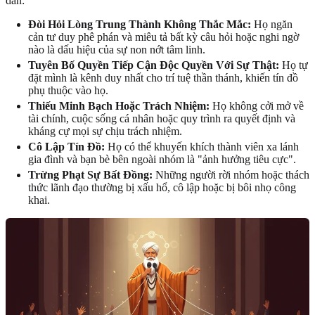
dẫn:
Đòi Hỏi Lòng Trung Thành Không Thắc Mắc:
Họ ngăn
cản tư duy phê phán và miêu tả bất kỳ câu hỏi hoặc nghi ngờ
nào là dấu hiệu của sự non nớt tâm linh.
Tuyên Bố Quyền Tiếp Cận Độc Quyền Với Sự Thật:
Họ tự
đặt mình là kênh duy nhất cho trí tuệ thần thánh, khiến tín đồ
phụ thuộc vào họ.
Thiếu Minh Bạch Hoặc Trách Nhiệm:
Họ không cởi mở về
tài chính, cuộc sống cá nhân hoặc quy trình ra quyết định và
kháng cự mọi sự chịu trách nhiệm.
Cô Lập Tín Đồ:
Họ có thể khuyến khích thành viên xa lánh
gia đình và bạn bè bên ngoài nhóm là "ảnh hưởng tiêu cực".
Trừng Phạt Sự Bất Đồng:
Những người rời nhóm hoặc thách
thức lãnh đạo thường bị xấu hổ, cô lập hoặc bị bôi nhọ công
khai.