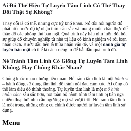
Ai Đó Thể Hiện Tự Luyến Tâm Linh Có Thể Thay
Đổi Thật Sự Không?
Thay đổi là có thể, nhưng cực kỳ khó khăn. Nó đòi hỏi người đó
phát triển mức độ tự nhận thức sâu sắc và mong muốn chân thực để
tháo dỡ các phòng thủ bản ngã. Quá trình này hầu như luôn đòi hỏi
sự giúp đỡ chuyên nghiệp từ nhà trị liệu có kinh nghiệm về rối loạn
nhân cách. Bước đầu tiên là thừa nhận vấn đề, và một
đánh giá tự
luyến bảo mật
có thể là cách riêng tư để bắt đầu quá trình đó.
Né Tránh Tâm Linh Có Giống Tự Luyến Tâm Linh
Không, Hay Chúng Khác Nhau?
Chúng khác nhau nhưng liên quan. Né tránh tâm linh là một
hành vi
– hành động sử dụng tâm linh để tránh nỗi đau cảm xúc. Ai cũng có
thể làm điều đó thỉnh thoảng. Tự luyến tâm linh là một
mô hình
nhân cách
sâu sắc hơn, nơi toàn bộ hành trình tâm linh bị bản ngã
chiếm đoạt bởi nhu cầu ngưỡng mộ và vượt trội. Né tránh tâm linh
là một trong những công cụ chính được người tự luyến tâm linh sử
dụng.
Menu