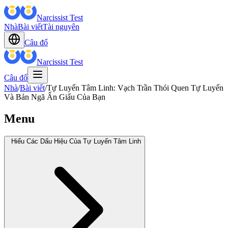
Narcissist Test
Nhà
Bài viết
Tài nguyên
Câu đố
Narcissist Test
Câu đố
Nhà
/
Bài viết
/
Tự Luyến Tâm Linh: Vạch Trần Thói Quen Tự Luyến
Và Bản Ngã Ẩn Giấu Của Bạn
Menu
Hiểu Các Dấu Hiệu Của Tự Luyến Tâm Linh