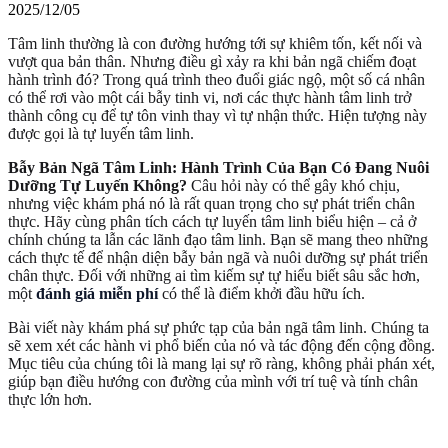
2025/12/05
Tâm linh thường là con đường hướng tới sự khiêm tốn, kết nối và
vượt qua bản thân. Nhưng điều gì xảy ra khi bản ngã chiếm đoạt
hành trình đó? Trong quá trình theo đuổi giác ngộ, một số cá nhân
có thể rơi vào một cái bẫy tinh vi, nơi các thực hành tâm linh trở
thành công cụ để tự tôn vinh thay vì tự nhận thức. Hiện tượng này
được gọi là tự luyến tâm linh.
Bẫy Bản Ngã Tâm Linh: Hành Trình Của Bạn Có Đang Nuôi
Dưỡng Tự Luyến Không?
Câu hỏi này có thể gây khó chịu,
nhưng việc khám phá nó là rất quan trọng cho sự phát triển chân
thực. Hãy cùng phân tích cách tự luyến tâm linh biểu hiện – cả ở
chính chúng ta lẫn các lãnh đạo tâm linh. Bạn sẽ mang theo những
cách thực tế để nhận diện bẫy bản ngã và nuôi dưỡng sự phát triển
chân thực. Đối với những ai tìm kiếm sự tự hiểu biết sâu sắc hơn,
một
đánh giá miễn phí
có thể là điểm khởi đầu hữu ích.
Bài viết này khám phá sự phức tạp của bản ngã tâm linh. Chúng ta
sẽ xem xét các hành vi phổ biến của nó và tác động đến cộng đồng.
Mục tiêu của chúng tôi là mang lại sự rõ ràng, không phải phán xét,
giúp bạn điều hướng con đường của mình với trí tuệ và tính chân
thực lớn hơn.