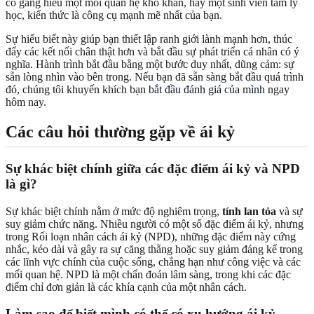
cố gắng hiểu một mối quan hệ khó khăn, hay một sinh viên tâm lý
học, kiến thức là công cụ mạnh mẽ nhất của bạn.
Sự hiểu biết này giúp bạn thiết lập ranh giới lành mạnh hơn, thúc
đẩy các kết nối chân thật hơn và bắt đầu sự phát triển cá nhân có ý
nghĩa. Hành trình bắt đầu bằng một bước duy nhất, dũng cảm: sự
sẵn lòng nhìn vào bên trong. Nếu bạn đã sẵn sàng bắt đầu quá trình
đó, chúng tôi khuyến khích bạn
bắt đầu đánh giá của mình
ngay
hôm nay.
Các câu hỏi thường gặp về ái kỷ
Sự khác biệt chính giữa các đặc điểm ái kỷ và NPD
là gì?
Sự khác biệt chính nằm ở mức độ nghiêm trọng,
tính lan tỏa
và sự
suy giảm chức năng. Nhiều người có một số đặc điểm ái kỷ, nhưng
trong Rối loạn nhân cách ái kỷ (NPD), những đặc điểm này cứng
nhắc, kéo dài và gây ra sự căng thẳng hoặc suy giảm đáng kể trong
các lĩnh vực chính của cuộc sống, chẳng hạn như công việc và các
mối quan hệ. NPD là một chẩn đoán lâm sàng, trong khi các đặc
điểm chỉ đơn giản là các khía cạnh của một nhân cách.
Làm sao để biết mình có thể có xu hướng ái kỷ