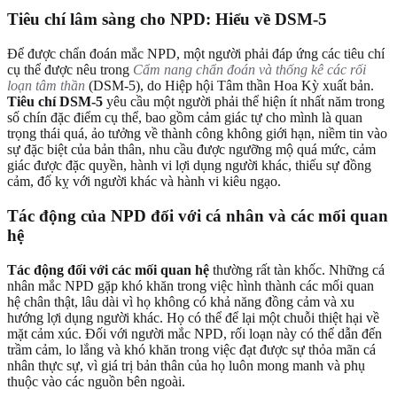
Tiêu chí lâm sàng cho NPD: Hiểu về DSM-5
Để được chẩn đoán mắc NPD, một người phải đáp ứng các tiêu chí
cụ thể được nêu trong
Cẩm nang chẩn đoán và thống kê các rối
loạn tâm thần
(DSM-5), do Hiệp hội Tâm thần Hoa Kỳ xuất bản.
Tiêu chí DSM-5
yêu cầu một người phải thể hiện ít nhất năm trong
số chín đặc điểm cụ thể, bao gồm cảm giác tự cho mình là quan
trọng thái quá, ảo tưởng về thành công không giới hạn, niềm tin vào
sự đặc biệt của bản thân, nhu cầu được ngưỡng mộ quá mức, cảm
giác được đặc quyền, hành vi lợi dụng người khác, thiếu sự đồng
cảm, đố kỵ với người khác và hành vi kiêu ngạo.
Tác động của NPD đối với cá nhân và các mối quan
hệ
Tác động đối với các mối quan hệ
thường rất tàn khốc. Những cá
nhân mắc NPD gặp khó khăn trong việc hình thành các mối quan
hệ chân thật, lâu dài vì họ không có khả năng đồng cảm và xu
hướng lợi dụng người khác. Họ có thể để lại một chuỗi thiệt hại về
mặt cảm xúc. Đối với người mắc NPD, rối loạn này có thể dẫn đến
trầm cảm, lo lắng và khó khăn trong việc đạt được sự thỏa mãn cá
nhân thực sự, vì giá trị bản thân của họ luôn mong manh và phụ
thuộc vào các nguồn bên ngoài.