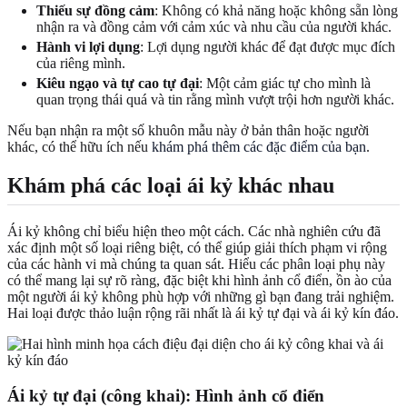
Thiếu sự đồng cảm
: Không có khả năng hoặc không sẵn lòng
nhận ra và đồng cảm với cảm xúc và nhu cầu của người khác.
Hành vi lợi dụng
: Lợi dụng người khác để đạt được mục đích
của riêng mình.
Kiêu ngạo và tự cao tự đại
: Một cảm giác tự cho mình là
quan trọng thái quá và tin rằng mình vượt trội hơn người khác.
Nếu bạn nhận ra một số khuôn mẫu này ở bản thân hoặc người
khác, có thể hữu ích nếu
khám phá thêm các đặc điểm của bạn
.
Khám phá các loại ái kỷ khác nhau
Ái kỷ không chỉ biểu hiện theo một cách. Các nhà nghiên cứu đã
xác định một số loại riêng biệt, có thể giúp giải thích phạm vi rộng
của các hành vi mà chúng ta quan sát. Hiểu các phân loại phụ này
có thể mang lại sự rõ ràng, đặc biệt khi hình ảnh cổ điển, ồn ào của
một người ái kỷ không phù hợp với những gì bạn đang trải nghiệm.
Hai loại được thảo luận rộng rãi nhất là ái kỷ tự đại và ái kỷ kín đáo.
Ái kỷ tự đại (công khai): Hình ảnh cổ điển