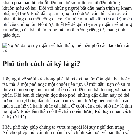
khám phá toàn bộ chuỗi liên tục, từ sự tự tin có lợi đến những
khuôn mẫu có hại. Đối với những người bắt đầu hành trình tự khám
phá, một bước khởi đầu quan trọng là có được cái nhìn sâu sắc cá
nhân thông qua một công cụ có cấu trúc như
bài kiểm tra ái kỷ miễn
phí
của chúng tôi. Nó được thiết kế để giúp bạn suy ngẫm về những
xu hướng của bản thân trong một môi trường riêng tư, mang tính
giáo dục.
Phổ tính cách ái kỷ là gì?
Hãy nghĩ về sự ái kỷ không phải là một công tắc đơn giản bật hoặc
tắt, mà là một phổ hoặc một chuỗi liên tục. Ở một đầu, bạn có sự tự
tin và tham vọng lành mạnh, điều cần thiết cho thành công và hạnh
phúc. Khi bạn di chuyển dọc theo phổ, những đặc điểm này có thể
trở nên rõ rệt hơn, dẫn đến các hành vi ảnh hưởng tiêu cực đến các
mối quan hệ và hạnh phúc cá nhân. Ở cuối cùng của phổ này là tình
trạng sức khỏe tâm thần có thể chẩn đoán được, Rối loạn nhân cách
ái kỷ (NPD).
Hiểu phổ này giúp chúng ta vượt ra ngoài lối suy nghĩ đen trắng.
Nó cho phép một cái nhìn nhân ái và chính xác hơn về bản thân và