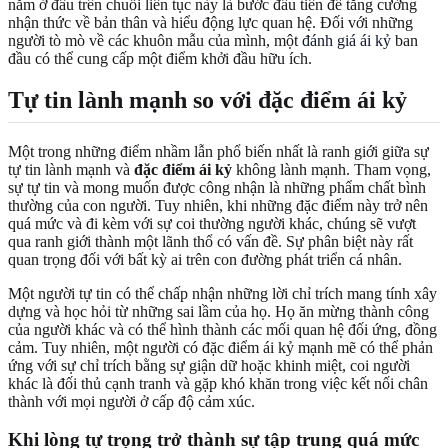
nằm ở đâu trên chuỗi liên tục này là bước đầu tiên để tăng cường
nhận thức về bản thân và hiểu động lực quan hệ. Đối với những
người tò mò về các khuôn mẫu của mình, một
đánh giá ái kỷ
ban
đầu có thể cung cấp một điểm khởi đầu hữu ích.
Tự tin lành mạnh so với đặc điểm ái kỷ
Một trong những điểm nhầm lẫn phổ biến nhất là ranh giới giữa sự
tự tin lành mạnh và
đặc điểm ái kỷ
không lành mạnh. Tham vọng,
sự tự tin và mong muốn được công nhận là những phẩm chất bình
thường của con người. Tuy nhiên, khi những đặc điểm này trở nên
quá mức và đi kèm với sự coi thường người khác, chúng sẽ vượt
qua ranh giới thành một lãnh thổ có vấn đề. Sự phân biệt này rất
quan trọng đối với bất kỳ ai trên con đường phát triển cá nhân.
Một người tự tin có thể chấp nhận những lời chỉ trích mang tính xây
dựng và học hỏi từ những sai lầm của họ. Họ ăn mừng thành công
của người khác và có thể hình thành các mối quan hệ đối ứng, đồng
cảm. Tuy nhiên, một người có đặc điểm ái kỷ mạnh mẽ có thể phản
ứng với sự chỉ trích bằng sự giận dữ hoặc khinh miệt, coi người
khác là đối thủ cạnh tranh và gặp khó khăn trong việc kết nối chân
thành với mọi người ở cấp độ cảm xúc.
Khi lòng tự trọng trở thành sự tập trung quá mức