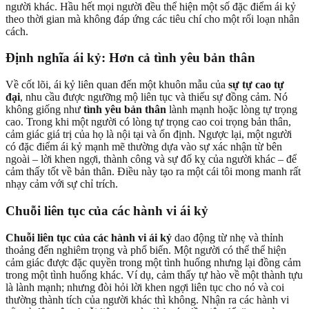
người khác. Hầu hết mọi người đều thể hiện một số đặc điểm ái kỷ
theo thời gian mà không đáp ứng các tiêu chí cho một rối loạn nhân
cách.
Định nghĩa ái kỷ: Hơn cả tình yêu bản thân
Về cốt lõi, ái kỷ liên quan đến một khuôn mẫu của
sự tự cao tự
đại
, nhu cầu được ngưỡng mộ liên tục và thiếu sự đồng cảm. Nó
không giống như
tình yêu bản thân
lành mạnh hoặc lòng tự trọng
cao. Trong khi một người có lòng tự trọng cao coi trọng bản thân,
cảm giác giá trị của họ là nội tại và ổn định. Ngược lại, một người
có đặc điểm ái kỷ mạnh mẽ thường dựa vào sự xác nhận từ bên
ngoài – lời khen ngợi, thành công và sự đố kỵ của người khác – để
cảm thấy tốt về bản thân. Điều này tạo ra một cái tôi mong manh rất
nhạy cảm với sự chỉ trích.
Chuỗi liên tục của các hành vi ái kỷ
Chuỗi liên tục của các hành vi ái kỷ
dao động từ nhẹ và thỉnh
thoảng đến nghiêm trọng và phổ biến. Một người có thể thể hiện
cảm giác được đặc quyền trong một tình huống nhưng lại đồng cảm
trong một tình huống khác. Ví dụ, cảm thấy tự hào về một thành tựu
là lành mạnh; nhưng đòi hỏi lời khen ngợi liên tục cho nó và coi
thường thành tích của người khác thì không. Nhận ra các hành vi