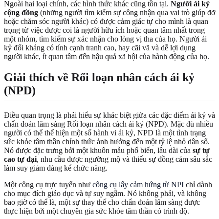
Ngoài hai loại chính, các hình thức khác cũng tồn tại.
Người ái kỷ
cộng đồng
(những người tìm kiếm sự công nhận qua vai trò giúp đỡ
hoặc chăm sóc người khác) có được cảm giác tự cho mình là quan
trọng từ việc được coi là người hữu ích hoặc quan tâm nhất trong
một nhóm, tìm kiếm sự xác nhận cho lòng vị tha của họ. Người ái
kỷ đối kháng có tính cạnh tranh cao, hay cãi vã và dễ lợi dụng
người khác, ít quan tâm đến hậu quả xã hội của hành động của họ.
Giải thích về Rối loạn nhân cách ái kỷ
(NPD)
Điều quan trọng là phải hiểu sự khác biệt giữa các đặc điểm ái kỷ và
chẩn đoán lâm sàng Rối loạn nhân cách ái kỷ (NPD). Mặc dù nhiều
người có thể thể hiện một số hành vi ái kỷ, NPD là một tình trạng
sức khỏe tâm thần chính thức ảnh hưởng đến một tỷ lệ nhỏ dân số.
Nó được đặc trưng bởi một khuôn mẫu phổ biến, lâu dài của
sự tự
cao tự đại
, nhu cầu được ngưỡng mộ và thiếu sự đồng cảm sâu sắc
làm suy giảm đáng kể chức năng.
Một công cụ trực tuyến như
công cụ lấy cảm hứng từ NPI
chỉ dành
cho mục đích giáo dục và tự suy ngẫm. Nó không phải, và không
bao giờ có thể là, một sự thay thế cho chẩn đoán lâm sàng được
thực hiện bởi một chuyên gia sức khỏe tâm thần có trình độ.