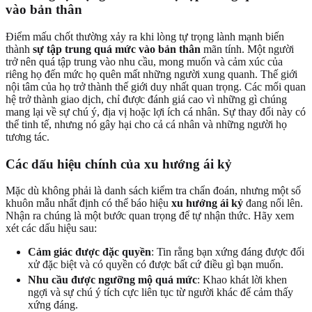
vào bản thân
Điểm mấu chốt thường xảy ra khi lòng tự trọng lành mạnh biến
thành
sự tập trung quá mức vào bản thân
mãn tính. Một người
trở nên quá tập trung vào nhu cầu, mong muốn và cảm xúc của
riêng họ đến mức họ quên mất những người xung quanh. Thế giới
nội tâm của họ trở thành thế giới duy nhất quan trọng. Các mối quan
hệ trở thành giao dịch, chỉ được đánh giá cao vì những gì chúng
mang lại về sự chú ý, địa vị hoặc lợi ích cá nhân. Sự thay đổi này có
thể tinh tế, nhưng nó gây hại cho cả cá nhân và những người họ
tương tác.
Các dấu hiệu chính của xu hướng ái kỷ
Mặc dù không phải là danh sách kiểm tra chẩn đoán, nhưng một số
khuôn mẫu nhất định có thể báo hiệu
xu hướng ái kỷ
đang nổi lên.
Nhận ra chúng là một bước quan trọng để tự nhận thức. Hãy xem
xét các dấu hiệu sau:
Cảm giác được đặc quyền
: Tin rằng bạn xứng đáng được đối
xử đặc biệt và có quyền có được bất cứ điều gì bạn muốn.
Nhu cầu được ngưỡng mộ quá mức
: Khao khát lời khen
ngợi và sự chú ý tích cực liên tục từ người khác để cảm thấy
xứng đáng.