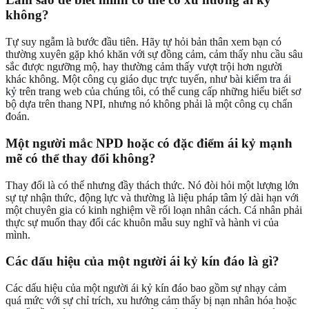
không?
Tự suy ngẫm là bước đầu tiên. Hãy tự hỏi bản thân xem bạn có
thường xuyên gặp khó khăn với sự đồng cảm, cảm thấy nhu cầu sâu
sắc được ngưỡng mộ, hay thường cảm thấy vượt trội hơn người
khác không. Một công cụ giáo dục trực tuyến, như
bài kiểm tra ái
kỷ
trên trang web của chúng tôi, có thể cung cấp những hiểu biết sơ
bộ dựa trên thang NPI, nhưng nó không phải là một công cụ chẩn
đoán.
Một người mắc NPD hoặc có đặc điểm ái kỷ mạnh
mẽ có thể thay đổi không?
Thay đổi là có thể nhưng đầy thách thức. Nó đòi hỏi một lượng lớn
sự tự nhận thức, động lực và thường là liệu pháp tâm lý dài hạn với
một chuyên gia có kinh nghiệm về rối loạn nhân cách. Cá nhân phải
thực sự muốn thay đổi các khuôn mẫu suy nghĩ và hành vi của
mình.
Các dấu hiệu của một người ái kỷ kín đáo là gì?
Các dấu hiệu của một người ái kỷ kín đáo bao gồm sự nhạy cảm
quá mức với sự chỉ trích, xu hướng cảm thấy bị nạn nhân hóa hoặc