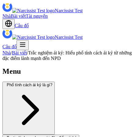
Narcissist Test
Nhà
Bài viết
Tài nguyên
Câu đố
Narcissist Test
Câu đố
Nhà
/
Bài viết
/
Trắc nghiệm ái kỷ: Hiểu phổ tính cách ái kỷ từ những
đặc điểm lành mạnh đến NPD
Menu
Phổ tính cách ái kỷ là gì?