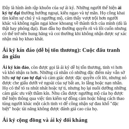
Đây là hình ảnh rập khuôn của sự ái kỷ. Những người thể hiện
ái
kỷ tự đại
thường hướng ngoại, kiêu ngạo và tự mãn. Họ công khai
tìm kiếm sự chú ý và ngưỡng mộ, cảm thấy vượt trội hơn người
khác và không ngần ngại khoe khoang về thành tích của mình (dù là
thật hay phóng đại). Ban đầu họ thường quyến rũ và lôi cuốn nhưng
có thể trở nên hung hăng và coi thường khi không nhận được sự xác
nhận mà họ khao khát.
Ái kỷ kín đáo (dễ bị tổn thương): Cuộc đấu tranh
ẩn giấu
Ái kỷ kín đáo
, còn được gọi là ái kỷ dễ bị tổn thương, tinh vi hơn
và khó nhận ra hơn. Những cá nhân có những đặc điểm này vẫn sở
hữu
sự tự cao tự đại
và cảm giác được đặc quyền cốt lõi, nhưng nó
được che giấu dưới vẻ ngoài của sự bất an, lo lắng hoặc nạn nhân.
Họ có thể tỏ ra nhút nhát hoặc tự ti, nhưng họ lại nuôi dưỡng những
cảm giác ưu việt thầm kín. Nhu cầu được ngưỡng mộ của họ được
thể hiện thông qua việc tìm kiếm sự đồng cảm hoặc bằng cách thao
túng người khác một cách tinh vi để công nhận sự đau khổ "đặc
biệt" hoặc tài năng không được đánh giá cao của họ.
Ái kỷ cộng đồng và ái kỷ đối kháng