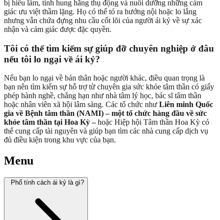
bị hiểu lầm, tính hung hăng thụ động và nuôi dưỡng những cảm
giác ưu việt thầm lặng. Họ có thể tỏ ra hướng nội hoặc lo lắng
nhưng vẫn chứa đựng nhu cầu cốt lõi của người ái kỷ về sự xác
nhận và cảm giác được đặc quyền.
Tôi có thể tìm kiếm sự giúp đỡ chuyên nghiệp ở đâu
nếu tôi lo ngại về ái kỷ?
Nếu bạn lo ngại về bản thân hoặc người khác, điều quan trọng là
bạn nên tìm kiếm sự hỗ trợ từ chuyên gia sức khỏe tâm thần có giấy
phép hành nghề, chẳng hạn như nhà tâm lý học, bác sĩ tâm thần
hoặc nhân viên xã hội lâm sàng. Các tổ chức như
Liên minh Quốc
gia về Bệnh tâm thần (NAMI) – một tổ chức hàng đầu về sức
khỏe tâm thần tại Hoa Kỳ –
hoặc Hiệp hội Tâm thần Hoa Kỳ có
thể cung cấp tài nguyên và giúp bạn tìm các nhà cung cấp dịch vụ
đủ điều kiện trong khu vực của bạn.
Menu
Phổ tính cách ái kỷ là gì?