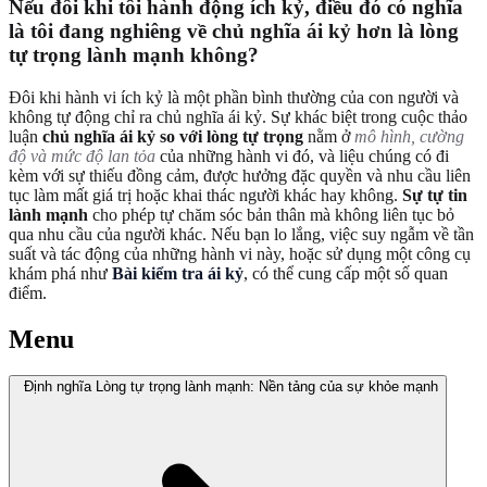
Nếu đôi khi tôi hành động ích kỷ, điều đó có nghĩa
là tôi đang nghiêng về chủ nghĩa ái kỷ hơn là lòng
tự trọng lành mạnh không?
Đôi khi hành vi ích kỷ là một phần bình thường của con người và
không tự động chỉ ra chủ nghĩa ái kỷ. Sự khác biệt trong cuộc thảo
luận
chủ nghĩa ái kỷ so với lòng tự trọng
nằm ở
mô hình, cường
độ và mức độ lan tỏa
của những hành vi đó, và liệu chúng có đi
kèm với sự thiếu đồng cảm, được hưởng đặc quyền và nhu cầu liên
tục làm mất giá trị hoặc khai thác người khác hay không.
Sự tự tin
lành mạnh
cho phép tự chăm sóc bản thân mà không liên tục bỏ
qua nhu cầu của người khác. Nếu bạn lo lắng, việc suy ngẫm về tần
suất và tác động của những hành vi này, hoặc sử dụng một công cụ
khám phá như
Bài kiểm tra ái kỷ
, có thể cung cấp một số quan
điểm.
Menu
Định nghĩa Lòng tự trọng lành mạnh: Nền tảng của sự khỏe mạnh