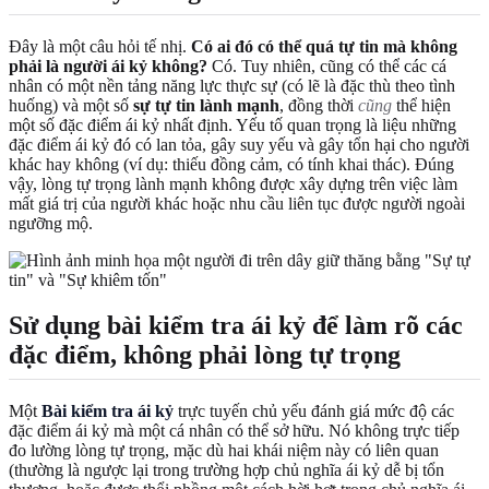
Đây là một câu hỏi tế nhị.
Có ai đó có thể quá tự tin mà không
phải là người ái kỷ không?
Có. Tuy nhiên, cũng có thể các cá
nhân có một nền tảng năng lực thực sự (có lẽ là đặc thù theo tình
huống) và một số
sự tự tin lành mạnh
, đồng thời
cũng
thể hiện
một số đặc điểm ái kỷ nhất định. Yếu tố quan trọng là liệu những
đặc điểm ái kỷ đó có lan tỏa, gây suy yếu và gây tổn hại cho người
khác hay không (ví dụ: thiếu đồng cảm, có tính khai thác). Đúng
vậy, lòng tự trọng lành mạnh không được xây dựng trên việc làm
mất giá trị của người khác hoặc nhu cầu liên tục được người ngoài
ngưỡng mộ.
Sử dụng bài kiểm tra ái kỷ để làm rõ các
đặc điểm, không phải lòng tự trọng
Một
Bài kiểm tra ái kỷ
trực tuyến chủ yếu đánh giá mức độ các
đặc điểm ái kỷ mà một cá nhân có thể sở hữu. Nó không trực tiếp
đo lường lòng tự trọng, mặc dù hai khái niệm này có liên quan
(thường là ngược lại trong trường hợp chủ nghĩa ái kỷ dễ bị tổn