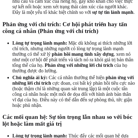
nhu cầu và cảm xúc của riêng họ, gây khó khăn cho việc thực
sự kết nối hoặc xem xét trạng thái cảm xúc của người khác.
Đây là một yếu tố khác biệt chính so với
sự tự tin lành mạnh
.
Phản ứng với chỉ trích: Cơ hội phát triển hay tấn
công cá nhân (Phản ứng với chỉ trích)
Lòng tự trọng lành mạnh:
Mặc dù không ai thích những lời
chỉ trích, nhưng những người có lòng tự trọng lành mạnh
thường có thể xử lý
phản hồi mang tính xây dựng
, xem nó
như một cơ hội để phát triển và tách nó ra khỏi giá trị bản thân
tổng thể của họ.
Phản ứng với những lời chỉ trích
của họ
thường được đo lường.
Chủ nghĩa ái kỷ:
Các cá nhân thường thể hiện
phản ứng với
những lời chỉ trích
cực đoan, coi bất kỳ phản hồi tiêu cực nào
(hoặc thậm chí là những quan sát trung lập) là một cuộc tấn
công cá nhân hoặc một mối đe dọa đối với hình ảnh bản thân
vĩ đại của họ. Điều này có thể dẫn đến sự phòng thủ, tức giận
hoặc phủ nhận.
Các mối quan hệ: Sự tôn trọng lẫn nhau so với bóc
lột hoặc làm mất giá trị
Lòng tự trọng lành mạnh:
Thúc đẩy các mối quan hệ dựa