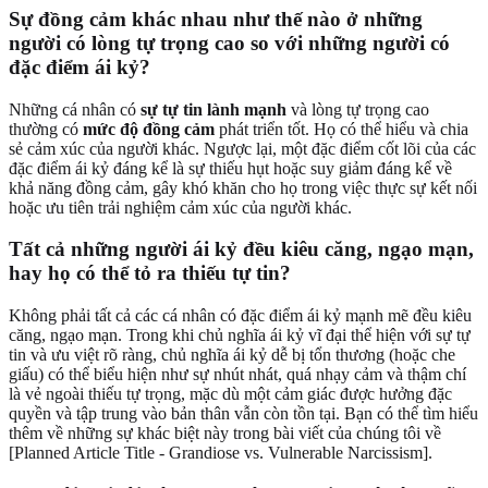
Sự đồng cảm khác nhau như thế nào ở những
người có lòng tự trọng cao so với những người có
đặc điểm ái kỷ?
Những cá nhân có
sự tự tin lành mạnh
và lòng tự trọng cao
thường có
mức độ đồng cảm
phát triển tốt. Họ có thể hiểu và chia
sẻ cảm xúc của người khác. Ngược lại, một đặc điểm cốt lõi của các
đặc điểm ái kỷ đáng kể là sự thiếu hụt hoặc suy giảm đáng kể về
khả năng đồng cảm, gây khó khăn cho họ trong việc thực sự kết nối
hoặc ưu tiên trải nghiệm cảm xúc của người khác.
Tất cả những người ái kỷ đều kiêu căng, ngạo mạn,
hay họ có thể tỏ ra thiếu tự tin?
Không phải tất cả các cá nhân có đặc điểm ái kỷ mạnh mẽ đều kiêu
căng, ngạo mạn. Trong khi chủ nghĩa ái kỷ vĩ đại thể hiện với sự tự
tin và ưu việt rõ ràng, chủ nghĩa ái kỷ dễ bị tổn thương (hoặc che
giấu) có thể biểu hiện như sự nhút nhát, quá nhạy cảm và thậm chí
là vẻ ngoài thiếu tự trọng, mặc dù một cảm giác được hưởng đặc
quyền và tập trung vào bản thân vẫn còn tồn tại. Bạn có thể tìm hiểu
thêm về những sự khác biệt này trong bài viết của chúng tôi về
[Planned Article Title - Grandiose vs. Vulnerable Narcissism].