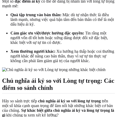
Một số
đặc điểm ái kỷ
có thể dễ dàng bị nhầm lẫn với lòng tự trọng
mạnh mẽ:
Quá tập trung vào bản thân:
Mặc dù tự nhận thức là điều
lành mạnh, nhưng việc quá bận tâm đến bản thân có thể là một
dấu hiệu ái kỷ.
Cảm giác ưu việt/được hưởng đặc quyền:
Tin rằng một
người vốn dĩ tốt hơn hoặc xứng đáng được đối xử đặc biệt,
khác biệt với sự tự tin có được.
Xem thường người khác:
Xu hướng hạ thấp hoặc coi thường
người khác để nâng cao bản thân, thay vì sự tự tin thực sự
không cần phải làm giảm giá trị của người khác.
Chủ nghĩa ái kỷ so với Lòng tự trọng: Các
điểm so sánh chính
Hãy so sánh trực tiếp
chủ nghĩa ái kỷ so với lòng tự trọng
trên
một số khía cạnh quan trọng để làm nổi bật những khác biệt cơ bản
của chúng.
Sự khác biệt giữa chủ nghĩa ái kỷ và lòng tự trọng là
gì
khi chúng ta xem xét kỹ lưỡng?