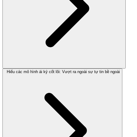
Hiểu các mô hình ái kỷ cốt lõi: Vượt ra ngoài sự tự tin bề ngoài