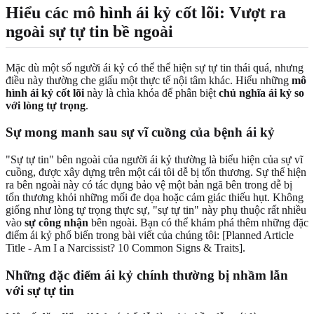
Hiểu các mô hình ái kỷ cốt lõi: Vượt ra
ngoài sự tự tin bề ngoài
Mặc dù một số người ái kỷ có thể thể hiện sự tự tin thái quá, nhưng
điều này thường che giấu một thực tế nội tâm khác. Hiểu những
mô
hình ái kỷ cốt lõi
này là chìa khóa để phân biệt
chủ nghĩa ái kỷ so
với lòng tự trọng
.
Sự mong manh sau sự vĩ cuồng của bệnh ái kỷ
"Sự tự tin" bên ngoài của người ái kỷ thường là biểu hiện của sự vĩ
cuồng, được xây dựng trên một cái tôi dễ bị tổn thương. Sự thể hiện
ra bên ngoài này có tác dụng bảo vệ một bản ngã bên trong dễ bị
tổn thương khỏi những mối đe dọa hoặc cảm giác thiếu hụt. Không
giống như lòng tự trọng thực sự, "sự tự tin" này phụ thuộc rất nhiều
vào
sự công nhận
bên ngoài. Bạn có thể khám phá thêm những đặc
điểm ái kỷ phổ biến trong bài viết của chúng tôi: [Planned Article
Title - Am I a Narcissist? 10 Common Signs & Traits].
Những đặc điểm ái kỷ chính thường bị nhầm lẫn
với sự tự tin