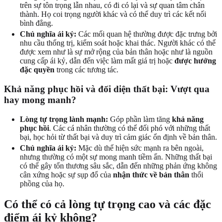
trên sự tôn trọng lẫn nhau, có đi có lại và sự quan tâm chân
thành. Họ coi trọng người khác và có thể duy trì các kết nối
bình đẳng.
Chủ nghĩa ái kỷ:
Các mối quan hệ thường được đặc trưng bởi
nhu cầu thống trị, kiểm soát hoặc khai thác. Người khác có thể
được xem như là sự mở rộng của bản thân hoặc như là nguồn
cung cấp ái kỷ, dẫn đến việc làm mất giá trị hoặc
được hưởng
đặc quyền
trong các tương tác.
Khả năng phục hồi và đối diện thất bại: Vượt qua
hay mong manh?
Lòng tự trọng lành mạnh:
Góp phần làm tăng
khả năng
phục hồi
. Các cá nhân thường có thể đối phó với những thất
bại, học hỏi từ thất bại và duy trì cảm giác ổn định về bản thân.
Chủ nghĩa ái kỷ:
Mặc dù thể hiện sức mạnh ra bên ngoài,
nhưng thường có một sự mong manh tiềm ẩn. Những thất bại
có thể gây tổn thương sâu sắc, dẫn đến những phản ứng không
cân xứng hoặc sự sụp đổ của
nhận thức về bản thân
thổi
phồng của họ.
Có thể có cả lòng tự trọng cao và các đặc
điểm ái kỷ không?