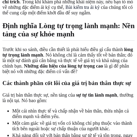
chỉ trích
. Trong khi khám phá những khái niệm này, nếu bạn tò mò
về những đặc điểm ái kỷ cụ thể,
Bài kiểm tra ái kỷ
của chúng tôi có
thể cung cấp một điểm khởi đầu để suy ngẫm.
Định nghĩa Lòng tự trọng lành mạnh: Nền
tảng của sự khỏe mạnh
Trước khi so sánh, điều cần thiết là phải hiểu điều gì cấu thành
lòng
tự trọng lành mạnh
. Nó không chỉ là cảm thấy tốt về bản thân; đó
là một sự đánh giá cân bằng và thực tế về giá trị và khả năng của
chính bạn.
Những dấu hiệu của lòng tự trọng cao
là gì để phân
biệt nó với những đặc điểm có vấn đề?
Các thành phần cốt lõi của giá trị bản thân thực sự
Giá trị bản thân thực sự, nền tảng của
sự tự tin lành mạnh
, thường
là nội tại. Nó bao gồm:
Một cái nhìn thực tế và chấp nhận về bản thân, thừa nhận cả
điểm mạnh và điểm yếu.
Một cảm giác về giá trị vốn có không chỉ phụ thuộc vào thành
tích bên ngoài hoặc sự chấp thuận của người khác.
Khả năng đối xử với bản thân bằng sự tử tế và tôn trọng, ngay