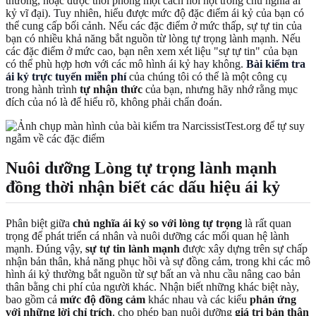
thương, hoặc được thổi phồng một cách hời hợt trong chủ nghĩa ái
kỷ vĩ đại). Tuy nhiên, hiểu được mức độ đặc điểm ái kỷ của bạn có
thể cung cấp bối cảnh. Nếu các đặc điểm ở mức thấp, sự tự tin của
bạn có nhiều khả năng bắt nguồn từ lòng tự trọng lành mạnh. Nếu
các đặc điểm ở mức cao, bạn nên xem xét liệu "sự tự tin" của bạn
có thể phù hợp hơn với các mô hình ái kỷ hay không.
Bài kiểm tra
ái kỷ trực tuyến miễn phí
của chúng tôi có thể là một công cụ
trong hành trình
tự nhận thức
của bạn, nhưng hãy nhớ rằng mục
đích của nó là để hiểu rõ, không phải chẩn đoán.
Nuôi dưỡng Lòng tự trọng lành mạnh
đồng thời nhận biết các dấu hiệu ái kỷ
Phân biệt giữa
chủ nghĩa ái kỷ so với lòng tự trọng
là rất quan
trọng để phát triển cá nhân và nuôi dưỡng các mối quan hệ lành
mạnh. Đúng vậy,
sự tự tin lành mạnh
được xây dựng trên sự chấp
nhận bản thân, khả năng phục hồi và sự đồng cảm, trong khi các mô
hình ái kỷ thường bắt nguồn từ sự bất an và nhu cầu nâng cao bản
thân bằng chi phí của người khác. Nhận biết những khác biệt này,
bao gồm cả
mức độ đồng cảm
khác nhau và các kiểu
phản ứng
với những lời chỉ trích
, cho phép bạn nuôi dưỡng
giá trị bản thân