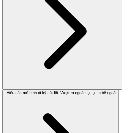
Hiểu các mô hình ái kỷ cốt lõi: Vượt ra ngoài sự tự tin bề ngoài