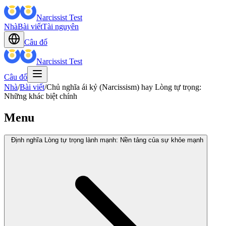
Narcissist Test
Nhà
Bài viết
Tài nguyên
Câu đố
Narcissist Test
Câu đố
Nhà
/
Bài viết
/
Chủ nghĩa ái kỷ (Narcissism) hay Lòng tự trọng:
Những khác biệt chính
Menu
Định nghĩa Lòng tự trọng lành mạnh: Nền tảng của sự khỏe mạnh