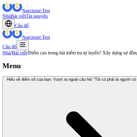
Narcissist Test
Nhà
Bài viết
Tài nguyên
Câu đố
Narcissist Test
Câu đố
Nhà
/
Bài viết
/
Điểm cao trong bài kiểm tra tự luyến? Xây dựng sự đồ
Menu
Hiểu về điểm số của bạn: Vượt ra ngoài câu hỏi "Tôi có phải là người c