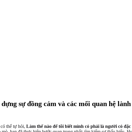
y dựng sự đồng cảm và các mối quan hệ làn
có thể tự hỏi,
Làm thế nào để tôi biết mình có phải là người có đặ
ò mò, bạn đã thực hiện bước quan trọng nhất: tìm kiếm sự thấu hiểu. 