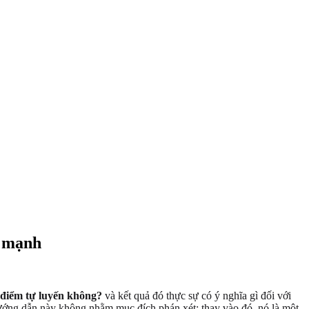
h mạnh
c điểm tự luyến không?
và kết quả đó thực sự có ý nghĩa gì đối với
Hướng dẫn này không nhằm mục đích phán xét; thay vào đó, nó là một