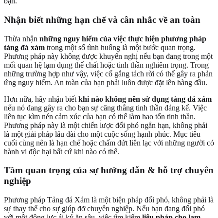
bạn.
Nhận biết những hạn chế và cân nhắc về an toàn
Thừa nhận
những nguy hiểm của việc thực hiện phương pháp
tảng đá xám
trong một số tình huống là một bước quan trọng.
Phương pháp này không được khuyến nghị nếu bạn đang trong một
mối quan hệ lạm dụng thể chất hoặc tinh thần nghiêm trọng. Trong
những trường hợp như vậy, việc cố gắng tách rời có thể gây ra phản
ứng nguy hiểm. An toàn của bạn phải luôn được đặt lên hàng đầu.
Hơn nữa, hãy nhận biết
khi nào không nên sử dụng tảng đá xám
nếu nó đang gây ra cho bạn sự căng thẳng tinh thần đáng kể. Việc
liên tục kìm nén cảm xúc của bạn có thể làm hao tổn tinh thần.
Phương pháp này là một chiến lược đối phó ngắn hạn, không phải
là một giải pháp lâu dài cho một cuộc sống hạnh phúc. Mục tiêu
cuối cùng nên là hạn chế hoặc chấm dứt liên lạc với những người có
hành vi độc hại bất cứ khi nào có thể.
Tầm quan trọng của sự hướng dẫn & hỗ trợ chuyên
nghiệp
Phương pháp Tảng đá Xám là một biện pháp đối phó, không phải là
sự thay thế cho sự giúp đỡ chuyên nghiệp. Nếu bạn đang đối phó
với một động lực ái kỷ ăn sâu, việc tìm kiếm
liệu pháp cho lạm