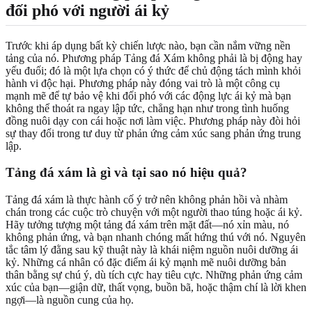
đối phó với người ái kỷ
Trước khi áp dụng bất kỳ chiến lược nào, bạn cần nắm vững nền
tảng của nó. Phương pháp Tảng đá Xám không phải là bị động hay
yếu đuối; đó là một lựa chọn có ý thức để chủ động tách mình khỏi
hành vi độc hại. Phương pháp này đóng vai trò là một công cụ
mạnh mẽ để tự bảo vệ khi đối phó với các động lực ái kỷ mà bạn
không thể thoát ra ngay lập tức, chẳng hạn như trong tình huống
đồng nuôi dạy con cái hoặc nơi làm việc. Phương pháp này đòi hỏi
sự thay đổi trong tư duy từ phản ứng cảm xúc sang phản ứng trung
lập.
Tảng đá xám là gì và tại sao nó hiệu quả?
Tảng đá xám là thực hành cố ý trở nên không phản hồi và nhàm
chán trong các cuộc trò chuyện với một người thao túng hoặc ái kỷ.
Hãy tưởng tượng một tảng đá xám trên mặt đất—nó xỉn màu, nó
không phản ứng, và bạn nhanh chóng mất hứng thú với nó. Nguyên
tắc tâm lý đằng sau kỹ thuật này là khái niệm nguồn nuôi dưỡng ái
kỷ. Những cá nhân có đặc điểm ái kỷ mạnh mẽ nuôi dưỡng bản
thân bằng sự chú ý, dù tích cực hay tiêu cực. Những phản ứng cảm
xúc của bạn—giận dữ, thất vọng, buồn bã, hoặc thậm chí là lời khen
ngợi—là nguồn cung của họ.