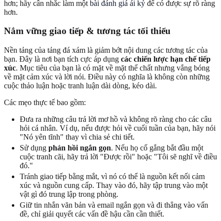
hơn; hãy cân nhắc làm một
bài đánh giá ái kỷ
để có được sự rõ ràng
hơn.
Nắm vững giao tiếp & tương tác tối thiểu
Nền tảng của tảng đá xám là giảm bớt nội dung các tương tác của
bạn. Đây là nơi bạn tích cực áp dụng
các chiến lược hạn chế tiếp
xúc
. Mục tiêu của bạn là có mặt về mặt thể chất nhưng vắng bóng
về mặt cảm xúc và lời nói. Điều này có nghĩa là không còn những
cuộc thảo luận hoặc tranh luận dài dòng, kéo dài.
Các mẹo thực tế bao gồm:
Đưa ra những câu trả lời mơ hồ và không rõ ràng cho các câu
hỏi cá nhân. Ví dụ, nếu được hỏi về cuối tuần của bạn, hãy nói
"Nó yên tĩnh" thay vì chia sẻ chi tiết.
Sử dụng
phản hồi ngắn gọn
. Nếu họ cố gắng bắt đầu một
cuộc tranh cãi, hãy trả lời "Được rồi" hoặc "Tôi sẽ nghĩ về điều
đó."
Tránh giao tiếp bằng mắt, vì nó có thể là nguồn kết nối cảm
xúc và nguồn cung cấp. Thay vào đó, hãy tập trung vào một
vật gì đó trung lập trong phòng.
Giữ tin nhắn văn bản và email ngắn gọn và đi thẳng vào vấn
đề, chỉ giải quyết các vấn đề hậu cần cần thiết.