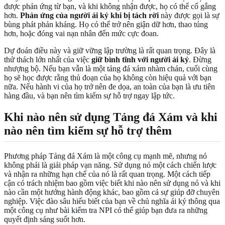
được phản ứng từ bạn, và khi không nhận được, họ có thể cố gắng
hơn.
Phản ứng của người ái kỷ khi bị tách rời
này được gọi là sự
bùng phát phản kháng. Họ có thể trở nên giận dữ hơn, thao túng
hơn, hoặc đóng vai nạn nhân đến mức cực đoan.
Dự đoán điều này và giữ vững lập trường là rất quan trọng. Đây là
thử thách lớn nhất của việc
giữ bình tĩnh với người ái kỷ
. Đừng
nhượng bộ. Nếu bạn vẫn là một tảng đá xám nhàm chán, cuối cùng
họ sẽ học được rằng thủ đoạn của họ không còn hiệu quả với bạn
nữa. Nếu hành vi của họ trở nên đe dọa, an toàn của bạn là ưu tiên
hàng đầu, và bạn nên tìm kiếm sự hỗ trợ ngay lập tức.
Khi nào nên sử dụng Tảng đá Xám và khi
nào nên tìm kiếm sự hỗ trợ thêm
Phương pháp Tảng đá Xám là một công cụ mạnh mẽ, nhưng nó
không phải là giải pháp vạn năng. Sử dụng nó một cách chiến lược
và nhận ra những hạn chế của nó là rất quan trọng. Một cách tiếp
cận có trách nhiệm bao gồm việc biết khi nào nên sử dụng nó và khi
nào cần một hướng hành động khác, bao gồm cả sự giúp đỡ chuyên
nghiệp. Việc đào sâu hiểu biết của bạn về chủ nghĩa ái kỷ thông qua
một công cụ như
bài kiểm tra NPI
có thể giúp bạn đưa ra những
quyết định sáng suốt hơn.