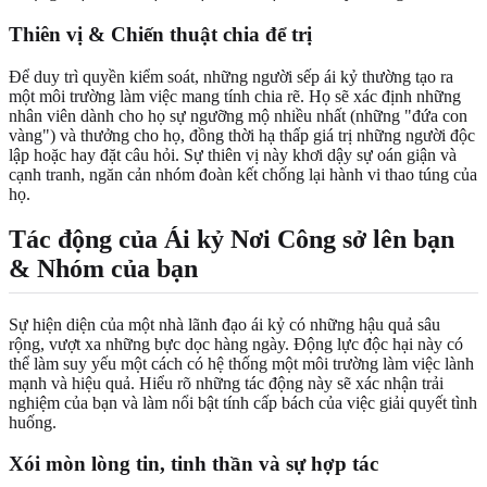
Thiên vị & Chiến thuật chia để trị
Để duy trì quyền kiểm soát, những người sếp ái kỷ thường tạo ra
một môi trường làm việc mang tính chia rẽ. Họ sẽ xác định những
nhân viên dành cho họ sự ngưỡng mộ nhiều nhất (những "đứa con
vàng") và thưởng cho họ, đồng thời hạ thấp giá trị những người độc
lập hoặc hay đặt câu hỏi. Sự thiên vị này khơi dậy sự oán giận và
cạnh tranh, ngăn cản nhóm đoàn kết chống lại hành vi thao túng của
họ.
Tác động của Ái kỷ Nơi Công sở lên bạn
& Nhóm của bạn
Sự hiện diện của một nhà lãnh đạo ái kỷ có những hậu quả sâu
rộng, vượt xa những bực dọc hàng ngày. Động lực độc hại này có
thể làm suy yếu một cách có hệ thống một môi trường làm việc lành
mạnh và hiệu quả. Hiểu rõ những tác động này sẽ xác nhận trải
nghiệm của bạn và làm nổi bật tính cấp bách của việc giải quyết tình
huống.
Xói mòn lòng tin, tinh thần và sự hợp tác