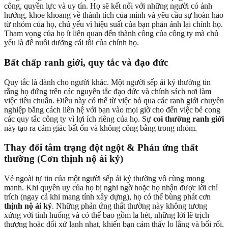
công, quyền lực và uy tín. Họ sẽ kết nối với những người có ảnh
hưởng, khoe khoang về thành tích của mình và yêu cầu sự hoàn hảo
từ nhóm của họ, chủ yếu vì hiệu suất của bạn phản ánh lại chính họ.
Tham vọng của họ ít liên quan đến thành công của công ty mà chủ
yếu là để nuôi dưỡng cái tôi của chính họ.
Bất chấp ranh giới, quy tắc và đạo đức
Quy tắc là dành cho người khác. Một người sếp ái kỷ thường tin
rằng họ đứng trên các nguyên tắc đạo đức và chính sách nơi làm
việc tiêu chuẩn. Điều này có thể từ việc bỏ qua các ranh giới chuyên
nghiệp bằng cách liên hệ với bạn vào mọi giờ cho đến việc bẻ cong
các quy tắc công ty vì lợi ích riêng của họ. Sự
coi thường ranh giới
này tạo ra cảm giác bất ổn và không công bằng trong nhóm.
Thay đổi tâm trạng đột ngột & Phản ứng thất
thường (Cơn thịnh nộ ái kỷ)
Vẻ ngoài tự tin của một người sếp ái kỷ thường vô cùng mong
manh. Khi quyền uy của họ bị nghi ngờ hoặc họ nhận được lời chỉ
trích (ngay cả khi mang tính xây dựng), họ có thể bùng phát cơn
thịnh nộ ái kỷ
. Những phản ứng thất thường này không tương
xứng với tình huống và có thể bao gồm la hét, những lời lẽ trịch
thượng hoặc đối xử lạnh nhạt, khiến bạn cảm thấy lo lắng và bối rối.