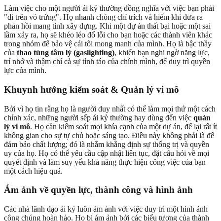
Làm việc cho một người ái kỷ thường đồng nghĩa với việc bạn phải
"đi trên vỏ trứng". Họ nhanh chóng chỉ trích và hiếm khi đưa ra
phản hồi mang tính xây dựng. Khi một dự án thất bại hoặc một sai
lầm xảy ra, họ sẽ khéo léo đổ lỗi cho bạn hoặc các thành viên khác
trong nhóm để bảo vệ cái tôi mong manh của mình. Họ là bậc thầy
của
thao túng tâm lý (gaslighting)
, khiến bạn nghi ngờ năng lực,
trí nhớ và thậm chí cả sự tỉnh táo của chính mình, để duy trì quyền
lực của mình.
Khuynh hướng kiểm soát & Quản lý vi mô
Bởi vì họ tin rằng họ là người duy nhất có thể làm mọi thứ một cách
chính xác, những người sếp ái kỷ thường hay dùng đến việc
quản
lý vi mô
. Họ cần kiểm soát mọi khía cạnh của một dự án, để lại rất ít
không gian cho sự tự chủ hoặc sáng tạo. Điều này không phải là để
đảm bảo chất lượng; đó là nhằm khẳng định sự thống trị và quyền
uy của họ. Họ có thể yêu cầu cập nhật liên tục, đặt câu hỏi về mọi
quyết định và làm suy yếu khả năng thực hiện công việc của bạn
một cách hiệu quả.
Ám ảnh về quyền lực, thành công và hình ảnh
Các nhà lãnh đạo ái kỷ luôn ám ảnh với việc duy trì một hình ảnh
công chúng hoàn hảo. Họ bị ám ảnh bởi các biểu tượng của thành