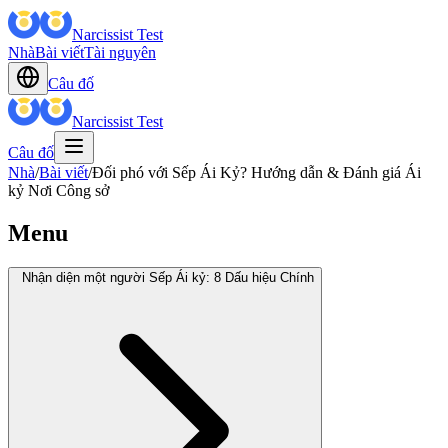
Narcissist Test
Nhà
Bài viết
Tài nguyên
Câu đố
Narcissist Test
Câu đố
Nhà
/
Bài viết
/
Đối phó với Sếp Ái Kỷ? Hướng dẫn & Đánh giá Ái
kỷ Nơi Công sở
Menu
Nhận diện một người Sếp Ái kỷ: 8 Dấu hiệu Chính