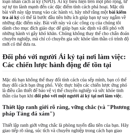
loạn nhân cách ái kỷ (NPD). Ái kỷ biểu hiện trên một phổ rộng, từ
sự tự tin lành mạnh đến các đặc điểm tính cách phá hoại. Mặc dù
bài viết này tập trung vào các hành vi, hãy nhớ rằng một
bài kiểm
tra ái kỷ
có thể là bước đầu tiên hữu ích giúp bạn tự suy ngẫm về
những đặc điểm này. Bài viết này và các công cụ của chúng tôi
dành cho mục đích giáo dục để giúp bạn xác định và đối phó với
những hành vi gây khó khăn. Chúng không thay thế cho chẩn đoán
chuyên nghiệp, mà chỉ có chuyên gia sức khỏe tâm thần có trình độ
mới có thể đưa ra.
Đối phó với người Ái kỷ tại nơi làm việc:
Các chiến lược hành động để tồn tại
Mặc dù bạn không thể thay đổi tính cách của sếp mình, bạn có thể
thay đổi cách bạn ứng phó. Việc thực hiện các chiến lược ứng phó
là điều cần thiết để bảo vệ vị thế chuyên nghiệp và sức khỏe tinh
thần của bạn khi
đối phó với một người ái kỷ tại nơi làm việc
.
Thiết lập ranh giới rõ ràng, vững chắc (và "Phương
pháp Tảng đá xám")
Thiết lập ranh giới vững chắc là phòng tuyến đầu tiên của bạn. Hãy
giao tiếp rõ ràng, súc tích và chuyên nghiệp trong cách bạn giao