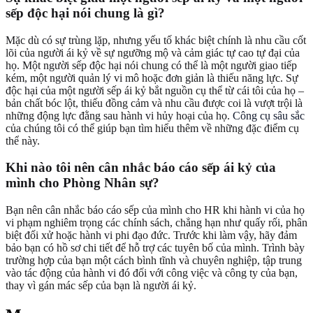
sếp độc hại nói chung là gì?
Mặc dù có sự trùng lặp, nhưng yếu tố khác biệt chính là nhu cầu cốt
lõi của người ái kỷ về sự ngưỡng mộ và cảm giác tự cao tự đại của
họ. Một người sếp độc hại nói chung có thể là một người giao tiếp
kém, một người quản lý vi mô hoặc đơn giản là thiếu năng lực. Sự
độc hại của một người sếp ái kỷ bắt nguồn cụ thể từ cái tôi của họ –
bản chất bóc lột, thiếu đồng cảm và nhu cầu được coi là vượt trội là
những động lực đằng sau hành vi hủy hoại của họ.
Công cụ sâu sắc
của chúng tôi có thể giúp bạn tìm hiểu thêm về những đặc điểm cụ
thể này.
Khi nào tôi nên cân nhắc báo cáo sếp ái kỷ của
mình cho Phòng Nhân sự?
Bạn nên cân nhắc báo cáo sếp của mình cho HR khi hành vi của họ
vi phạm nghiêm trọng các chính sách, chẳng hạn như quấy rối, phân
biệt đối xử hoặc hành vi phi đạo đức. Trước khi làm vậy, hãy đảm
bảo bạn có hồ sơ chi tiết để hỗ trợ các tuyên bố của mình. Trình bày
trường hợp của bạn một cách bình tĩnh và chuyên nghiệp, tập trung
vào tác động của hành vi đó đối với công việc và công ty của bạn,
thay vì gán mác sếp của bạn là người ái kỷ.