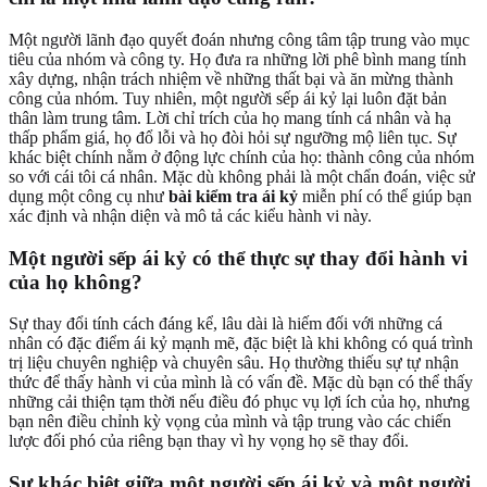
Một người lãnh đạo quyết đoán nhưng công tâm tập trung vào mục
tiêu của nhóm và công ty. Họ đưa ra những lời phê bình mang tính
xây dựng, nhận trách nhiệm về những thất bại và ăn mừng thành
công của nhóm. Tuy nhiên, một người sếp ái kỷ lại luôn đặt bản
thân làm trung tâm. Lời chỉ trích của họ mang tính cá nhân và hạ
thấp phẩm giá, họ đổ lỗi và họ đòi hỏi sự ngưỡng mộ liên tục. Sự
khác biệt chính nằm ở động lực chính của họ: thành công của nhóm
so với cái tôi cá nhân. Mặc dù không phải là một chẩn đoán, việc sử
dụng một công cụ như
bài kiểm tra ái kỷ
miễn phí có thể giúp bạn
xác định và nhận diện và mô tả các kiểu hành vi này.
Một người sếp ái kỷ có thể thực sự thay đổi hành vi
của họ không?
Sự thay đổi tính cách đáng kể, lâu dài là hiếm đối với những cá
nhân có đặc điểm ái kỷ mạnh mẽ, đặc biệt là khi không có quá trình
trị liệu chuyên nghiệp và chuyên sâu. Họ thường thiếu sự tự nhận
thức để thấy hành vi của mình là có vấn đề. Mặc dù bạn có thể thấy
những cải thiện tạm thời nếu điều đó phục vụ lợi ích của họ, nhưng
bạn nên điều chỉnh kỳ vọng của mình và tập trung vào các chiến
lược đối phó của riêng bạn thay vì hy vọng họ sẽ thay đổi.
Sự khác biệt giữa một người sếp ái kỷ và một người