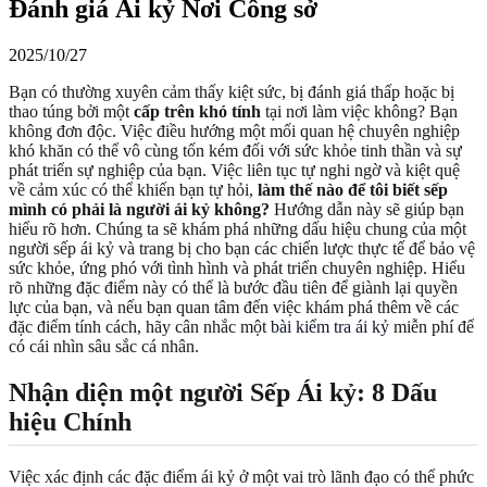
Đánh giá Ái kỷ Nơi Công sở
2025/10/27
Bạn có thường xuyên cảm thấy kiệt sức, bị đánh giá thấp hoặc bị
thao túng bởi một
cấp trên khó tính
tại nơi làm việc không? Bạn
không đơn độc. Việc điều hướng một mối quan hệ chuyên nghiệp
khó khăn có thể vô cùng tốn kém đối với sức khỏe tinh thần và sự
phát triển sự nghiệp của bạn. Việc liên tục tự nghi ngờ và kiệt quệ
về cảm xúc có thể khiến bạn tự hỏi,
làm thế nào để tôi biết sếp
mình có phải là người ái kỷ không?
Hướng dẫn này sẽ giúp bạn
hiểu rõ hơn. Chúng ta sẽ khám phá những dấu hiệu chung của một
người sếp ái kỷ và trang bị cho bạn các chiến lược thực tế để bảo vệ
sức khỏe, ứng phó với tình hình và phát triển chuyên nghiệp. Hiểu
rõ những đặc điểm này có thể là bước đầu tiên để giành lại quyền
lực của bạn, và nếu bạn quan tâm đến việc khám phá thêm về các
đặc điểm tính cách, hãy cân nhắc một
bài kiểm tra ái kỷ
miễn phí để
có cái nhìn sâu sắc cá nhân.
Nhận diện một người Sếp Ái kỷ: 8 Dấu
hiệu Chính
Việc xác định các đặc điểm ái kỷ ở một vai trò lãnh đạo có thể phức