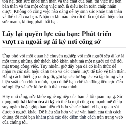
tổn hại đến sức khỏe tinh thần và thể chất của bạn, thì việc ưu tiên
bản thân và tìm một công việc mới là điều hoàn toàn chấp nhận
được. Không có công việc nào đáng để hy sinh sức khỏe tinh thần
và thể chất của bạn. Nhận ra khi nào nên rời đi là một dấu hiệu của
sức mạnh, không phải thất bại.
Lấy lại quyền lực của bạn: Phát triển
vượt ra ngoài sự ái kỷ nơi công sở
Ứng phó với mối quan hệ chuyên nghiệp với một người sếp ái kỷ là
một trong những thử thách khó khăn nhất mà một người có thể đối
mặt trong công việc. Tuy nhiên, giờ đây bạn đã có kiến thức để
nhận ra các dấu hiệu cảnh báo và các chiến lược để bảo vệ bản thân.
Bằng cách thiết lập ranh giới, ghi lại các tương tác và tập trung vào
hiệu suất của chính mình, bạn có thể hạn chế tác động tiêu cực đến
sự nghiệp và sức khỏe tinh thần của mình.
Hãy nhớ rằng, sức khỏe nghề nghiệp của bạn là tối quan trọng. Sử
dụng một
bài kiểm tra ái kỷ
có thể là một công cụ mạnh mẽ để tự
suy ngẫm hoặc giúp bạn hiểu rõ hơn về các hành vi bạn quan sát
được ở người khác. Để hiểu sâu hơn về sự vận hành của tính cách,
chúng tôi mời bạn
khám phá các đặc điểm tính cách
trên trang web
của chúng tôi.