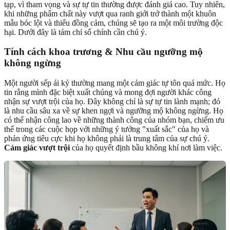
tạp, vì tham vọng và sự tự tin thường được đánh giá cao. Tuy nhiên,
khi những phẩm chất này vượt qua ranh giới trở thành một khuôn
mẫu bóc lột và thiếu đồng cảm, chúng sẽ tạo ra một môi trường độc
hại. Dưới đây là tám chỉ số chính cần chú ý.
Tính cách khoa trương & Nhu cầu ngưỡng mộ
không ngừng
Một người sếp ái kỷ thường mang một cảm giác tự tôn quá mức. Họ
tin rằng mình đặc biệt xuất chúng và mong đợi người khác công
nhận sự vượt trội của họ. Đây không chỉ là sự tự tin lành mạnh; đó
là nhu cầu sâu xa về sự khen ngợi và ngưỡng mộ không ngừng. Họ
có thể nhận công lao về những thành công của nhóm bạn, chiếm ưu
thế trong các cuộc họp với những ý tưởng "xuất sắc" của họ và
phản ứng tiêu cực khi họ không phải là trung tâm của sự chú ý.
Cảm giác vượt trội
của họ quyết định bầu không khí nơi làm việc.