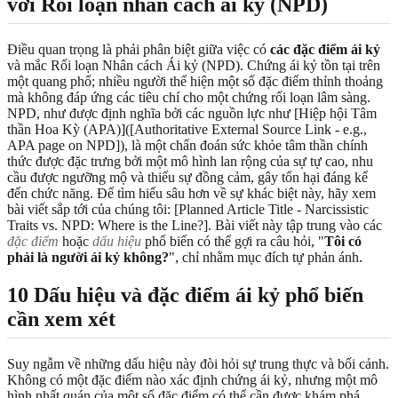
với Rối loạn nhân cách ái kỷ (NPD)
Điều quan trọng là phải phân biệt giữa việc có
các đặc điểm ái kỷ
và mắc Rối loạn Nhân cách Ái kỷ (NPD). Chứng ái kỷ tồn tại trên
một quang phổ; nhiều người thể hiện một số đặc điểm thỉnh thoảng
mà không đáp ứng các tiêu chí cho một chứng rối loạn lâm sàng.
NPD, như được định nghĩa bởi các nguồn lực như [Hiệp hội Tâm
thần Hoa Kỳ (APA)]([Authoritative External Source Link - e.g.,
APA page on NPD]), là một chẩn đoán sức khỏe tâm thần chính
thức được đặc trưng bởi một mô hình lan rộng của sự tự cao, nhu
cầu được ngưỡng mộ và thiếu sự đồng cảm, gây tổn hại đáng kể
đến chức năng. Để tìm hiểu sâu hơn về sự khác biệt này, hãy xem
bài viết sắp tới của chúng tôi: [Planned Article Title - Narcissistic
Traits vs. NPD: Where is the Line?]. Bài viết này tập trung vào các
đặc điểm
hoặc
dấu hiệu
phổ biến có thể gợi ra câu hỏi, "
Tôi có
phải là người ái kỷ không?
", chỉ nhằm mục đích tự phản ánh.
10 Dấu hiệu và đặc điểm ái kỷ phổ biến
cần xem xét
Suy ngẫm về những dấu hiệu này đòi hỏi sự trung thực và bối cảnh.
Không có một đặc điểm nào xác định chứng ái kỷ, nhưng một mô
hình nhất quán của một số đặc điểm có thể cần được khám phá