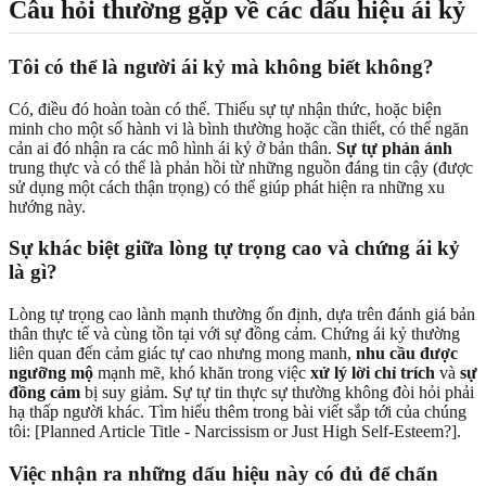
Câu hỏi thường gặp về các dấu hiệu ái kỷ
Tôi có thể là người ái kỷ mà không biết không?
Có, điều đó hoàn toàn có thể. Thiếu sự tự nhận thức, hoặc biện
minh cho một số hành vi là bình thường hoặc cần thiết, có thể ngăn
cản ai đó nhận ra các mô hình ái kỷ ở bản thân.
Sự tự phản ánh
trung thực và có thể là phản hồi từ những nguồn đáng tin cậy (được
sử dụng một cách thận trọng) có thể giúp phát hiện ra những xu
hướng này.
Sự khác biệt giữa lòng tự trọng cao và chứng ái kỷ
là gì?
Lòng tự trọng cao lành mạnh thường ổn định, dựa trên đánh giá bản
thân thực tế và cùng tồn tại với sự đồng cảm. Chứng ái kỷ thường
liên quan đến cảm giác tự cao nhưng mong manh,
nhu cầu được
ngưỡng mộ
mạnh mẽ, khó khăn trong việc
xử lý lời chỉ trích
và
sự
đồng cảm
bị suy giảm. Sự tự tin thực sự thường không đòi hỏi phải
hạ thấp người khác. Tìm hiểu thêm trong bài viết sắp tới của chúng
tôi: [Planned Article Title - Narcissism or Just High Self-Esteem?].
Việc nhận ra những dấu hiệu này có đủ để chẩn