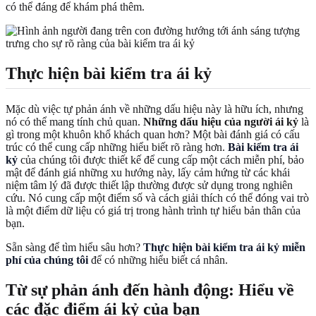
có thể đáng để khám phá thêm.
Thực hiện bài kiểm tra ái kỷ
Mặc dù việc tự phản ánh về những dấu hiệu này là hữu ích, nhưng
nó có thể mang tính chủ quan.
Những dấu hiệu của người ái kỷ
là
gì trong một khuôn khổ khách quan hơn? Một bài đánh giá có cấu
trúc có thể cung cấp những hiểu biết rõ ràng hơn.
Bài kiểm tra ái
kỷ
của chúng tôi được thiết kế để cung cấp một cách miễn phí, bảo
mật để đánh giá những xu hướng này, lấy cảm hứng từ các khái
niệm tâm lý đã được thiết lập thường được sử dụng trong nghiên
cứu. Nó cung cấp một điểm số và cách giải thích có thể đóng vai trò
là một điểm dữ liệu có giá trị trong hành trình tự hiểu bản thân của
bạn.
Sẵn sàng để tìm hiểu sâu hơn?
Thực hiện bài kiểm tra ái kỷ miễn
phí của chúng tôi
để có những hiểu biết cá nhân.
Từ sự phản ánh đến hành động: Hiểu về
các đặc điểm ái kỷ của bạn