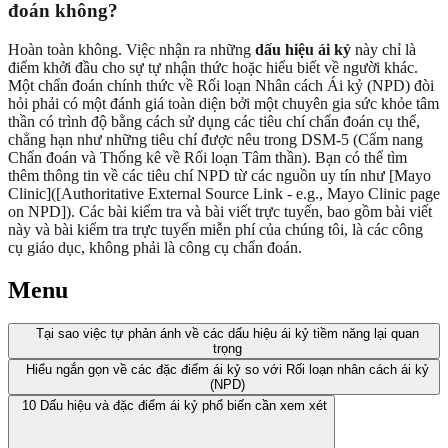
đoán không?
Hoàn toàn không. Việc nhận ra những
dấu hiệu ái kỷ
này chỉ là
điểm khởi đầu cho sự tự nhận thức hoặc hiểu biết về người khác.
Một chẩn đoán chính thức về Rối loạn Nhân cách Ái kỷ (NPD) đòi
hỏi phải có một đánh giá toàn diện bởi một chuyên gia sức khỏe tâm
thần có trình độ bằng cách sử dụng các tiêu chí chẩn đoán cụ thể,
chẳng hạn như những tiêu chí được nêu trong DSM-5 (Cẩm nang
Chẩn đoán và Thống kê về Rối loạn Tâm thần). Bạn có thể tìm
thêm thông tin về các tiêu chí NPD từ các nguồn uy tín như [Mayo
Clinic]([Authoritative External Source Link - e.g., Mayo Clinic page
on NPD]). Các bài kiểm tra và bài viết trực tuyến, bao gồm bài viết
này và
bài kiểm tra trực tuyến miễn phí
của chúng tôi, là các công
cụ giáo dục, không phải là công cụ chẩn đoán.
Menu
Tại sao việc tự phản ánh về các dấu hiệu ái kỷ tiềm năng lại quan
trọng
Hiểu ngắn gọn về các đặc điểm ái kỷ so với Rối loạn nhân cách ái kỷ
(NPD)
10 Dấu hiệu và đặc điểm ái kỷ phổ biến cần xem xét