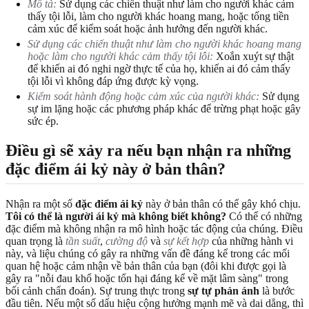
Mô tả:
Sử dụng các chiến thuật như làm cho người khác cảm
thấy tội lỗi, làm cho người khác hoang mang, hoặc tống tiền
cảm xúc để kiểm soát hoặc ảnh hưởng đến người khác.
Sử dụng các chiến thuật như làm cho người khác hoang mang
hoặc làm cho người khác cảm thấy tội lỗi:
Xoắn xuýt sự thật
để khiến ai đó nghi ngờ thực tế của họ, khiến ai đó cảm thấy
tội lỗi vì không đáp ứng được kỳ vọng.
Kiểm soát hành động hoặc cảm xúc của người khác:
Sử dụng
sự im lặng hoặc các phương pháp khác để trừng phạt hoặc gây
sức ép.
Điều gì sẽ xảy ra nếu bạn nhận ra những
đặc điểm ái kỷ này ở bản thân?
Nhận ra một số
đặc điểm ái kỷ
này ở bản thân có thể gây khó chịu.
Tôi có thể là người ái kỷ mà không biết không?
Có thể có những
đặc điểm mà không nhận ra mô hình hoặc tác động của chúng. Điều
quan trọng là
tần suất
,
cường độ
và
sự kết hợp
của những hành vi
này, và liệu chúng có gây ra những vấn đề đáng kể trong các mối
quan hệ hoặc cảm nhận về bản thân của bạn (đôi khi được gọi là
gây ra "nỗi đau khổ hoặc tổn hại đáng kể về mặt lâm sàng" trong
bối cảnh chẩn đoán). Sự trung thực trong
sự tự phản ánh
là bước
đầu tiên. Nếu một số dấu hiệu cộng hưởng mạnh mẽ và dai dẳng, thì