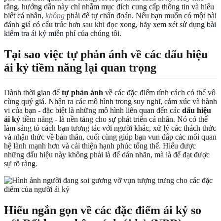
rằng, hướng dẫn này chỉ nhằm mục đích cung cấp thông tin và hiểu
biết cá nhân,
không
phải để tự chẩn đoán. Nếu bạn muốn có một bài
đánh giá có cấu trúc hơn sau khi đọc xong, hãy xem xét sử dụng
bài
kiểm tra ái kỷ miễn phí
của chúng tôi.
Tại sao việc tự phản ánh về các dấu hiệu
ái kỷ tiềm năng lại quan trọng
Dành thời gian để
tự phản ánh
về các đặc điểm tính cách có thể vô
cùng quý giá. Nhận ra các mô hình trong suy nghĩ, cảm xúc và hành
vi của bạn - đặc biệt là những mô hình liên quan đến các
dấu hiệu
ái kỷ
tiềm năng - là nền tảng cho sự phát triển cá nhân. Nó có thể
làm sáng tỏ cách bạn tương tác với người khác, xử lý các thách thức
và nhận thức về bản thân, cuối cùng giúp bạn vun đắp các mối quan
hệ lành mạnh hơn và cải thiện hạnh phúc tổng thể. Hiểu được
những dấu hiệu này không phải là để dán nhãn, mà là để đạt được
sự rõ ràng.
Hiểu ngắn gọn về các đặc điểm ái kỷ so