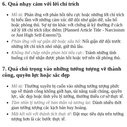
6. Quá nhạy cảm với lời chỉ trích
Mô tả:
Phản ứng với phản hồi tiêu cực hoặc những lời chỉ trích
bị hiểu lầm với những cảm xúc dữ dội như giận dữ, xấu hổ
hoặc phòng thủ. Sự tự tin khác với chứng ái kỷ thường ở cách
xử lý lời chỉ trích (đọc thêm: [Planned Article Title - Narcissism
or Just High Self-Esteem?]).
Phản ứng với sự giận dữ hoặc xấu hổ:
Nổi giận dữ dội trước
những lời chỉ trích nhỏ nhặt, giữ thù lâu.
Không thể chấp nhận phản hồi tiêu cực:
Tránh những tình
huống có thể nhận được phản hồi hoặc trở nên rất phòng thủ.
7. Quá chú trọng vào những tưởng tượng về thành
công, quyền lực hoặc sắc đẹp
Mô tả:
Thường xuyên bị cuốn vào những tưởng tượng phức
tạp về thành công không giới hạn, tài năng xuất chúng, quyền
lực, sắc đẹp hoặc tình yêu lý tưởng, thường thiếu cơ sở thực tế.
Tầm nhìn lý tưởng về bản thân và tương lai:
Dành nhiều thời
gian tưởng tượng các kịch bản huy hoàng.
Mất kết nối với thành tích thực tế:
Đặt mục tiêu dựa trên tưởng
tượng hơn là các bước thực tế.