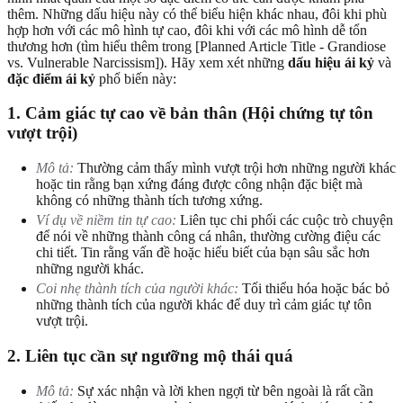
thêm. Những dấu hiệu này có thể biểu hiện khác nhau, đôi khi phù
hợp hơn với các mô hình tự cao, đôi khi với các mô hình dễ tổn
thương hơn (tìm hiểu thêm trong [Planned Article Title - Grandiose
vs. Vulnerable Narcissism]). Hãy xem xét những
dấu hiệu ái kỷ
và
đặc điểm ái kỷ
phổ biến này:
1. Cảm giác tự cao về bản thân (Hội chứng tự tôn
vượt trội)
Mô tả:
Thường cảm thấy mình vượt trội hơn những người khác
hoặc tin rằng bạn xứng đáng được công nhận đặc biệt mà
không có những thành tích tương xứng.
Ví dụ về niềm tin tự cao:
Liên tục chi phối các cuộc trò chuyện
để nói về những thành công cá nhân, thường cường điệu các
chi tiết. Tin rằng vấn đề hoặc hiểu biết của bạn sâu sắc hơn
những người khác.
Coi nhẹ thành tích của người khác:
Tối thiểu hóa hoặc bác bỏ
những thành tích của người khác để duy trì cảm giác tự tôn
vượt trội.
2. Liên tục cần sự ngưỡng mộ thái quá
Mô tả:
Sự xác nhận và lời khen ngợi từ bên ngoài là rất cần