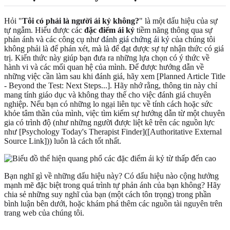
Hỏi "
Tôi có phải là người ái kỷ không?
" là một dấu hiệu của sự
tự ngẫm. Hiểu được các
đặc điểm ái kỷ
tiềm năng thông qua sự
phản ánh và các công cụ như
đánh giá chứng ái kỷ
của chúng tôi
không phải là để phán xét, mà là để đạt được sự tự nhận thức có giá
trị. Kiến thức này giúp bạn đưa ra những lựa chọn có ý thức về
hành vi và các mối quan hệ của mình. Để được hướng dẫn về
những việc cần làm sau khi đánh giá, hãy xem [Planned Article Title
- Beyond the Test: Next Steps...]. Hãy nhớ rằng, thông tin này chỉ
mang tính giáo dục và không thay thế cho việc đánh giá chuyên
nghiệp. Nếu bạn có những lo ngại liên tục về tính cách hoặc sức
khỏe tâm thần của mình, việc tìm kiếm sự hướng dẫn từ một chuyên
gia có trình độ (như những người được liệt kê trên các nguồn lực
như [Psychology Today's Therapist Finder]([Authoritative External
Source Link])) luôn là cách tốt nhất.
Bạn nghĩ gì về những dấu hiệu này? Có dấu hiệu nào cộng hưởng
mạnh mẽ đặc biệt trong quá trình tự phản ánh của bạn không? Hãy
chia sẻ những suy nghĩ của bạn (một cách tôn trọng) trong phần
bình luận bên dưới, hoặc khám phá thêm các nguồn tài nguyên trên
trang web của chúng tôi.