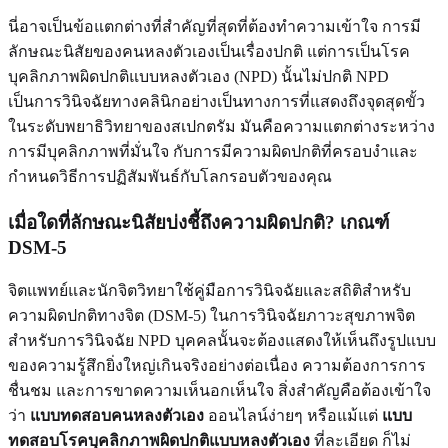
นี่อาจเป็นข้อแตกต่างที่สำคัญที่สุดที่ต้องทำความเข้าใจ การมี
ลักษณะนิสัยของคนหลงตัวเองเป็นเรื่องปกติ แต่การเป็นโรค
บุคลิกภาพผิดปกติแบบหลงตัวเอง (NPD) นั้นไม่ปกติ NPD
เป็นการวินิจฉัยทางคลินิกอย่างเป็นทางการที่แสดงถึงจุดสุดขั้ว
ในระดับพยาธิวิทยาของสเปกตรัม มันคือความแตกต่างระหว่าง
การมีบุคลิกภาพที่มั่นใจ กับการมีความผิดปกติที่ครอบงำและ
กำหนดวิธีการปฏิสัมพันธ์กับโลกรอบตัวของคุณ
เมื่อใดที่ลักษณะนิสัยบ่งชี้ถึงความผิดปกติ? เกณฑ์
DSM-5
จิตแพทย์และนักจิตวิทยาใช้คู่มือการวินิจฉัยและสถิติสำหรับ
ความผิดปกติทางจิต (DSM-5) ในการวินิจฉัยภาวะสุขภาพจิต
สำหรับการวินิจฉัย NPD บุคคลนั้นจะต้องแสดงให้เห็นถึงรูปแบบ
ของความรู้สึกยิ่งใหญ่เกินจริงอย่างต่อเนื่อง ความต้องการการ
ชื่นชม และการขาดความเห็นอกเห็นใจ สิ่งสำคัญคือต้องเข้าใจ
ว่า
แบบทดสอบคนหลงตัวเอง
ออนไลน์ง่ายๆ หรือแม้แต่
แบบ
ทดสอบโรคบุคลิกภาพผิดปกติแบบหลงตัวเอง
ที่ละเอียด ก็ไม่