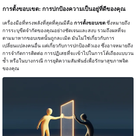
การตั้งขอบเขต: การปกป้องความเป็นอยู่ที่ดีของคุณ
เครื่องมือที่ทรงพลังที่สุดที่คุณมีคือ
การตั้งขอบเขต
ซึ่งหมายถึง
การระบุขีดจำกัดของคุณอย่างชัดเจนและสงบ รวมถึงผลที่จะ
ตามมาหากขอบเขตนั้นถูกละเมิด มันไม่ใช่เกี่ยวกับการ
เปลี่ยนแปลงคนอื่น แต่เกี่ยวกับการปกป้องตัวเอง ซึ่งอาจหมายถึง
การจำกัดการติดต่อ การปฏิเสธที่จะเข้าไปในการโต้เถียงแบบวน
ซ้ำ หรือในบางกรณี การยุติความสัมพันธ์เพื่อรักษาสุขภาพจิต
ของคุณ