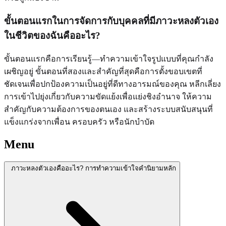
ขั้นตอนแรกในการจัดการกับบุคคลที่มีภาวะหลงตัวเอง
ในชีวิตของฉันคืออะไร?
ขั้นตอนแรกคือการเรียนรู้—ทำความเข้าใจรูปแบบที่คุณกำลัง
เผชิญอยู่ ขั้นตอนที่สองและสำคัญที่สุดคือการตั้งขอบเขตที่
ชัดเจนเพื่อปกป้องความเป็นอยู่ที่ดีทางอารมณ์ของคุณ หลีกเลี่ยง
การเข้าไปยุ่งเกี่ยวกับความขัดแย้งเพื่อแย่งชิงอำนาจ ให้ความ
สำคัญกับความต้องการของตนเอง และสร้างระบบสนับสนุนที่
แข็งแกร่งจากเพื่อน ครอบครัว หรือนักบำบัด
Menu
ภาวะหลงตัวเองคืออะไร? การทำความเข้าใจคำนิยามหลัก