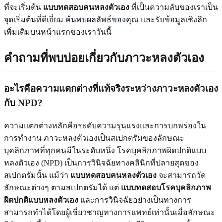
ที่จะเริ่มต้น
แบบทดสอบคนหลงตัวเอง
ที่เป็นความลับของเราเป็น
จุดเริ่มต้นที่ดีเยี่ยม
ค้นพบผลลัพธ์ของคุณ
และรับข้อมูลเชิงลึก
เพิ่มเติมบนหน้าแรกของเราวันนี้
คำถามที่พบบ่อยเกี่ยวกับภาวะหลงตัวเอง
อะไรคือความแตกต่างที่แท้จริงระหว่างภาวะหลงตัวเอง
กับ NPD?
ความแตกต่างหลักคือระดับความรุนแรงและการบกพร่องใน
การทำงาน ภาวะหลงตัวเองเป็นสเปกตรัมของลักษณะ
บุคลิกภาพที่ทุกคนมีในระดับหนึ่ง โรคบุคลิกภาพผิดปกติแบบ
หลงตัวเอง (NPD) เป็นการวินิจฉัยทางคลินิกที่ปลายสุดของ
สเปกตรัมนั้น แม้ว่า
แบบทดสอบคนหลงตัวเอง
จะสามารถวัด
ลักษณะต่างๆ ตามสเปกตรัมได้ แต่
แบบทดสอบโรคบุคลิกภาพ
ผิดปกติแบบหลงตัวเอง
และการวินิจฉัยอย่างเป็นทางการ
สามารถทำได้โดยผู้เชี่ยวชาญทางการแพทย์เท่านั้นเมื่อลักษณะ