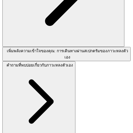
เพิ่มพลังความเข้าใจของคุณ: การเดินทางผ่านสเปกตรัมของภาวะหลงตัว
เอง
คำถามที่พบบ่อยเกี่ยวกับภาวะหลงตัวเอง