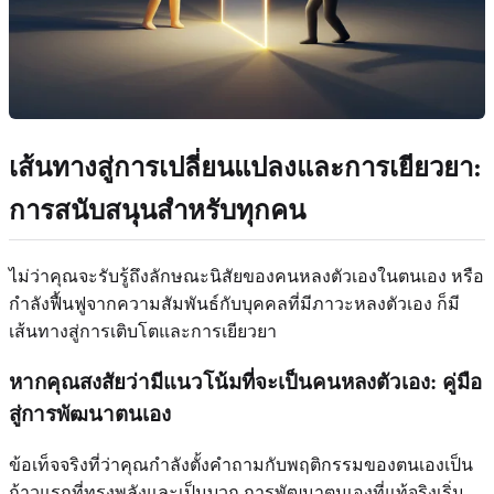
เส้นทางสู่การเปลี่ยนแปลงและการเยียวยา:
การสนับสนุนสำหรับทุกคน
ไม่ว่าคุณจะรับรู้ถึงลักษณะนิสัยของคนหลงตัวเองในตนเอง หรือ
กำลังฟื้นฟูจากความสัมพันธ์กับบุคคลที่มีภาวะหลงตัวเอง ก็มี
เส้นทางสู่การเติบโตและการเยียวยา
หากคุณสงสัยว่ามีแนวโน้มที่จะเป็นคนหลงตัวเอง: คู่มือ
สู่การพัฒนาตนเอง
ข้อเท็จจริงที่ว่าคุณกำลังตั้งคำถามกับพฤติกรรมของตนเองเป็น
ก้าวแรกที่ทรงพลังและเป็นบวก การพัฒนาตนเองที่แท้จริงเริ่ม