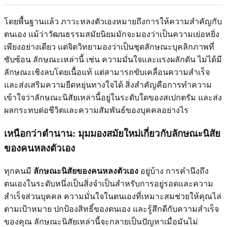
โดยพื้นฐานแล้ว ภาวะหลงตัวเองหมายถึงการให้ความสำคัญกับ
ตนเอง แม้ว่าวัฒนธรรมสมัยนิยมมักจะมองว่าเป็นความเย่อหยิ่ง
เพียงอย่างเดียว แต่จิตวิทยามองว่าเป็นชุดลักษณะบุคลิกภาพที่
ซับซ้อน ลักษณะเหล่านี้ เช่น ความมั่นใจและแรงผลักดัน ไม่ได้มี
ลักษณะเชิงลบโดยเนื้อแท้ แต่สามารถขับเคลื่อนความสำเร็จ
และส่งเสริมความยืดหยุ่นทางใจได้ สิ่งสำคัญคือการทำความ
เข้าใจว่าลักษณะนิสัยเหล่านี้อยู่ในระดับใดของสเปกตรัม และส่ง
ผลกระทบต่อชีวิตและความสัมพันธ์ของบุคคลอย่างไร
เหนือกว่าตำนาน: มุมมองสมัยใหม่เกี่ยวกับลักษณะนิสัย
ของคนหลงตัวเอง
ทุกคนมี
ลักษณะนิสัยของคนหลงตัวเอง
อยู่บ้าง การคำนึงถึง
ตนเองในระดับหนึ่งเป็นสิ่งจำเป็นสำหรับการอยู่รอดและความ
สำเร็จส่วนบุคคล ความมั่นใจในตนเองที่เหมาะสมช่วยให้คุณไล่
ตามเป้าหมาย ปกป้องสิทธิ์ของตนเอง และรู้สึกดีกับความสำเร็จ
ของคุณ ลักษณะนิสัยเหล่านี้จะกลายเป็นปัญหาเมื่อมันไม่