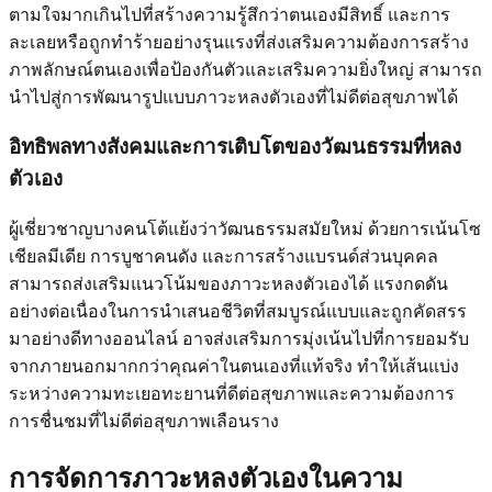
ตามใจมากเกินไปที่สร้างความรู้สึกว่าตนเองมีสิทธิ์ และการ
ละเลยหรือถูกทำร้ายอย่างรุนแรงที่ส่งเสริมความต้องการสร้าง
ภาพลักษณ์ตนเองเพื่อป้องกันตัวและเสริมความยิ่งใหญ่ สามารถ
นำไปสู่การพัฒนารูปแบบภาวะหลงตัวเองที่ไม่ดีต่อสุขภาพได้
อิทธิพลทางสังคมและการเติบโตของวัฒนธรรมที่หลง
ตัวเอง
ผู้เชี่ยวชาญบางคนโต้แย้งว่าวัฒนธรรมสมัยใหม่ ด้วยการเน้นโซ
เชียลมีเดีย การบูชาคนดัง และการสร้างแบรนด์ส่วนบุคคล
สามารถส่งเสริมแนวโน้มของภาวะหลงตัวเองได้ แรงกดดัน
อย่างต่อเนื่องในการนำเสนอชีวิตที่สมบูรณ์แบบและถูกคัดสรร
มาอย่างดีทางออนไลน์ อาจส่งเสริมการมุ่งเน้นไปที่การยอมรับ
จากภายนอกมากกว่าคุณค่าในตนเองที่แท้จริง ทำให้เส้นแบ่ง
ระหว่างความทะเยอทะยานที่ดีต่อสุขภาพและความต้องการ
การชื่นชมที่ไม่ดีต่อสุขภาพเลือนราง
การจัดการภาวะหลงตัวเองในความ