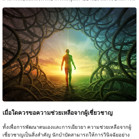
เมื่อใดควรขอความช่วยเหลือจากผู้เชี่ยวชาญ
ทั้งเพื่อการพัฒนาตนเองและการเยียวยา ความช่วยเหลือจากผู้
เชี่ยวชาญเป็นสิ่งสำคัญ นักบำบัดสามารถให้การวินิจฉัยอย่าง