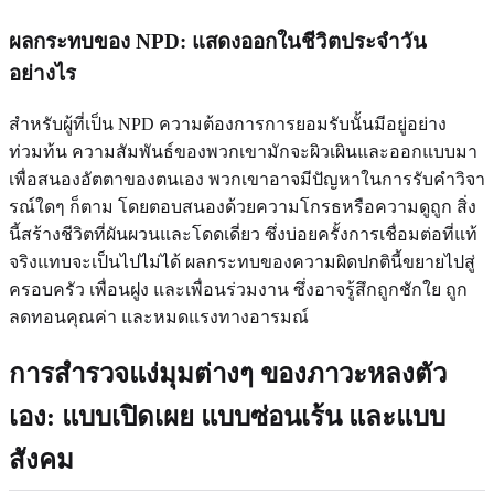
ผลกระทบของ NPD: แสดงออกในชีวิตประจำวัน
อย่างไร
สำหรับผู้ที่เป็น NPD ความต้องการการยอมรับนั้นมีอยู่อย่าง
ท่วมท้น ความสัมพันธ์ของพวกเขามักจะผิวเผินและออกแบบมา
เพื่อสนองอัตตาของตนเอง พวกเขาอาจมีปัญหาในการรับคำวิจา
รณ์ใดๆ ก็ตาม โดยตอบสนองด้วยความโกรธหรือความดูถูก สิ่ง
นี้สร้างชีวิตที่ผันผวนและโดดเดี่ยว ซึ่งบ่อยครั้งการเชื่อมต่อที่แท้
จริงแทบจะเป็นไปไม่ได้ ผลกระทบของความผิดปกตินี้ขยายไปสู่
ครอบครัว เพื่อนฝูง และเพื่อนร่วมงาน ซึ่งอาจรู้สึกถูกชักใย ถูก
ลดทอนคุณค่า และหมดแรงทางอารมณ์
การสำรวจแง่มุมต่างๆ ของภาวะหลงตัว
เอง: แบบเปิดเผย แบบซ่อนเร้น และแบบ
สังคม