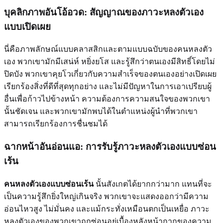
บุคลิกภาพอันโอ้อวด: สัญญาณของภาวะหลงตัวเอง
แบบเปิดเผย
นี่คือภาพลักษณ์แบบคลาสสิกและตามแบบฉบับของคนหลงตัว
เอง พวกเขามักมีเสน่ห์ หยิ่งยโส และรู้สึกว่าตนเองมีสิทธิ์โดยไม่
ปิดบัง พวกเขาคุยโวเกี่ยวกับความสำเร็จของตนเองอย่างเปิดเผย
เรียกร้องสิ่งที่ดีที่สุดทุกอย่าง และไม่มีปัญหาในการเอาเปรียบผู้
อื่นเพื่อก้าวไปข้างหน้า ความต้องการความสนใจของพวกเขา
นั้นชัดเจน และพวกเขามักพบได้ในตำแหน่งผู้นำที่พวกเขา
สามารถเรียกร้องการชื่นชมได้
ฉากหน้าอันอ่อนแอ: การรับรู้ภาวะหลงตัวเองแบบซ่อน
เร้น
คนหลงตัวเองแบบซ่อนเร้น
นั้นสังเกตได้ยากกว่ามาก แทนที่จะ
เป็นความรู้สึกยิ่งใหญ่เกินจริง พวกเขาจะแสดงออกว่ามีความ
อ่อนไหวสูง ไม่มั่นคง และแม้กระทั่งเหมือนตกเป็นเหยื่อ ภาวะ
หลงตัวเองของพวกเขาถูกซ่อนอยู่เบื้องหลังหน้ากากของความ