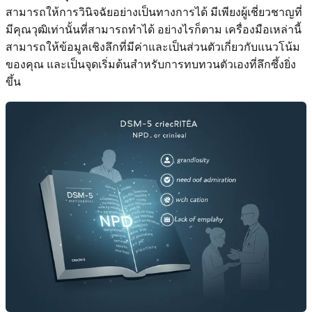
สามารถให้การวินิจฉัยอย่างเป็นทางการได้ มีเพียงผู้เชี่ยวชาญที่
มีคุณวุฒิเท่านั้นที่สามารถทำได้ อย่างไรก็ตาม เครื่องมือเหล่านี้
สามารถให้ข้อมูลเชิงลึกที่มีค่าและเป็นส่วนตัวเกี่ยวกับแนวโน้ม
ของคุณ และเป็นจุดเริ่มต้นสำหรับการทบทวนตัวเองที่ลึกซึ้งยิ่ง
ขึ้น