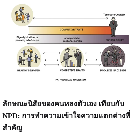
ลักษณะนิสัยของคนหลงตัวเอง เทียบกับ
NPD: การทำความเข้าใจความแตกต่างที่
สำคัญ