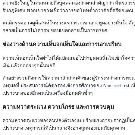
ความยิ่งใหญ่ในตนหมายถึงบุคคลมองว่าตนสำคัญกว่า มีพรสวรรค์ก
รับกฎพิเศษ พวกเขาอาจเชื่อว่าการขอโทษต่ำกว่าศักดิ์ศรีของตน 
พฤติกรรมอาจดูมีเสน่ห์ในช่วงแรก พวกเขาอาจพูดอย่างมั่นใจ สัญญ
กลายเป็นการไม่เคารพ ขอบเขตกลายเป็นการทรยศ
ช่องว่างด้านความเห็นอกเห็นใจและการเอาเปรียบ
ความเห็นอกเห็นใจต่ำไม่ได้แปลเสมอไปว่าบุคคลนั้นไม่เข้าใจความ
เงิน แล้วกดตรงจุดนั้นพอดี
ตัวอย่างรวมถึงการใช้ความกลัวส่วนตัวของคู่รักระหว่างการทะเลา
เหตุผลที่
ประสบการณ์คัดกรองเชิงการศึกษาของ NarcissistTest
เน
เปราะบางของอีกคนเป็นเครื่องมือกดดันซ้ำๆ
ความหวาดระแวง ความโกรธ และการควบคุม
ความหวาดระแวงของคนหลงตัวเองแบบร้ายแรงอาจปรากฏเป็นความส
เปราะบาง เหตุการณ์ที่เป็นกลางจึงอาจถูกมองเป็นภัยคุกคาม