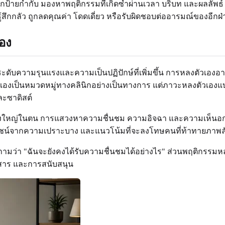
เริ่มจากป้ายกำกับ มองหาพฤติกรรมที่เกิดซ้ำผ่านเวลา บริบท และผลลั
้คนรู้สึกกลัว ถูกลดคุณค่า โดดเดี่ยว หรือรับผิดชอบต่ออารมณ์ของอี
อง
ดับความรุนแรงและความเป็นปฏิปักษ์ที่เพิ่มขึ้น การหลงตัวเองอาจอ
องเป็นหมวดหมู่ทางคลินิกอย่างเป็นทางการ แต่ภาวะหลงตัวเองแ
ะซาดิสต์
ยิ่งใหญ่ในตน การแสวงหาความชื่นชม ความอิจฉา และความเห็นอกเห
ะโยชน์จากความเปราะบาง และแนวโน้มที่จะลงโทษคนที่ท้าทายภา
ักถามว่า "ฉันจะยังคงได้รับความชื่นชมได้อย่างไร" ส่วนพฤติกรรม
่อสาร และการสนับสนุน