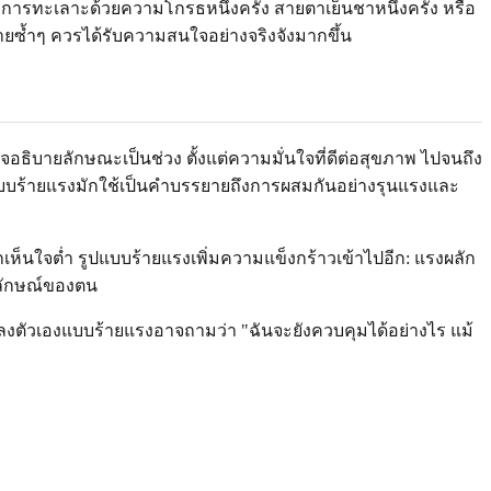
พธ์ การทะเลาะด้วยความโกรธหนึ่งครั้ง สายตาเย็นชาหนึ่งครั้ง หรือ
กฝ่ายซ้ำๆ ควรได้รับความสนใจอย่างจริงจังมากขึ้น
ธิบายลักษณะเป็นช่วง ตั้งแต่ความมั่นใจที่ดีต่อสุขภาพ ไปจนถึง
บบร้ายแรงมักใช้เป็นคำบรรยายถึงการผสมกันอย่างรุนแรงและ
็นใจต่ำ รูปแบบร้ายแรงเพิ่มความแข็งกร้าวเข้าไปอีก: แรงผลัก
พลักษณ์ของตน
หลงตัวเองแบบร้ายแรงอาจถามว่า "ฉันจะยังควบคุมได้อย่างไร แม้