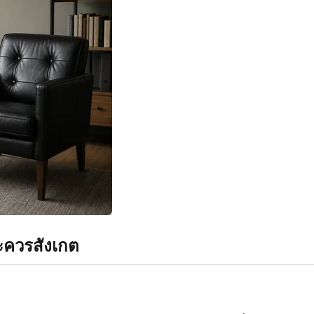
ะควรสังเกต