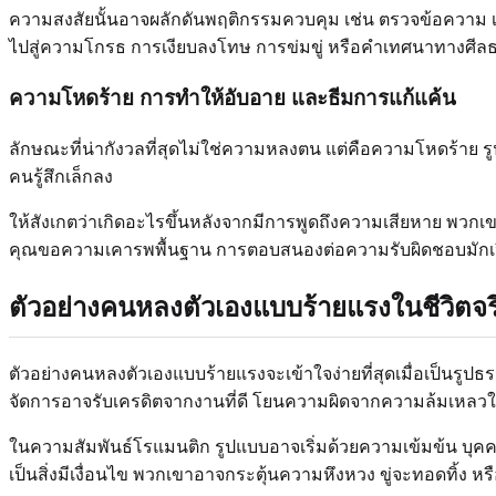
ความสงสัยนั้นอาจผลักดันพฤติกรรมควบคุม เช่น ตรวจข้อความ เร
ไปสู่ความโกรธ การเงียบลงโทษ การข่มขู่ หรือคำเทศนาทางศีล
ความโหดร้าย การทำให้อับอาย และธีมการแก้แค้น
ลักษณะที่น่ากังวลที่สุดไม่ใช่ความหลงตน แต่คือความโหดร้าย 
คนรู้สึกเล็กลง
ให้สังเกตว่าเกิดอะไรขึ้นหลังจากมีการพูดถึงความเสียหาย พวก
คุณขอความเคารพพื้นฐาน การตอบสนองต่อความรับผิดชอบมักเป
ตัวอย่างคนหลงตัวเองแบบร้ายแรงในชีวิตจร
ตัวอย่างคนหลงตัวเองแบบร้ายแรงจะเข้าใจง่ายที่สุดเมื่อเป็นรูปธร
จัดการอาจรับเครดิตจากงานที่ดี โยนความผิดจากความล้มเหลวให้ผู้
ในความสัมพันธ์โรแมนติก รูปแบบอาจเริ่มด้วยความเข้มข้น บุคคล
เป็นสิ่งมีเงื่อนไข พวกเขาอาจกระตุ้นความหึงหวง ขู่จะทอดทิ้ง หรื