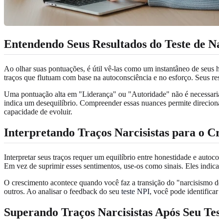
Entendendo Seus Resultados do Teste de N
Ao olhar suas pontuações, é útil vê-las como um instantâneo de seus
traços que flutuam com base na autoconsciência e no esforço. Seus re
Uma pontuação alta em "Liderança" ou "Autoridade" não é necessaria
indica um desequilíbrio. Compreender essas nuances permite direcio
capacidade de evoluir.
Interpretando Traços Narcisistas para o C
Interpretar seus traços requer um equilíbrio entre honestidade e auto
Em vez de suprimir esses sentimentos, use-os como sinais. Eles indic
O crescimento acontece quando você faz a transição do "narcisismo de
outros. Ao analisar o feedback do seu
teste NPI
, você pode identifica
Superando Traços Narcisistas Após Seu Te