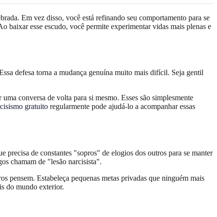
ebrada. Em vez disso, você está refinando seu comportamento para se
 Ao baixar esse escudo, você permite experimentar vidas mais plenas e
ssa defesa torna a mudança genuína muito mais difícil. Seja gentil
r uma conversa de volta para si mesmo. Esses são simplesmente
rcisismo gratuito
regularmente pode ajudá-lo a acompanhar essas
e precisa de constantes "sopros" de elogios dos outros para se manter
gos chamam de "lesão narcisista".
utros pensem. Estabeleça pequenas metas privadas que ninguém mais
is do mundo exterior.