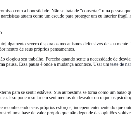
romisso com a honestidade. Não se trata de "consertar" uma pessoa qu
 narcisistas atuam como um escudo para proteger um eu interior frágil.
o
autojulgamento severo dispara os mecanismos defensivos de sua mente. E
or neutro de seus próprios pensamentos.
o elogiou seu trabalho. Perceba quando sente a necessidade de desvia
uma pausa. Essa pausa é onde a mudança acontece. Usar um
teste de na
terna para se sentir estáveis. Sua autoestima se torna como um balão qu
nca. Isso pode resultar em sentimentos de desvalor ou o que os psicólo
mece reconhecendo seus próprios esforços, independentemente do que o
constrói uma base de valor próprio que não depende das opiniões volúve