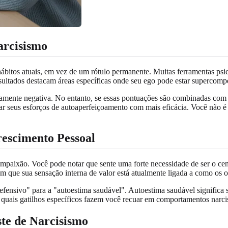
arcisismo
 hábitos atuais, em vez de um rótulo permanente. Muitas ferramentas p
sultados destacam áreas específicas onde seu ego pode estar supercomp
mente negativa. No entanto, se essas pontuações são combinadas com 
nar seus esforços de autoaperfeiçoamento com mais eficácia. Você nã
rescimento Pessoal
compaixão. Você pode notar que sente uma forte necessidade de ser o cen
am que sua sensação interna de valor está atualmente ligada a como os 
fensivo" para a "autoestima saudável". Autoestima saudável significa s
r quais gatilhos específicos fazem você recuar em comportamentos narci
ste de Narcisismo