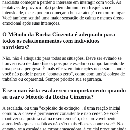
narcisista começar a perder o interesse em interagir com você. As
tentativas de provocá-lo(a) podem diminuir em frequência e
intensidade, e eles podem começar a buscar atenção em outro lugar.
Você também sentirá uma maior sensação de calma e menos dreno
emocional após suas interações.
O Método da Rocha Cinzenta é adequado para
todos os relacionamentos com indivíduos
narcisistas?
Não, não é adequado para todas as situações. Deve ser evitado se
houver risco de dano físico, pois pode escalar o comportamento de
uma pessoa perigosa. É mais eficaz em interações necessárias onde
você não pode ir para o "contato zero", como com um(a) colega de
trabalho ou coparental. Sempre priorize sua segurança.
E se o narcisista escalar seu comportamento quando
eu usar o Método da Rocha Cinzenta?
A escalada, ou uma "explosão de extinção", é uma reação inicial
comum. A chave é permanecer consistente e não ceder. Se você
mantiver sua postura calma e sem emoção, eles provavelmente
aprenderão que suas táticas não são mais eficazes contra você. No
entanto, se a escalada se tornar ameaçadora, é crucial procurar ajuda