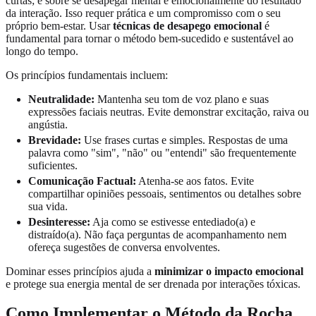
curtas; é sobre se desapegar mental e emocionalmente do resultado
da interação. Isso requer prática e um compromisso com o seu
próprio bem-estar. Usar
técnicas de desapego emocional
é
fundamental para tornar o método bem-sucedido e sustentável ao
longo do tempo.
Os princípios fundamentais incluem:
Neutralidade:
Mantenha seu tom de voz plano e suas
expressões faciais neutras. Evite demonstrar excitação, raiva ou
angústia.
Brevidade:
Use frases curtas e simples. Respostas de uma
palavra como "sim", "não" ou "entendi" são frequentemente
suficientes.
Comunicação Factual:
Atenha-se aos fatos. Evite
compartilhar opiniões pessoais, sentimentos ou detalhes sobre
sua vida.
Desinteresse:
Aja como se estivesse entediado(a) e
distraído(a). Não faça perguntas de acompanhamento nem
ofereça sugestões de conversa envolventes.
Dominar esses princípios ajuda a
minimizar o impacto emocional
e protege sua energia mental de ser drenada por interações tóxicas.
Como Implementar o Método da Rocha