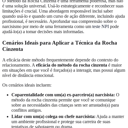
O Método da Rocha Cinzenta é uma ferramenta poderosa, mas não
é uma solução universal. Usá-lo estrategicamente e reconhecer suas
limitações é crucial. Uma abordagem responsável inclui saber
quando usá-lo e quando um curso de ação diferente, incluindo ajuda
profissional, é necessário. Aprofundar sua compreensão sobre o
narcisismo por meio de uma ferramenta como um
teste NPI
pode
ajudá-lo(a) a tomar decisões mais informadas.
Cenários Ideais para Aplicar a Técnica da Rocha
Cinzenta
A eficácia deste método frequentemente depende do contexto do
relacionamento. A
eficácia do método da rocha cinzenta
é maior
em situações em que você é forçado(a) a interagir, mas possui algum
nível de distância emocional.
Os cenários ideais incluem:
Coparentalidade com um(a) ex-parceiro(a) narcisista:
O
método da rocha cinzenta permite que você se comunique
sobre as necessidades das crianças sem ser arrastado(a) para
conflitos antigos.
Lidar com um(a) colega ou chefe narcisista:
Ajuda a manter
um ambiente profissional e protege sua carreira de suas
tentativas de sabotagem ou drama.