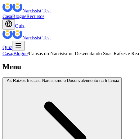
Narcissist Test
Casa
Blogue
Recursos
Quiz
Narcissist Test
Quiz
Casa
/
Blogue
/
Causas do Narcisismo: Desvendando Suas Raízes e Real
Menu
As Raízes Iniciais: Narcisismo e Desenvolvimento na Infância