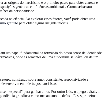
r as origens do narcisismo é o primeiro passo para obter clareza e
sposições genéticas e influências ambientais.
Como sei se sou
aízes da personalidade.
seada na ciência. Ao explorar esses fatores, você pode obter uma
ismo gratuito
para obter alguns insights iniciais.
enham um papel fundamental na formação do nosso senso de identidade,
formativos, onde as sementes de uma autoestima saudável ou de um
eguro, construído sobre amor consistente, responsividade e
 desenvolvimento de traços narcisistas.
 ser "especial" para ganhar amor. Por outro lado, o apego evitativo,
dependência grandiosa como mecanismo de defesa. Esses primeiros