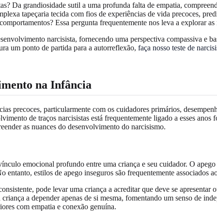
as? Da grandiosidade sutil a uma profunda falta de empatia, compreende
lexa tapeçaria tecida com fios de experiências de vida precoces, predi
comportamentos? Essa pergunta frequentemente nos leva a explorar as r
esenvolvimento narcisista, fornecendo uma perspectiva compassiva e ba
ra um ponto de partida para a autorreflexão,
faça nosso teste de narcis
vimento na Infância
ências precoces, particularmente com os cuidadores primários, desemp
imento de traços narcisistas está frequentemente ligado a esses anos 
preender as nuances do desenvolvimento do narcisismo.
nculo emocional profundo entre uma criança e seu cuidador. O apego s
o entanto, estilos de apego inseguros são frequentemente associados ao
nsistente, pode levar uma criança a acreditar que deve se apresentar ou
uma criança a depender apenas de si mesma, fomentando um senso de in
eriores com empatia e conexão genuína.