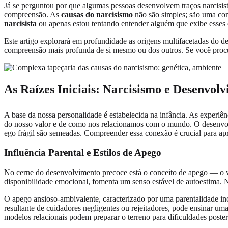
Já se perguntou por que algumas pessoas desenvolvem traços narcisist
compreensão. As
causas do narcisismo
não são simples; são uma comp
narcisista
ou apenas estou tentando entender alguém que exibe esses 
Este artigo explorará em profundidade as origens multifacetadas do d
compreensão mais profunda de si mesmo ou dos outros. Se você procu
As Raízes Iniciais: Narcisismo e Desenvol
A base da nossa personalidade é estabelecida na infância. As experi
do nosso valor e de como nos relacionamos com o mundo. O desenvolv
ego frágil são semeadas. Compreender essa conexão é crucial para a
Influência Parental e Estilos de Apego
No cerne do desenvolvimento precoce está o conceito de apego — o ví
disponibilidade emocional, fomenta um senso estável de autoestima. N
O apego ansioso-ambivalente, caracterizado por uma parentalidade inco
resultante de cuidadores negligentes ou rejeitadores, pode ensinar 
modelos relacionais podem preparar o terreno para dificuldades post