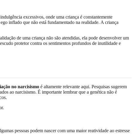
a indulgência excessivos, onde uma criança é constantemente
m ego inflado que não está fundamentado na realidade. A criança
validação de uma criança não são atendidas, ela pode desenvolver um
cudo protetor contra os sentimentos profundos de inutilidade e
iação no narcisismo
é altamente relevante aqui. Pesquisas sugerem
iados ao narcisismo. É importante lembrar que a genética não é
cos.
r.
Algumas pessoas podem nascer com uma maior reatividade ao estresse