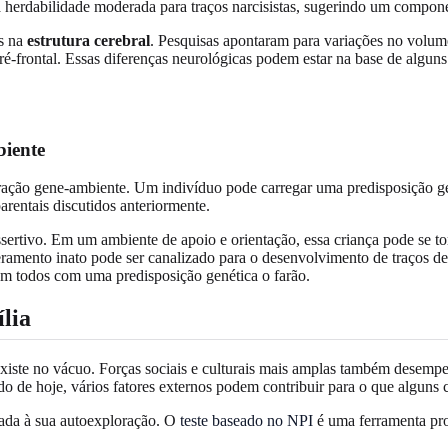
herdabilidade moderada para traços narcisistas, sugerindo um compone
as na
estrutura cerebral
. Pesquisas apontaram para variações no volum
ré-frontal. Essas diferenças neurológicas podem estar na base de algun
biente
ração gene-ambiente. Um indivíduo pode carregar uma predisposição gen
rentais discutidos anteriormente.
tivo. Em um ambiente de apoio e orientação, essa criança pode se torn
amento inato pode ser canalizado para o desenvolvimento de traços de gr
em todos com uma predisposição genética o farão.
lia
existe no vácuo. Forças sociais e culturais mais amplas também desemp
 de hoje, vários fatores externos podem contribuir para o que alguns 
ada à sua autoexploração. O
teste baseado no NPI
é uma ferramenta pro