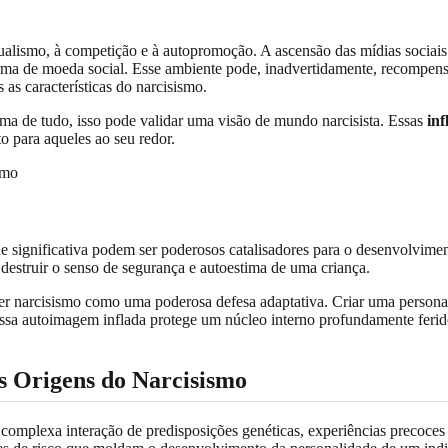
ualismo, à competição e à autopromoção. A ascensão das mídias sociais
rma de moeda social. Esse ambiente pode, inadvertidamente, recompen
as características do narcisismo.
ma de tudo, isso pode validar uma visão de mundo narcisista. Essas
inf
o para aqueles ao seu redor.
e significativa podem ser poderosos catalisadores para o desenvolvimen
destruir o senso de segurança e autoestima de uma criança.
er narcisismo como uma poderosa defesa adaptativa. Criar uma persona
 Essa autoimagem inflada protege um núcleo interno profundamente feri
 Origens do Narcisismo
mplexa interação de predisposições genéticas, experiências precoces de 