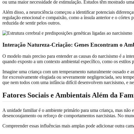
ou uma maior necessidade de estimulação. Estudos têm mostrado uma 
Além disso, a neurociência começou a identificar potenciais diferenç
regulação emocional e compaixão, como a ínsula anterior e o córtex p
reduzida de sentir pelos outros.
Interação Natureza-Criação: Genes Encontram o Am
O modelo mais preciso para entender as causas do narcisismo é a inte
quando exposto a um contexto ambiental específico, como os estilos pa
Imagine uma criança com um temperamento naturalmente ousado e asser
for excessivamente elogiada ou severamente negligenciada, seu temper
que nem todos com uma infância difícil desenvolvem narcisismo, e n
Fatores Sociais e Ambientais Além da Famí
A unidade familiar é o ambiente primário para uma criança, mas não 
desencorajamento ou reforço de comportamentos narcisistas. No mundo
Compreender essas influências mais amplas pode adicionar outra cam