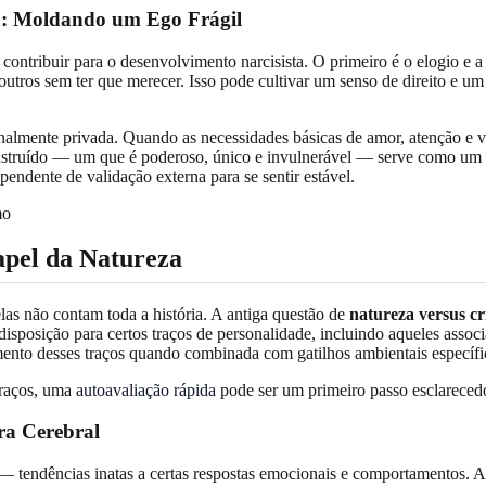
a: Moldando um Ego Frágil
contribuir para o desenvolvimento narcisista. O primeiro é o elogio e 
 outros sem ter que merecer. Isso pode cultivar um senso de direito e u
nalmente privada. Quando as necessidades básicas de amor, atenção e 
struído — um que é poderoso, único e invulnerável — serve como um es
ndente de validação externa para se sentir estável.
apel da Natureza
las não contam toda a história. A antiga questão de
natureza versus cr
isposição para certos traços de personalidade, incluindo aqueles assoc
mento desses traços quando combinada com gatilhos ambientais específi
traços, uma
autoavaliação rápida
pode ser um primeiro passo esclarecedo
ra Cerebral
— tendências inatas a certas respostas emocionais e comportamentos. 