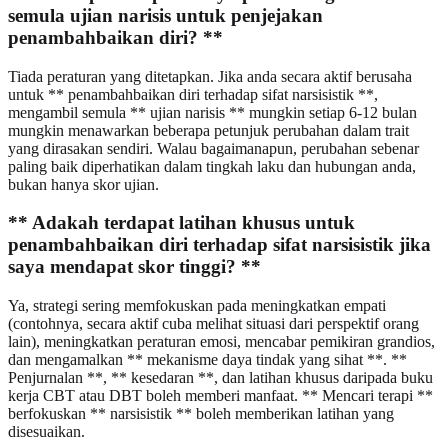
semula ujian narisis untuk penjejakan
penambahbaikan diri? **
Tiada peraturan yang ditetapkan. Jika anda secara aktif berusaha
untuk ** penambahbaikan diri terhadap sifat narsisistik **,
mengambil semula ** ujian narisis ** mungkin setiap 6-12 bulan
mungkin menawarkan beberapa petunjuk perubahan dalam trait
yang dirasakan sendiri. Walau bagaimanapun, perubahan sebenar
paling baik diperhatikan dalam tingkah laku dan hubungan anda,
bukan hanya skor ujian.
** Adakah terdapat latihan khusus untuk
penambahbaikan diri terhadap sifat narsisistik jika
saya mendapat skor tinggi? **
Ya, strategi sering memfokuskan pada meningkatkan empati
(contohnya, secara aktif cuba melihat situasi dari perspektif orang
lain), meningkatkan peraturan emosi, mencabar pemikiran grandios,
dan mengamalkan ** mekanisme daya tindak yang sihat **. **
Penjurnalan **, ** kesedaran **, dan latihan khusus daripada buku
kerja CBT atau DBT boleh memberi manfaat. ** Mencari terapi **
berfokuskan ** narsisistik ** boleh memberikan latihan yang
disesuaikan.