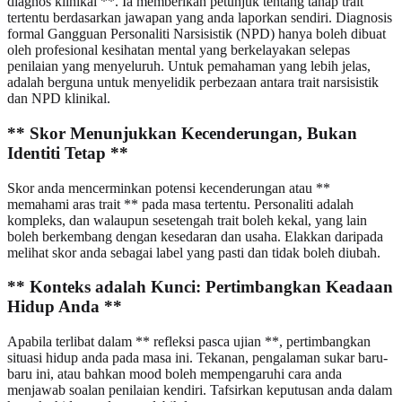
diagnos klinikal **. Ia memberikan petunjuk tentang tahap trait
tertentu berdasarkan jawapan yang anda laporkan sendiri. Diagnosis
formal Gangguan Personaliti Narsisistik (NPD) hanya boleh dibuat
oleh profesional kesihatan mental yang berkelayakan selepas
penilaian yang menyeluruh. Untuk pemahaman yang lebih jelas,
adalah berguna untuk menyelidik perbezaan antara trait narsisistik
dan NPD klinikal.
** Skor Menunjukkan Kecenderungan, Bukan
Identiti Tetap **
Skor anda mencerminkan potensi kecenderungan atau **
memahami aras trait ** pada masa tertentu. Personaliti adalah
kompleks, dan walaupun sesetengah trait boleh kekal, yang lain
boleh berkembang dengan kesedaran dan usaha. Elakkan daripada
melihat skor anda sebagai label yang pasti dan tidak boleh diubah.
** Konteks adalah Kunci: Pertimbangkan Keadaan
Hidup Anda **
Apabila terlibat dalam ** refleksi pasca ujian **, pertimbangkan
situasi hidup anda pada masa ini. Tekanan, pengalaman sukar baru-
baru ini, atau bahkan mood boleh mempengaruhi cara anda
menjawab soalan penilaian kendiri. Tafsirkan keputusan anda dalam