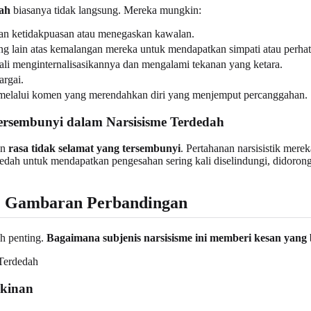
dah
biasanya tidak langsung. Mereka mungkin:
akan ketidakpuasan atau menegaskan kawalan.
ng lain atas kemalangan mereka untuk mendapatkan simpati atau perhat
kali menginternalisasikannya dan mengalami tekanan yang ketara.
argai.
ali melalui komen yang merendahkan diri yang menjemput percanggahan.
ersembunyi dalam Narsisisme Terdedah
an
rasa tidak selamat yang tersembunyi
. Pertahanan narsisistik mere
dedah untuk mendapatkan pengesahan sering kali diselindungi, didoro
h: Gambaran Perbandingan
ah penting.
Bagaimana subjenis narsisisme ini memberi kesan yan
akinan