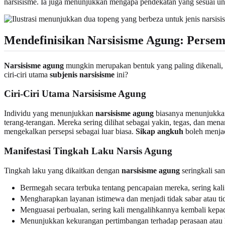
narsisisme. Ia juga menunjukkan mengapa pendekatan yang sesuai unt
Mendefinisikan Narsisisme Agung: Perse
Narsisisme agung
mungkin merupakan bentuk yang paling dikenali, s
ciri-ciri utama
subjenis narsisisme
ini?
Ciri-Ciri Utama Narsisisme Agung
Individu yang menunjukkan
narsisisme agung
biasanya menunjukkan 
terang-terangan. Mereka sering dilihat sebagai yakin, tegas, dan me
mengekalkan persepsi sebagai luar biasa.
Sikap angkuh
boleh menjad
Manifestasi Tingkah Laku Narsis Agung
Tingkah laku yang dikaitkan dengan
narsisisme agung
seringkali sa
Bermegah secara terbuka tentang pencapaian mereka, sering ka
Mengharapkan layanan istimewa dan menjadi tidak sabar atau t
Menguasai perbualan, sering kali mengalihkannya kembali kepa
Menunjukkan kekurangan pertimbangan terhadap perasaan atau ke