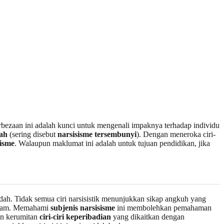
ezaan ini adalah kunci untuk mengenali impaknya terhadap individu
dah
(sering disebut
narsisisme tersembunyi
). Dengan meneroka ciri-
isme
. Walaupun maklumat ini adalah untuk tujuan pendidikan, jika
dah. Tidak semua ciri narsisistik menunjukkan sikap angkuh yang
ndalam. Memahami
subjenis narsisisme
ini membolehkan pemahaman
an kerumitan
ciri-ciri keperibadian
yang dikaitkan dengan