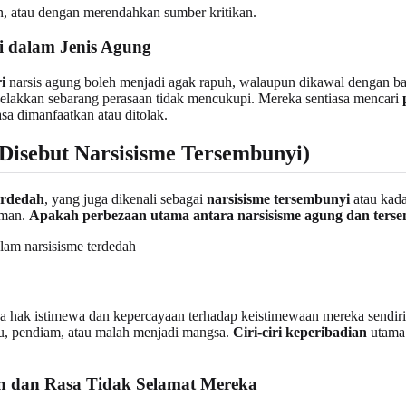
n, atau dengan merendahkan sumber kritikan.
i dalam Jenis Agung
i
narsis agung boleh menjadi agak rapuh, walaupun dikawal dengan ba
elakkan sebarang perasaan tidak mencukupi. Mereka sentiasa mencari
sa dimanfaatkan atau ditolak.
Disebut Narsisisme Tersembunyi)
erdedah
, yang juga dikenali sebagai
narsisisme tersembunyi
atau kad
aman.
Apakah perbezaan utama antara narsisisme agung dan ters
 hak istimewa dan kepercayaan terhadap keistimewaan mereka sendiri, 
u, pendiam, atau malah menjadi mangsa.
Ciri-ciri keperibadian
utama 
n dan Rasa Tidak Selamat Mereka