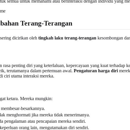
uk semua untuk memahami atau berinteraksi dengan individu yang menun
mbahan Terang-Terangan
ering dicirikan oleh
tingkah laku terang-terangan
kesombongan dan 
rasa penting diri yang keterlaluan, kepercayaan yang kuat terhadap k
narik, terutamanya dalam pertemuan awal.
Pengaturan harga diri
mereka
i ciri utama interaksi mereka.
ngat ketara. Mereka mungkin:
li membesar-besarkannya.
idak menghormati jika mereka tidak menerimanya.
da pengalaman atau pencapaian mereka sendiri.
perluan orang lain, mengutamakan diri sendiri.