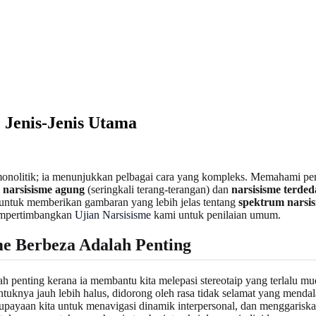
 Jenis-Jenis Utama
nolitik; ia menunjukkan pelbagai cara yang kompleks. Memahami perb
:
narsisisme agung
(seringkali terang-terangan) dan
narsisisme terde
n untuk memberikan gambaran yang lebih jelas tentang
spektrum narsis
 mempertimbangkan
Ujian Narsisisme
kami untuk penilaian umum.
e Berbeza Adalah Penting
h penting kerana ia membantu kita melepasi stereotaip yang terlalu mu
bentuknya jauh lebih halus, didorong oleh rasa tidak selamat yang me
eupayaan kita untuk menavigasi dinamik interpersonal, dan menggarisk