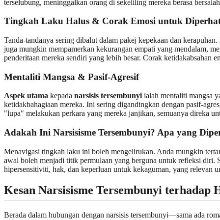
terselubung, meninggalkan orang di sekeliling mereka berasa bersala
Tingkah Laku Halus & Corak Emosi untuk Diperha
Tanda-tandanya sering dibalut dalam pakej kepekaan dan kerapuhan.
juga mungkin mempamerkan kekurangan empati yang mendalam, mende
penderitaan mereka sendiri yang lebih besar. Corak ketidakabsahan e
Mentaliti Mangsa & Pasif-Agresif
Aspek utama
kepada
narsisis tersembunyi
ialah mentaliti mangsa y
ketidakbahagiaan mereka. Ini sering digandingkan dengan pasif-agr
"lupa" melakukan perkara yang mereka janjikan, semuanya direka u
Adakah Ini Narsisisme Tersembunyi? Apa yang Diper
Menavigasi tingkah laku ini boleh mengelirukan. Anda mungkin tertanya
awal boleh menjadi titik permulaan yang berguna untuk refleksi diri.
hipersensitiviti, hak, dan keperluan untuk kekaguman, yang relevan
Kesan Narsisisme Tersembunyi terhadap
Berada dalam hubungan dengan narsisis tersembunyi—sama ada romanti