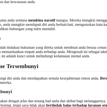
si dan kewarasan anda.
sama anda sentiasa
membina naratif
mangsa. Mereka mungkin menggun
 anda mungkin mendapati diri anda berhati-hati, menguruskan kata-ka
adikan hubungan yang tulen mustahil.
h
adalah tindakan hukuman yang direka untuk membuat anda berasa cema
 memanfaatkan empati anda terhadap anda. Mengenali ini sebagai takti
 ini
adalah kunci untuk melindungi kedamaian mental anda.
sme Tersembunyi
ungi diri anda dan mendapatkan semula kesejahteraan emosi anda.
Ber
 mereka.
mbunyi
akan dengan jelas dan tenang had anda dan akibat bagi melanggarnya.
hormat, tetapi saya tidak akan
bertindak balas terhadap layanan se