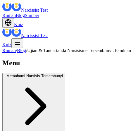
Narcissist Test
Rumah
Blog
Sumber
Kuiz
Narcissist Test
Kuiz
Rumah
/
Blog
/
Ujian & Tanda-tanda Narsisisme Tersembunyi: Pandua
Menu
Memahami Narsisis Tersembunyi