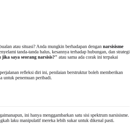
perbualan atau situasi? Anda mungkin berhadapan dengan
narsisisme
menyelami tanda-tanda halus, kesannya terhadap hubungan, dan strategi
jika saya seorang narsisis?"
atau sama ada corak ini terpakai
jalanan refleksi diri ini, penilaian berstruktur boleh memberikan
ka untuk penemuan peribadi.
agaimanapun, ini hanya menggambarkan satu sisi spektrum narsisisme.
ngkah laku manipulatif mereka lebih sukar untuk dikenal pasti.