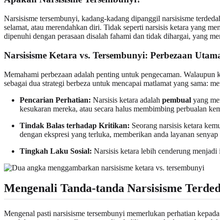
Narsisisme tersembunyi, kadang-kadang dipanggil narsisisme terdedah,
selamat, atau merendahkan diri. Tidak seperti narsisis ketara yang
dipenuhi dengan perasaan disalah fahami dan tidak dihargai, yang me
Narsisisme Ketara vs. Tersembunyi: Perbezaan Utam
Memahami perbezaan adalah penting untuk pengecaman. Walaupun kedua
sebagai dua strategi berbeza untuk mencapai matlamat yang sama: me
Pencarian Perhatian:
Narsisis ketara adalah
pembual
yang men
kesukaran mereka, atau secara halus membimbing perbualan kemb
Tindak Balas terhadap Kritikan:
Seorang narsisis ketara kem
dengan ekspresi yang terluka, memberikan anda layanan senyap
Tingkah Laku Sosial:
Narsisis ketara lebih cenderung menjadi i
Mengenali Tanda-tanda Narsisisme Terde
Mengenal pasti narsisisme tersembunyi memerlukan perhatian kepada c