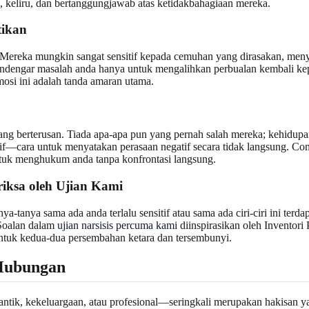
h, keliru, dan bertanggungjawab atas ketidakbahagiaan mereka.
tikan
 Mereka mungkin sangat sensitif kepada cemuhan yang dirasakan, men
ngar masalah anda hanya untuk mengalihkan perbualan kembali kepa
mosi ini adalah tanda amaran utama.
ang berterusan. Tiada apa-apa pun yang pernah salah mereka; kehidupan
esif—cara untuk menyatakan perasaan negatif secara tidak langsung. 
ntuk menghukum anda tanpa konfrontasi langsung.
iksa oleh Ujian Kami
-tanya sama ada anda terlalu sensitif atau sama ada ciri-ciri ini terda
 Soalan dalam
ujian narsisis percuma kami
diinspirasikan oleh Inventori 
 untuk kedua-dua persembahan ketara dan tersembunyi.
 Hubungan
k, kekeluargaan, atau profesional—seringkali merupakan hakisan yang