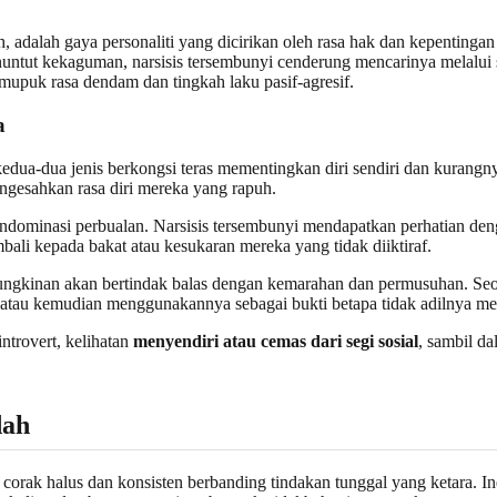
 adalah gaya personaliti yang dicirikan oleh rasa hak dan kepentingan
 menuntut kekaguman, narsisis tersembunyi cenderung mencarinya melal
mupuk rasa dendam dan tingkah laku pasif-agresif.
a
-dua jenis berkongsi teras mementingkan diri sendiri dan kurangnya 
ngesahkan rasa diri mereka yang rapuh.
dominasi perbualan. Narsisis tersembunyi mendapatkan perhatian den
ali kepada bakat atau kesukaran mereka yang tidak diiktiraf.
ungkinan akan bertindak balas dengan kemarahan dan permusuhan. Seo
 atau kemudian menggunakannya sebagai bukti betapa tidak adilnya me
ntrovert, kelihatan
menyendiri atau cemas dari segi sosial
, sambil da
dah
orak halus dan konsisten berbanding tindakan tunggal yang ketara. Ind