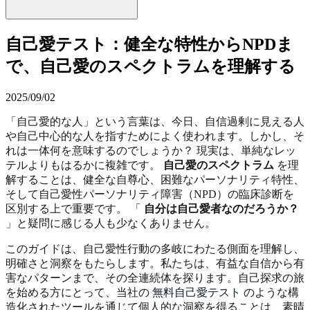
自己愛テスト：健全な特性からNPDま
で、自己愛のスペクトラムを理解する
2025/09/02
「自己愛的な人」という言葉は、今日、自信過剰に見える人
や自己中心的な人を指すためによく使われます。しかし、そ
れは一体何を意味するのでしょうか？ 現実は、単純なレッ
テルよりもはるかに複雑です。
自己愛のスペクトラム
を理
解することは、健全な自尊心、困難なパーソナリティ特性、
そして自己愛性パーソナリティ障害（NPD）の臨床診断を
区別する上で重要です。 「
自分は自己愛者なのだろうか？
」と疑問に感じる人も少なくありません。
このガイドは、自己愛性行動の多岐にわたる側面を理解し、
明確さと洞察をもたらします。私たちは、有益な自信から有
害なパターンまで、その全連続体を探ります。自己探求の旅
を始める方にとって、当社の
無料自己愛テスト
のような構
造化されたツールを通じて個人的な洞察を得ることは、素晴