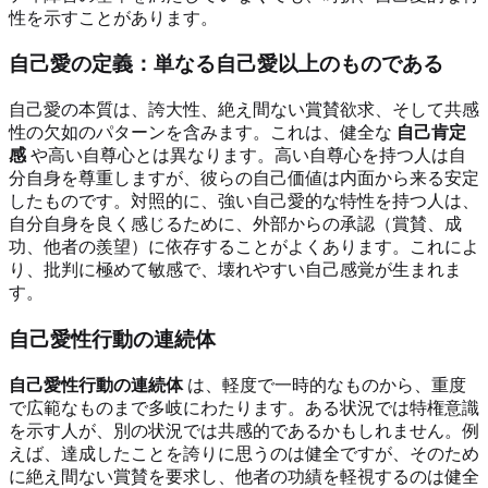
性を示すことがあります。
自己愛の定義：単なる自己愛以上のものである
自己愛の本質は、誇大性、絶え間ない賞賛欲求、そして共感
性の欠如のパターンを含みます。これは、健全な
自己肯定
感
や高い自尊心とは異なります。高い自尊心を持つ人は自
分自身を尊重しますが、彼らの自己価値は内面から来る安定
したものです。対照的に、強い自己愛的な特性を持つ人は、
自分自身を良く感じるために、外部からの承認（賞賛、成
功、他者の羨望）に依存することがよくあります。これによ
り、批判に極めて敏感で、壊れやすい自己感覚が生まれま
す。
自己愛性行動の連続体
自己愛性行動の連続体
は、軽度で一時的なものから、重度
で広範なものまで多岐にわたります。ある状況では特権意識
を示す人が、別の状況では共感的であるかもしれません。例
えば、達成したことを誇りに思うのは健全ですが、そのため
に絶え間ない賞賛を要求し、他者の功績を軽視するのは健全