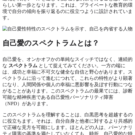
らしい第一歩となります。これは、プライベートな教育的環
境で自分の傾向を振り返るのに役立つように設計されていま
す。
自己愛のスペクトラムとは？
自己愛を、オンかオフかの単純なスイッチではなく、連続的
な
スペクトラム
として捉えてみてください。一方の端に
は、成功と幸福に不可欠な健全な自信と野心があります。ス
ペクトラムに沿って進むにつれて、これらの特性がより顕著
になり、人間関係や個人の幸福に悪影響を及ぼす行動につな
がることがあります。このスペクトラムの最果てには、診断
可能な精神疾患である自己愛性パーソナリティ障害
（NPD）があります。
このスペクトラムを理解することは、白黒思考を超越するの
に役立ちます。それは、自分自身と他者に対するより共感的
で正確な見方を可能にします。ほとんどの人は、パーソナリ
ティ障害の基準を満たしていなくても、時折、自己愛的な特