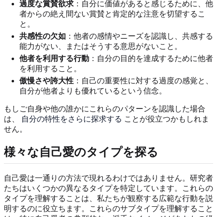
過度な賞賛欲求
：自分に価値があると感じるために、他
者からの絶え間ない賞賛と肯定的な注意を切望するこ
と。
共感性の欠如
：他者の感情やニーズを認識し、共感する
能力がない、またはそうする意思がないこと。
他者を利用する行動
：自分の目的を達成するために他者
を利用すること。
傲慢さや誇大性
：自己の重要性に対する過度の感覚と、
自分が他者よりも優れているという信念。
もしご自身や他の誰かにこれらのパターンを認識した場合
は、
自分の特性をさらに探求する
ことが役立つかもしれま
せん。
様々な自己愛のタイプを探る
自己愛は一通りの方法で現れるわけではありません。研究者
たちはいくつかの異なるタイプを特定しています。これらの
タイプを理解することは、私たちが観察する広範な行動を説
明するのに役立ちます。これらのサブタイプを理解すること