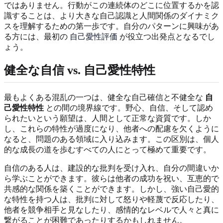
ではありません。行動がこの連続体のどこに位置するかを認
識することは、より大きな自己認識と人間関係のダイナミク
スを理解するための第一歩です。自分のパターンに興味があ
る方には、最初の
自己愛性評価
が役立つ出発点となるでし
ょう。
健全な自信 vs. 自己愛性特性
最もよくある混乱の一つは、健全な自己確信と不健全な
自
己愛性特性
との間の境界線です。野心、自信、そして認め
られたいという願望は、人間として正常な資質です。しか
し、これらの特性が過度になり、他者への配慮を欠くように
なると、問題のある領域に入り込みます。この区別は、個人
的な成長の道を歩むすべての人にとって極めて重要です。
自信のある人は、建設的な批判を受け入れ、自分の間違いか
ら学ぶことができます。彼らは他者の成功を祝い、互恵的で
共感的な関係を築くことができます。しかし、強い自己愛的
な特性を持つ人は、批判に対して怒りや軽蔑で反応したり、
他者を競争相手と見なしたり、感情的なレベルで人々と真に
繋がることが困難であったりするかもしれません。