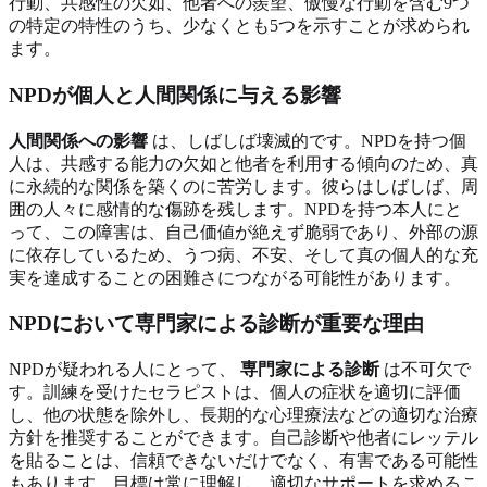
行動、共感性の欠如、他者への羨望、傲慢な行動を含む9つ
の特定の特性のうち、少なくとも5つを示すことが求められ
ます。
NPDが個人と人間関係に与える影響
人間関係への影響
は、しばしば壊滅的です。NPDを持つ個
人は、共感する能力の欠如と他者を利用する傾向のため、真
に永続的な関係を築くのに苦労します。彼らはしばしば、周
囲の人々に感情的な傷跡を残します。NPDを持つ本人にと
って、この障害は、自己価値が絶えず脆弱であり、外部の源
に依存しているため、うつ病、不安、そして真の個人的な充
実を達成することの困難さにつながる可能性があります。
NPDにおいて専門家による診断が重要な理由
NPDが疑われる人にとって、
専門家による診断
は不可欠で
す。訓練を受けたセラピストは、個人の症状を適切に評価
し、他の状態を除外し、長期的な心理療法などの適切な治療
方針を推奨することができます。自己診断や他者にレッテル
を貼ることは、信頼できないだけでなく、有害である可能性
もあります。目標は常に理解し、適切なサポートを求めるこ