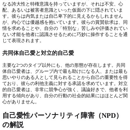
なる誇大性と特権意識を持っていますが、それは不安、心
配、あるいは被害者意識といった仮面の下に隠されていま
す。彼らは内気または自己卑下的に見えるかもしれません
が、内心では優越感を抱いています。彼らの賞賛欲求は、同
情を求めることや、自分の「特別な」苦しみや評価されてい
ない才能を他者に認識させるために巧妙に操作することを通
じて表現されます。
共同体自己愛と対立的自己愛
主要な2つのタイプ以外にも、他の形態が存在します。共同
体自己愛者は、グループ内で最も助けになる人、または最も
思いやりのある人として見られることから自己の重要性を得
ており、彼らの利他主義に対する承認を求めています。対立
的自己愛者は、非常に競争心が強く、議論好きで、他者を利
用する傾向があり、自分の行動の社会的結果にはほとんど関
心がありません。
自己愛性パーソナリティ障害（NPD）
の解説