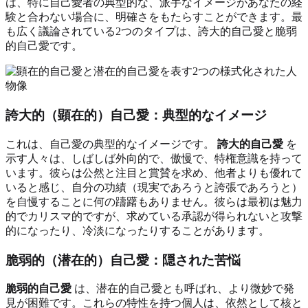
は、特に自己愛者の典型的な、派手なイメージがあなたの経
験と合わない場合に、明確さをもたらすことができます。最
も広く議論されている2つのタイプは、誇大的自己愛と脆弱
的自己愛です。
誇大的（顕在的）自己愛：典型的なイメージ
これは、自己愛の典型的なイメージです。
誇大的自己愛
を
示す人々は、しばしば外向的で、傲慢で、特権意識を持って
います。彼らは公然と注目と賞賛を求め、他者よりも優れて
いると感じ、自分の功績（現実であろうと誇張であろうと）
を自慢することに何の躊躇もありません。彼らは最初は魅力
的でカリスマ的ですが、求めている承認が得られないと攻撃
的になったり、冷淡になったりすることがあります。
脆弱的（潜在的）自己愛：隠された苦悩
脆弱的自己愛
は、潜在的自己愛とも呼ばれ、より微妙で発
見が困難です。これらの特性を持つ個人は、依然として核と