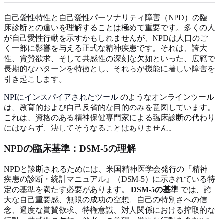
自己愛性特性と自己愛性パーソナリティ障害（NPD）の臨
床診断との違いを理解することは極めて重要です。多くの人
が自己愛性行動を示すかもしれませんが、NPDは人口のご
く一部に影響を与える正式な精神疾患です。それは、誇大
性、賞賛欲求、そして共感性の深刻な欠如といった、広範で
長期的なパターンを特徴とし、それらが機能に著しい障害を
引き起こします。
NPIにインスパイアされたツール
のようなオンラインツール
は、教育的および自己反省的な目的のみを意図しています。
これは、資格のある精神保健専門家による臨床診断の代わり
にはならず、決してそうなることはありません。
NPDの臨床基準：DSM-5の理解
NPDと診断されるためには、米国精神医学会発行の『精神
疾患の診断・統計マニュアル』（DSM-5）に示されている特
定の基準を満たす必要があります。
DSM-5の基準
では、誇
大な自己重要感、無限の成功の空想、自己の特別さへの信
念、過度な賞賛欲求、特権意識、対人関係における搾取的な