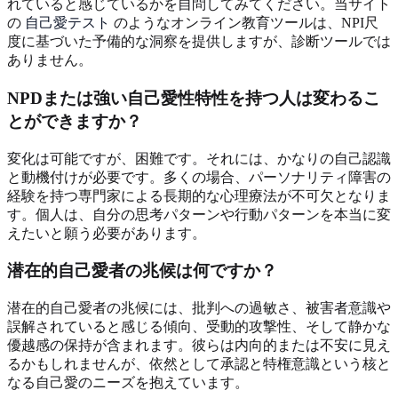
れていると感じているかを自問してみてください。当サイト
の
自己愛テスト
のようなオンライン教育ツールは、NPI尺
度に基づいた予備的な洞察を提供しますが、診断ツールでは
ありません。
NPDまたは強い自己愛性特性を持つ人は変わるこ
とができますか？
変化は可能ですが、困難です。それには、かなりの自己認識
と動機付けが必要です。多くの場合、パーソナリティ障害の
経験を持つ専門家による長期的な心理療法が不可欠となりま
す。個人は、自分の思考パターンや行動パターンを本当に変
えたいと願う必要があります。
潜在的自己愛者の兆候は何ですか？
潜在的自己愛者の兆候には、批判への過敏さ、被害者意識や
誤解されていると感じる傾向、受動的攻撃性、そして静かな
優越感の保持が含まれます。彼らは内向的または不安に見え
るかもしれませんが、依然として承認と特権意識という核と
なる自己愛のニーズを抱えています。