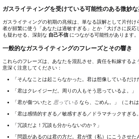
ガスライティングを受けている可能性のある微妙な
ガスライティングの初期の兆候は、単なる誤解として片付け
者が頻繁に使う「あなたは過敏すぎる」とか「大げさに反応
も疑わせる、深刻な
自己不信
につながる可能性があります。
一般的なガスライティングのフレーズとその響き
これらのフレーズは、あなたを混乱させ、責任を転嫁するよ
意深く注意してください：
「そんなことは起こらなかった。君は想像しているだけ
「君はクレイジーだ。周りの人もそう思っているよ。」
「君が傷ついたと
思っている
なら、ごめん。」（これは
「君は感情的すぎる／敏感すぎる／ドラマチックすぎる
「冗談だよ！冗談も分からないのか？」
「問題があるのは君の方だ。君が僕（私）にこうさせた