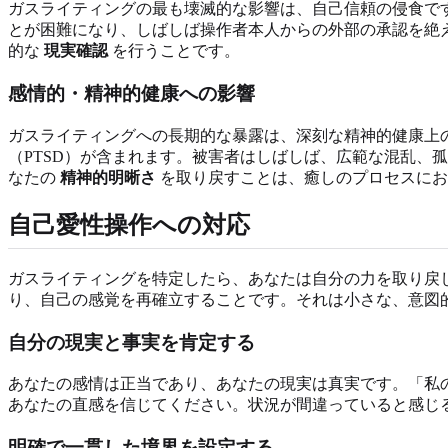
ガスライティングの最も壊滅的な影響は、自己信頼の侵食で
とが困難になり、しばしば操作者本人からの外部の承認を絶
的な
現実確認
を行うことです。
感情的・精神的健康への影響
ガスライティングへの長期的な暴露は、深刻な精神的健康上
（PTSD）が含まれます。被害者はしばしば、広範な混乱、
なたの
精神的明晰さ
を取り戻すことは、癒しのプロセスにお
自己愛性操作への対応
ガスライティングを特定したら、あなたは自分の力を取り戻
り、自己の感覚を再確立することです。それは小さな、意図
自分の現実と事実を肯定する
あなたの感情は正当であり、あなたの現実は真実です。「私
あなたの直感を信じてください。状況が間違っていると感じ
明確で一貫した境界を設定する