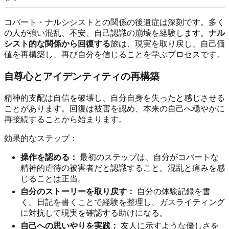
コバート・ナルシシストとの関係の後遺症は深刻です。多く
の人が強い混乱、不安、自己認識の崩壊を経験します。
ナル
シスト的な関係から回復する
旅は、現実を取り戻し、自己価
値を再構築し、再び自分を信じることを学ぶプロセスです。
自尊心とアイデンティティの再構築
精神的支配は自信を破壊し、自分自身を失ったと感じさせる
ことがあります。回復は被害を認め、本来の自己へ穏やかに
再接続することから始まります。
効果的なステップ：
操作を認める：
最初のステップは、自分がコバートな
精神的虐待の被害者だと認識すること。混乱と痛みを感
じることは正当。
自分のストーリーを取り戻す：
自分の体験記録を書
く。日記を書くことで経験を整理し、ガスライティング
に対抗して現実を確認する助けになる。
自己への思いやりを実践：
友人に示すような優しさを