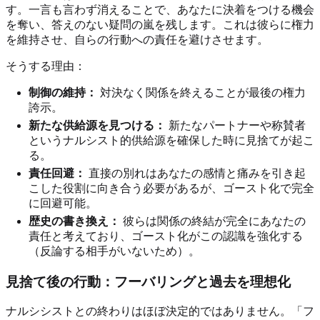
す。一言も言わず消えることで、あなたに決着をつける機会
を奪い、答えのない疑問の嵐を残します。これは彼らに権力
を維持させ、自らの行動への責任を避けさせます。
そうする理由：
制御の維持：
対決なく関係を終えることが最後の権力
誇示。
新たな供給源を見つける：
新たなパートナーや称賛者
というナルシスト的供給源を確保した時に見捨てが起こ
る。
責任回避：
直接の別れはあなたの感情と痛みを引き起
こした役割に向き合う必要があるが、ゴースト化で完全
に回避可能。
歴史の書き換え：
彼らは関係の終結が完全にあなたの
責任と考えており、ゴースト化がこの認識を強化する
（反論する相手がいないため）。
見捨て後の行動：フーバリングと過去を理想化
ナルシシストとの終わりはほぼ決定的ではありません。「フ