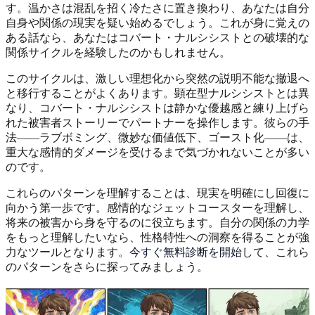
す。温かさは混乱を招く冷たさに置き換わり、あなたは自分
自身や関係の現実を疑い始めるでしょう。これが身に覚えの
ある話なら、あなたはコバート・ナルシシストとの破壊的な
関係サイクルを経験したのかもしれません。
このサイクルは、激しい理想化から突然の説明不能な撤退へ
と移行することがよくあります。顕在型ナルシシストとは異
なり、コバート・ナルシシストは静かな優越感と練り上げら
れた被害者ストーリーでパートナーを操作します。彼らの手
法——ラブボミング、微妙な価値低下、ゴースト化——は、
重大な感情的ダメージを受けるまで気づかれないことが多い
のです。
これらのパターンを理解することは、現実を明確にし回復に
向かう第一歩です。感情的なジェットコースターを理解し、
将来の被害から身を守るのに役立ちます。自分の関係の力学
をもっと理解したいなら、性格特性への洞察を得ることが強
力なツールとなります。
今すぐ無料診断を開始
して、これら
のパターンをさらに探ってみましょう。