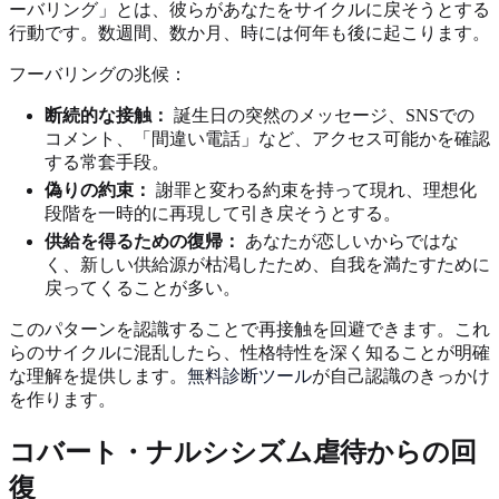
ーバリング」とは、彼らがあなたをサイクルに戻そうとする
行動です。数週間、数か月、時には何年も後に起こります。
フーバリングの兆候：
断続的な接触：
誕生日の突然のメッセージ、SNSでの
コメント、「間違い電話」など、アクセス可能かを確認
する常套手段。
偽りの約束：
謝罪と変わる約束を持って現れ、理想化
段階を一時的に再現して引き戻そうとする。
供給を得るための復帰：
あなたが恋しいからではな
く、新しい供給源が枯渇したため、自我を満たすために
戻ってくることが多い。
このパターンを認識することで再接触を回避できます。これ
らのサイクルに混乱したら、性格特性を深く知ることが明確
な理解を提供します。
無料診断ツール
が自己認識のきっかけ
を作ります。
コバート・ナルシシズム虐待からの回
復