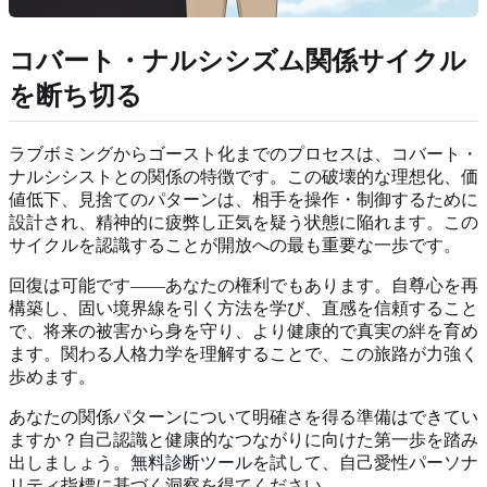
コバート・ナルシシズム関係サイクル
を断ち切る
ラブボミングからゴースト化までのプロセスは、コバート・
ナルシシストとの関係の特徴です。この破壊的な理想化、価
値低下、見捨てのパターンは、相手を操作・制御するために
設計され、精神的に疲弊し正気を疑う状態に陥れます。この
サイクルを認識することが開放への最も重要な一歩です。
回復は可能です——あなたの権利でもあります。自尊心を再
構築し、固い境界線を引く方法を学び、直感を信頼すること
で、将来の被害から身を守り、より健康的で真実の絆を育め
ます。関わる人格力学を理解することで、この旅路が力強く
歩めます。
あなたの関係パターンについて明確さを得る準備はできてい
ますか？自己認識と健康的なつながりに向けた第一歩を踏み
出しましょう。
無料診断ツール
を試して、自己愛性パーソナ
リティ指標に基づく洞察を得てください。