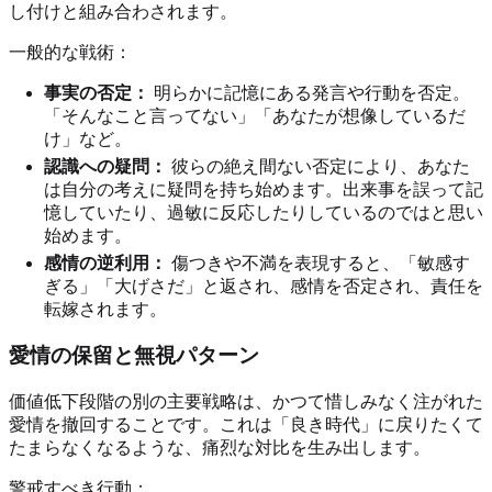
し付けと組み合わされます。
一般的な戦術：
事実の否定：
明らかに記憶にある発言や行動を否定。
「そんなこと言ってない」「あなたが想像しているだ
け」など。
認識への疑問：
彼らの絶え間ない否定により、あなた
は自分の考えに疑問を持ち始めます。出来事を誤って記
憶していたり、過敏に反応したりしているのではと思い
始めます。
感情の逆利用：
傷つきや不満を表現すると、「敏感す
ぎる」「大げさだ」と返され、感情を否定され、責任を
転嫁されます。
愛情の保留と無視パターン
価値低下段階の別の主要戦略は、かつて惜しみなく注がれた
愛情を撤回することです。これは「良き時代」に戻りたくて
たまらなくなるような、痛烈な対比を生み出します。
警戒すべき行動：