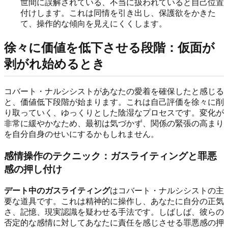
世間に誤解されている、不当に扱われていると自己位置
付けします。これは同情を引き出し、保護欲をかきた
て、操作的な傾向を見えにくくします。
徐々に価値を低下させる段階：仮面が
剥がれ始めるとき
コバート・ナルシシストがあなたの愛着を確保したと感じる
と、価値低下段階が始まります。これは自己評価を徐々に削
り取っていく、ゆっくりとした陰湿なプロセスです。変化が
非常に緩やかなため、最初は気づかず、関係の緊張の高まり
を自分自身のせいにするかもしれません。
感情操作のテクニック：ガスライティングと罪悪
感の押し付け
デート中のガスライティング
はコバート・ナルシシストの主
要な道具です。これは精神的に操作し、あなたに自分の正気
さ、記憶、現実認識を疑わせる手法です。しばしば、彼らの
否定的な感情に対してあなたに責任を感じさせる罪悪感の押