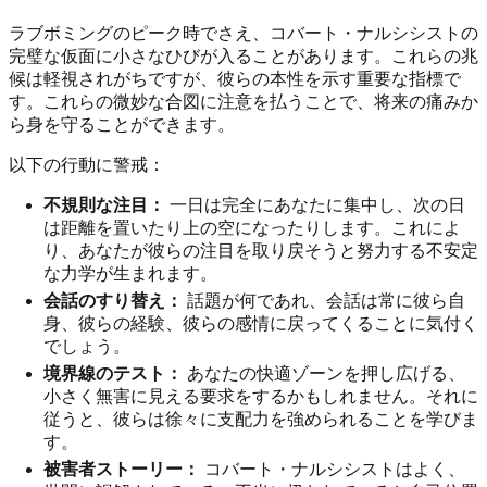
ラブボミングのピーク時でさえ、コバート・ナルシシストの
完璧な仮面に小さなひびが入ることがあります。これらの兆
候は軽視されがちですが、彼らの本性を示す重要な指標で
す。これらの微妙な合図に注意を払うことで、将来の痛みか
ら身を守ることができます。
以下の行動に警戒：
不規則な注目：
一日は完全にあなたに集中し、次の日
は距離を置いたり上の空になったりします。これによ
り、あなたが彼らの注目を取り戻そうと努力する不安定
な力学が生まれます。
会話のすり替え：
話題が何であれ、会話は常に彼ら自
身、彼らの経験、彼らの感情に戻ってくることに気付く
でしょう。
境界線のテスト：
あなたの快適ゾーンを押し広げる、
小さく無害に見える要求をするかもしれません。それに
従うと、彼らは徐々に支配力を強められることを学びま
す。
被害者ストーリー：
コバート・ナルシシストはよく、