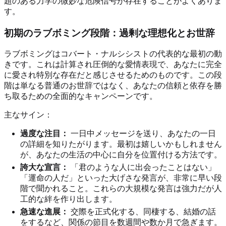
題のある力学の微妙な危険信号が存在することがよくありま
す。
初期のラブボミング段階：過剰な理想化とお世辞
ラブボミングはコバート・ナルシシストの代表的な最初の動
きです。これは計算され圧倒的な愛情表現で、あなたに完全
に愛され特別な存在だと感じさせるためのものです。この段
階は単なる普通のお世辞ではなく、あなたの信頼と依存を勝
ち取るための全面的なキャンペーンです。
主なサイン：
過度な注目：
一日中メッセージを送り、あなたの一日
の詳細を知りたがります。最初は嬉しいかもしれません
が、あなたの生活の中心に自分を位置付ける方法です。
誇大な宣言：
「君のような人に出会ったことはない」
「運命の人だ」といった大げさな発言が、非常に早い段
階で聞かれること。これらの大規模な発言は強力だが人
工的な絆を作り出します。
急速な進展：
交際を正式化する、同棲する、結婚の話
をするなど、関係の節目を数週間や数か月で急ぎます。