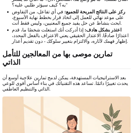
به؟ كيف سيؤثر طلبي عليه؟"
ركز على النتائج المربحة للجميع:
في أي تفاعل، من التفاوض
على موعد نهائي للعمل إلى اتخاذ قرار بخطط نهاية الأسبوع،
ابحث بنشاط عن حل يفيد جميع المعنيين، وليس فقط أنت.
اعتذر بشكل هادف:
إذا أدركت أنك استغلت شخصًا ما، قدم
اعتذارًا صادقًا. الاعتذار الحقيقي يعني الاعتراف بالفعل المحدد،
إظهار فهمك لآثاره، والالتزام بتغيير سلوكك - دون تقديم أعذار.
تمارين موصى بها من المعالجين للتأمل
الذاتي
بعد الاستراتيجيات المستهدفة، يمكن لدمج تمارين علاجية أوسع أن
يحدث تغييرًا دائمًا. تساعد هذه التقنياتك في بناء أساس أقوى للوعي
الذاتي والتنظيم العاطفي.