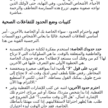
الأحباء، الأشخاص المحايدين، وفي النهاية، حتى لأولئك الذين
تواجه صعوبة معهم. تزرع هذه الممارسة التعاطف والرحمة
مباشرة.
كتيبات وضع الحدود للتفاعلات الصحية
فهم واحترام الحدود - سواء الخاصة بك أو الخاصة بالآخرين - أمر
أساسي للعلاقات الصحية. غالبًا ما يعاني الأشخاص ذوو السمات
النرجسية القوية من هذا.
حدد حدودك الخاصة:
استخدم مفكرة لكتابة حدودك الجسدية
والعاطفية والمتعلقة بالوقت. ما هي السلوكيات التي لا ترتاح
لها؟ كم من وقتك أنت مستعد لإعطائه؟ معرفة حدودك الخاصة
هي الخطوة الأولى نحو التعرف عليها في الآخرين.
تدرب على قول "لا" بأدب:
ابدأ بمواقف صغيرة ومنخفضة
المخاطر. رفض طلبًا بلطف ليس لديك وقت له. لا تحتاج إلى
شرح طويل. يمكنك القول ببساطة، "أعتذر، لكنني لا أستطيع
الالتزام بهذا الآن."
احترم حدود الآخرين:
انتبه عن كثب للإشارات اللفظية وغير
اللفظية. إذا بدا شخص مترددًا، متعبًا، أو غير مرتاح، احترم تلك
الإشارة. اسأل، "هل الآن وقت مناسب؟" قبل الشروع في
طلب. هذا يُظهر احترامًا لاستقلاليتهم. إذا كنت مهتمًا بأنماطك
.
الخاصة، فقد حان الوقت
لبدء اختبارك