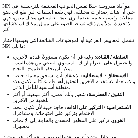
NPI هو أداة مدروسة جيدًا تقيس الجوانب المختلفة للنرجسية. في
حين أن هناك إصدارات مختلفة، فهي تقيم السمات التي تقع في بضع
مجالات رئيسية عامة. عندما ترى نتيجة عالية في مجال معين، فهي
لا تحددك. بدلاً من ذلك، تسلط الضوء على ميول يمكنك استكشافها
أكثر.
تشمل المقاييس الفرعية أو الموضوعات الشائعة التي يقيسها اختبار
NPI ما يلي:
السلطة / القيادة:
رغبة في أن تكون مسؤولاً، قيادة الآخرين،
والحصول على احترام آرائك. المستوى الصحي من هذه السمة
يمكن أن يحفز الطموح والنجاح.
الاستحقاق / الاستغلالية:
الاعتقاد بأنك تستحق معاملة خاصة
والاستعداد لاستخدام الآخرين لتحقيق أهدافك. غالبًا ما تكون هذه
منطقة أساسية للتأمل الذاتي.
التفوق / الغطرسة:
شعور بأنك أفضل، أكثر موهبة، أو أكثر
أهمية من الآخرين.
الاستعراضية / التركيز على الذات:
حاجة قوية لأن تكون محط
الاهتمام وتركيز على احتياجاتك ومشاعرك.
الغرور:
تركيز على المظهر الجسدي والحاجة إلى الإعجاب
بمظهرك.
من خلال تحديد أي من هذه المناطق ساهم أكثر في نتيجتك