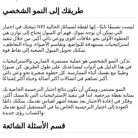
طريقك إلى النمو الشخصي
نتيجتك في اختبار NPI ليست تصنيفًا ثابتًا - إنها لقطة لسماتك الحالية
التي يمكن أن توجه نموك. فهم أي الميول تحتاج إلى توازن هي
الخطوة الأولى نحو علاقات أقوى ووعي ذاتي أكبر. من خلال تنفيذ
استراتيجيات مستهدفة للتواضع، وتقاسم الأضواء، وبناء التعاطف،
يمكنك تحويل الميول الصعبة إلى نقاط قوة.
تذكر، النمو الشخصي هو عملية مستمرة. التمارين والاستراتيجيات
في هذا الدليل هي أدوات لمساعدتك على طول الطريق. كن صبورًا
وطيبًا مع نفسك أثناء الممارسة. كل خطوة صغيرة نحو وعي ذاتي
أكبر تساهم في اتصالات أكثر أصالة وحياة أكثر إشباعًا.
النمو مستمر، ويمكن أن تكون نتائج اختبار النرجسية الخاصة بك
بمثابة نقطة مرجعية. ابدأ في تنفيذ الاستراتيجيات التي تلامسك أكثر،
وفكر في إعادة الاختبار بعد بضعة أشهر لقياس تقدمك. يمكنك دائمًا
العودة إلى
اختبار النرجسية الخاص بنا
في المستقبل لتتبع تقدمك
واكتساب رؤى جديدة.
قسم الأسئلة الشائعة