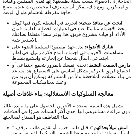
الحاجة إلى الأضواء ليست سيئة بطبيعتها؛ إنها تغذي الممثلين والقادة
والمبتكرين. ومع ذلك، يمكن أن تستنزف المحيطين بك عندما تصبح
حاجة مفرطة للاهتمام طوال الوقت.
ابحث عن منافذ صحية:
انخرط في أنشطة يكون فيها كونك
محط الاهتمام مناسبًا. ضع في اعتبارك الخطابة العامة، فنون
الأداء، أو قيادة مشروع فريق. هذا يوفر منفذاً منظمًا لطاقتك
الاستعراضية.
شارك الأضواء:
بذل جهدًا مقصودًا لتسليط الضوء على
مساهمات الآخرين. في اجتماع، امدح فكرة زميل. في إطار
اجتماعي، اسأل شخصًا عن إنجازاته واستمع بنشاط.
مارس الصمت النشط:
تحدى نفسك بالمرور بتجمع اجتماعي أو
اجتماع فريق بالتركيز بشكل أساسي على الاستماع. هذا يساعد
في بناء عضلات الملاحظة بدلاً من المشاركة ويمكن أن يزيد من
وعيك بديناميكيات المجموعة.
معالجة السلوكيات الاستغلالية: بناء علاقات أصيلة
تشمل هذه السمة استخدام الآخرين للحصول على ما تريده، غالبًا
دون مراعاة مشاعرهم. إنها إحدى أكثر السمات ضررًا في العلاقات.
بناء التعاطف هو المفتاح لمعالجتها.
"امش ميلاً بحذائهم":
قبل طلب خدمة أو تقديم طلب، توقف.
اسأل نفسك: "ما هو وضع هذا الشخص الآن؟ ما الذي قد يشعر