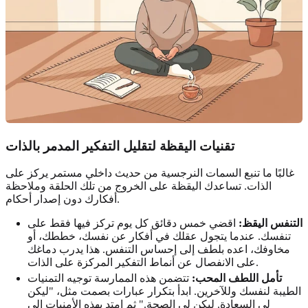
تقنيات اليقظة لتقليل التفكير المدمر بالذات
غالبًا ما تنبع السمات النرجسية من حديث داخلي مستمر يركز على
الذات. تساعدك اليقظة على الخروج من تلك الحلقة وملاحظة
أفكارك دون إصدار أحكام.
التنفس اليقظ:
اقضي خمس دقائق كل يوم تركز فيها فقط على
تنفسك. عندما يتجول عقلك في أفكار عن نفسك، خططك، أو
مخاوفك، اعده بلطف إلى إحساس التنفس. هذا يدرب دماغك
على الانفصال عن أنماط التفكير المركزة على الذات.
تأمل اللطف المحب:
تتضمن هذه الممارسة توجيه التمنيات
الطيبة لنفسك وللآخرين. ابدأ بتكرار عبارات بصمت مثل، "ليكن
لي السعادة. ليكن لي الصحة." ثم امتد بهذه الأمنيات إلى