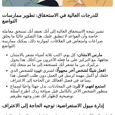
للدرجات العالية في الاستحقاق: تطوير ممارسات
التواضع
تشير نتيجة الاستحقاق العالية إلى أنك تعتقد أنك تستحق معاملة
خاصة وأن القواعد لا تنطبق عليك. هذا التفكير غالبًا ما يخلق
صراعات وامتعاض في العلاقات. لموازنة ذلك، يمكنك ممارسة
التواضع.
مارس الامتنان:
كل يوم، اكتب ثلاثة أشياء تشعر بالامتنان
تجاهها، مع التركيز على ما فعله الآخرون من أجلك. هذا يحول
تركيزك من ما تشعر أنك مُستحقه إلى ما تم منحك إياه.
افعل شيئًا لشخص آخر مجهولًا:
اشتري قهوة للشخص الذي
خلفك أو أكمل مهمة لزميل في العمل دون طلب الفضل. هذا
يساعد في فصل أفعالك عن الحاجة إلى الاعتراف.
استمع لفهم، لا للرد:
في المحادثات، بذل جهدًا واعيًا لسماع
منظور الشخص الآخر بالكامل قبل صياغة ردك. اطرح أسئلة
توضيحية لإظهار أنك تقدر وجهة نظرهم.
إدارة ميول الاستعراضية: توجيه الحاجة إلى الاعتراف