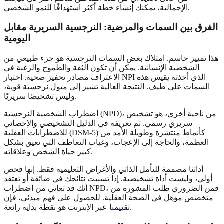
الإجمالية، يمكنك إنشاء خطة أكثر استهدافًا للنمو الشخصي.
الفرق بين السمات والمرضية: النرجسية السريرية مقابل
اليومية
هذا تمييز حاسم. امتلاك بعض السمات النرجسية هو جزء طبيعي من
الشخصية الإنسانية. يمكن أن تكون الثقة والطموح والرغبة في
الاعتراف مصادر تحفيز صحية. اختبار NPI الذي أخذته يقيس هذه
السمات على طيف. النتيجة العالية تشير إلى ميول نرجسية قوية،
وليس تشخيصًا سريريًا.
اضطراب الشخصية النرجسية (NPD)، من ناحية أخرى، هو تشخيص
سريري رسمي. تم تعريفه في الدليل التشخيصي والإحصائي
للاضطرابات العقلية (DSM-5) كأنماط منتشرة وطويلة الأمد من
العظمة، والحاجة إلى الإعجاب، وغياب التعاطف التي تعيق بشكل
كبير حياة الشخص وعلاقاته.
أداتنا مصممة للتأمل الذاتي والأغراض التعليمية فقط. إنها فحص
أولي، وليست أداة تشخيصية. إذا تسببت نتائجك في ضائقة أو تعتقد
أنك قد تعاني من اضطراب NPD، فمن الضروري طلب المشورة من
متخصص مؤهل في الصحة العقلية. للحصول على فهم مبدئي، فإن
هو نقطة بداية رائعة.
تقييمنا عبر الإنترنت