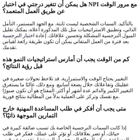
هل يمكن أن تتغير درجتي في اختبار NPI مع مرور الوقت
عن طريق العمل المتعمد؟
بالتأكيد. السمات الشخصية ليست ثابتة. مع الجهد المستمر، التأمل
الذاتي، وتطبيق الاستراتيجيات مثل تلك المذكورة أعلاه، يمكنك تقليل
الميول النرجسية المشكلة وتحسين علاقاتك. إعادة
اختبار النرجسية
بعد فترة من العمل المتفاني يمكن أن تكون طريقة رائعة لقياس
تقدمك.
كم من الوقت يجب أن أمارس استراتيجيات النمو هذه
قبل رؤية النتائج؟
التغيير يحتاج الوقت والاستمرارية. قد تلاحظ تحولات صغيرة في
عقليتك وتفاعلاتك خلال بضعة أسابيع. ومع ذلك، غالبًا ما يستغرق
التغيير الكبير والدائم عدة أشهر أو أكثر. المفتاح هو أن تكون صبورًا
مع نفسك وتركز على العملية بدلاً من المطالبة بنتائج فورية.
متى يجب أن أفكر في طلب المساعدة المهنية خارج
التمارين الموجهة ذاتيًا؟
إذا كانت السمات النرجسية الخاصة بك تسبب ضائقة كبيرة في
حياتك، أو تضر بعلاقاتك، أو تؤثر على عملك، ففكر في طلب
المساعدة. يمكن للمعالج المرخص أو المستشار تقديم دعم قيم.