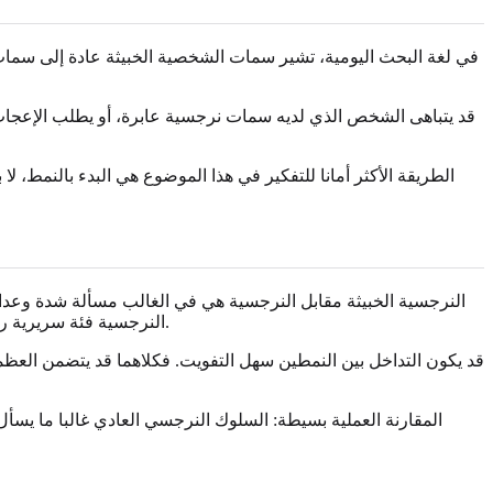
في لغة البحث اليومية، تشير سمات الشخصية الخبيثة عادة إلى سمات 
قد يتباهى الشخص الذي لديه سمات نرجسية عابرة، أو يطلب الإعجاب، أو 
الطريقة الأكثر أمانا للتفكير في هذا الموضوع هي البدء بالنمط، ل
النرجسية الخبيثة مقابل النرجسية هي في الغالب مسألة شدة وعدائ
النرجسية فئة سريرية رسمية، لكن النرجسية الخبيثة تستخدم غالبا كمصطلح وصفي لمزيج شديد ومؤذ من السمات النرجسية والمعادية للمجتمع والبارانوية والسادية.
قد يكون التداخل بين النمطين سهل التفويت. فكلاهما قد يتضمن العظ
المقارنة العملية بسيطة: السلوك النرجسي العادي غالبا ما ي