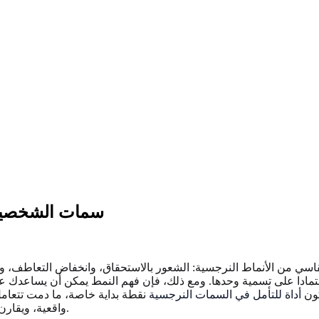
سمات الشخصية ا
 من الأنماط النرجسية: الشعور بالاستحقاق، وانخفاض التعاطف، والسيطرة،
ا على تسمية وحدها. ومع ذلك، فإن فهم النمط يمكن أن يساعدك على الت
كون
أداة للتأمل في السمات النرجسية
نقطة بداية خاصة، ما دمت تتعامل
واقعية، ويقارن بين النرجسية الخبيثة والنرجسية، ويقترح طرقا أكثر هدوءا للاستجابة.