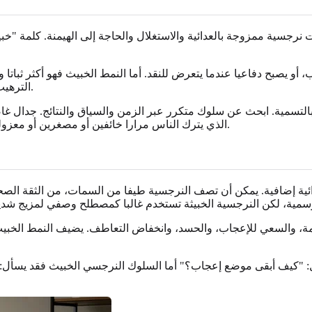
نرجسية ممزوجة بالعدائية والاستغلال والحاجة إلى الهيمنة. كلمة "خب
يصبح دفاعيا عندما يتعرض للنقد. أما النمط الخبيث فهو أكثر ثباتا وأكث
الترهيب، أو رفض رؤية الآخرين كبشر مستقلين تماما لهم احتياجاتهم الخاصة.
ا بالتسمية. ابحث عن سلوك متكرر عبر الزمن والسياق والنتائج. جدال غاضب
الذي يترك الناس مرارا خائفين أو مصغرين أو معزولين أو مسؤولين عن مشاعر الشخص الآخر، فيستحق انتباها أكثر جدية.
ية إضافية. يمكن أن تصف النرجسية طيفا من السمات، من الثقة الصحي
مة، والسعي للإعجاب، والحسد، وانخفاض التعاطف. يضيف النمط الخبيث ح
سأل: "كيف أبقى موضع إعجاب؟" أما السلوك النرجسي الخبيث فقد يسأ