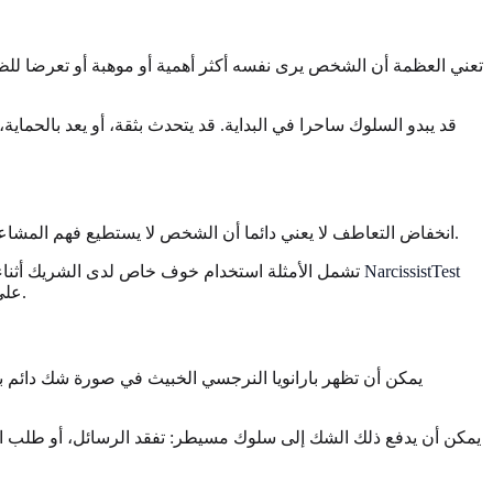
تعني العظمة أن الشخص يرى نفسه أكثر أهمية أو موهبة أو تعرضا للظل
قد يبدو السلوك ساحرا في البداية. قد يتحدث بثقة، أو يعد بالحما
انخفاض التعاطف لا يعني دائما أن الشخص لا يستطيع فهم المشاعر. أحيانا يفهم المشاعر بما يكفي لاستخدامها. قد يلاحظ انعدام الأمان، أو الحزن، أو الذنب، أو الضغط المالي، ثم يضغط تماما في ذلك الموضع.
تجربة الفحص التعليمية من NarcissistTest
تشمل الأمثلة استخدام خوف خاص لدى الشريك أثناء ج
على السمات والتأمل بدلا من التسميات السريعة. المشكلة ليست لحظة درامية واحدة. إنها الاستخدام المتكرر لضعف شخص آخر كوسيلة ضغط.
يمكن أن تظهر بارانويا النرجسي الخبيث في صورة شك دائم بأن 
يمكن أن يدفع ذلك الشك إلى سلوك مسيطر: تفقد الرسائل، أو طلب اختب