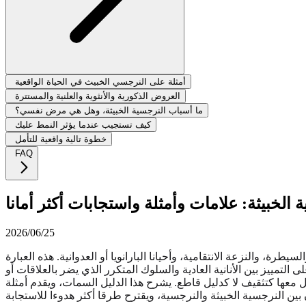
أمثلة على النرجسي الخبيث في الحياة الواقعية
العروض الذكورية والأنثوية والعلنية والمستترة
ما أسباب النرجسية الخبيثة، وهل هي مرض نفسي؟
كيف تستجيب عندما يؤثر النمط عليك
خطوة تالية واقعية للتأمل
FAQ
لخبيثة: علامات وأمثلة واستجابات أكثر أمانا
2026/06/25
 والنزعة الانتقامية، وأحيانا البارانويا أو العدوانية. هذه العبارة
مييز بين الأنانية العادية والسلوك المتكرر الذي يضر بالعلاقات أو
 معها كتثقيف لا كدليل قاطع. يشرح هذا الدليل السمات، ويقدم أمثلة