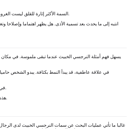
السمة الأكثر إثارة للقلق ليست الغرور. إنها القسوة. قد يشمل النمط الخبيث التشهير العلني، أو الإهانات الخاصة، أو الترهيب، أو الانتقام، أو المتعة في رؤية شخص يشعر بأنه صغير.
انتبه إلى ما يحدث بعد تسمية الأذى. هل يظهر اهتماما وإصلاحا و
يسهل فهم أمثلة النرجسي الخبيث عندما تبقى ملموسة. في مكان الع
في علاقة عاطفية، قد يبدأ النمط بكثافة. يبدو الشخص حاميا 
في العائلة، قد يبدو النمط كوالد أو قريب يقسم الناس إلى مؤيدين أوفياء وأعداء. شخص ما يتم تمجيده، وآخر يلام، والقصة تتغير بحسب الجمهور.
هذه الأمثلة لا تثبت حالة محددة. إنها تساعدك على ملاحظة متى تصبح كلفة التواصل خوفا أو شكا في الذات أو عزلة أو إفراطا مزمنا في التفسير.
غالبا ما تأتي عمليات البحث عن سمات النرجسي الخبيث لدى الرجال 