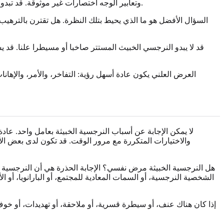
وتعابير الوجه اختصارات غير موثوقة. قد تبدو النظرة الثابتة أو الابتسامة الساخرة أو التعبير البارد مزعجة، خاصة في علاقة مسيطرة، لكن لا يمكن التعرف إلى أي شخص من نظرة واحدة.
السؤال الأفضل هو ما الذي يحيط بتلك النظرة. هل تقترن بالترهيب
قد لا يبدو النرجسي الخبيث المستتر صاخبا أو مسيطرا علنا. قد يس
العرض العلني يكون عادة أسهل رؤية: التفاخر، والأمر، والإها
لا يمكن الإجابة عن أسباب النرجسية الخبيثة بعامل واحد. عاد
والاختيارات المتكررة مع مرور الوقت. قد تكون لدى بعض ال
هل النرجسية الخبيثة مرض نفسي؟ الإجابة الحذرة هي أن النرجس
الشخصية النرجسية، أو السمات المعادية للمجتمع، أو البارانويا، أو
إذا كان هناك عنف، أو سيطرة قسرية، أو ملاحقة، أو تهديدات، أو خ