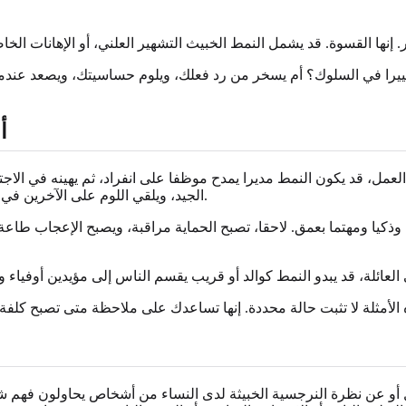
تغييرا في السلوك؟ أم يسخر من رد فعلك، ويلوم حساسيتك، ويصعد عندما
أ
مل، قد يكون النمط مديرا يمدح موظفا على انفراد، ثم يهينه في الاجت
الجيد، ويلقي اللوم على الآخرين في الإخفاقات، ويلمح إلى أن أي شخص يشتكي غير مستقر أو غير مخلص.
وذكيا ومهتما بعمق. لاحقا، تصبح الحماية مراقبة، ويصبح الإعجاب طاعة،
أو عن نظرة النرجسية الخبيثة لدى النساء من أشخاص يحاولون فهم شخ