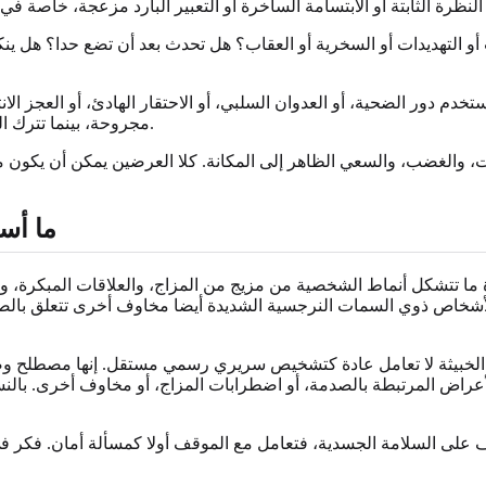
 أو التهديدات أو السخرية أو العقاب؟ هل تحدث بعد أن تضع حدا؟ هل ين
تخدم دور الضحية، أو العدوان السلبي، أو الاحتقار الهادئ، أو العجز ال
مجروحة، بينما تترك التفاعلات الخاصة الآخرين مرتبكين ومذنبين وخائفين من الاختلاف معه.
نات، والغضب، والسعي الظاهر إلى المكانة. كلا العرضين يمكن أن يكون
ما أس
ة ما تتشكل أنماط الشخصية من مزيج من المزاج، والعلاقات المبكرة، وا
أشخاص ذوي السمات النرجسية الشديدة أيضا مخاوف أخرى تتعلق بالصحة 
ية الخبيثة لا تعامل عادة كتشخيص سريري رسمي مستقل. إنها مصطل
 الأعراض المرتبطة بالصدمة، أو اضطرابات المزاج، أو مخاوف أخرى. بال
وف على السلامة الجسدية، فتعامل مع الموقف أولا كمسألة أمان. فكر 